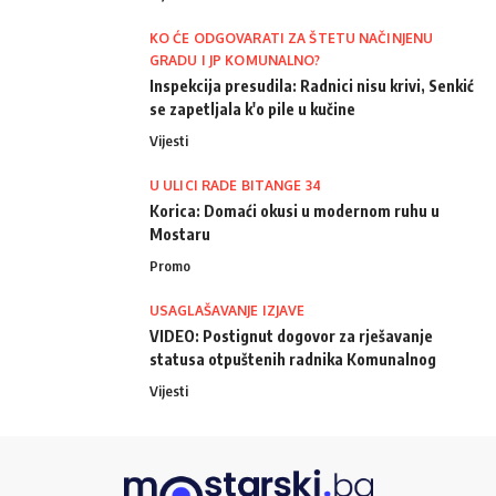
KO ĆE ODGOVARATI ZA ŠTETU NAČINJENU
GRADU I JP KOMUNALNO?
Inspekcija presudila: Radnici nisu krivi, Senkić
se zapetljala k'o pile u kučine
Vijesti
U ULICI RADE BITANGE 34
Korica: Domaći okusi u modernom ruhu u
Mostaru
Promo
USAGLAŠAVANJE IZJAVE
VIDEO: Postignut dogovor za rješavanje
statusa otpuštenih radnika Komunalnog
Vijesti