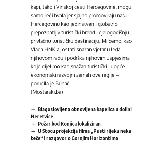
kapi, tako i Vinskoj cesti Hercegovine, mogu
samo reći hvala jer sjajno promoviraju našu
Hercegovinu kao jedinstven i globalno
prepoznatljiv turistički brend i cjelogodišnju
privlačnu turističku destinaciju. Mi ćemo, kao
Vlada HNK-a, ostati snažan vjetar u leđa
njihovom radu i podrška njihovim uspjesima
koje dijelimo kao snažan turistički i uopće
ekonomski razvojni zamah ove regije –
poručila je Buhač.
(Mostarski.ba)
Blagoslovljena obnovljena kapelica u dolini
Neretvice
Požar kod Konjica lokaliziran
U Stocu projekcija filma „Pusti rijeku neka
teče“ i razgovor o Gornjim Horizontima