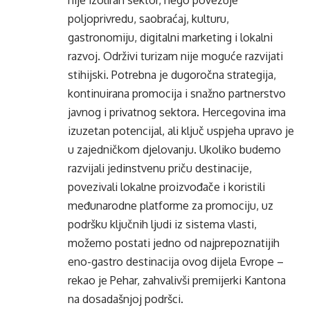
nije izoliran sektor, nego povezuje
poljoprivredu, saobraćaj, kulturu,
gastronomiju, digitalni marketing i lokalni
razvoj. Održivi turizam nije moguće razvijati
stihijski. Potrebna je dugoročna strategija,
kontinuirana promocija i snažno partnerstvo
javnog i privatnog sektora. Hercegovina ima
izuzetan potencijal, ali ključ uspjeha upravo je
u zajedničkom djelovanju. Ukoliko budemo
razvijali jedinstvenu priču destinacije,
povezivali lokalne proizvođače i koristili
međunarodne platforme za promociju, uz
podršku ključnih ljudi iz sistema vlasti,
možemo postati jedno od najprepoznatijih
eno-gastro destinacija ovog dijela Evrope –
rekao je Pehar, zahvalivši premijerki Kantona
na dosadašnjoj podršci.