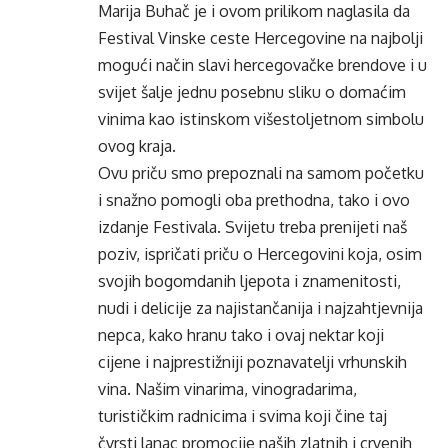
Marija Buhač je i ovom prilikom naglasila da
Festival Vinske ceste Hercegovine na najbolji
mogući način slavi hercegovačke brendove i u
svijet šalje jednu posebnu sliku o domaćim
vinima kao istinskom višestoljetnom simbolu
ovog kraja.
Ovu priču smo prepoznali na samom početku
i snažno pomogli oba prethodna, tako i ovo
izdanje Festivala. Svijetu treba prenijeti naš
poziv, ispričati priču o Hercegovini koja, osim
svojih bogomdanih ljepota i znamenitosti,
nudi i delicije za najistančanija i najzahtjevnija
nepca, kako hranu tako i ovaj nektar koji
cijene i najprestižniji poznavatelji vrhunskih
vina. Našim vinarima, vinogradarima,
turističkim radnicima i svima koji čine taj
čvrsti lanac promocije naših zlatnih i crvenih