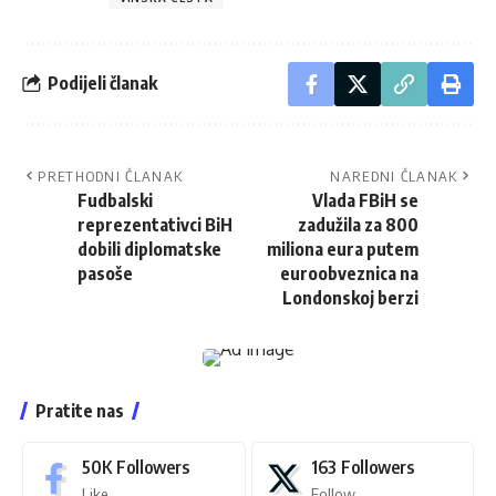
Podijeli članak
PRETHODNI ČLANAK
NAREDNI ČLANAK
Fudbalski
Vlada FBiH se
reprezentativci BiH
zadužila za 800
dobili diplomatske
miliona eura putem
pasoše
euroobveznica na
Londonskoj berzi
Pratite nas
50K
Followers
163
Followers
Like
Follow