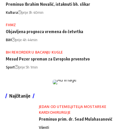
Preminuo Ibrahim Novalić, istaknuti bh. slikar
Kultura
prije 3h 40min
FHMZ
Objavljena prognoza vremena do četvrtka
BiH
prije 4h 44min
BH REKORDER U BACANJU KUGLE
Mesud Pezer spreman za Evropsko prvenstvo
Sport
prije 5h 1min
Najčitanije
JEDAN OD UTEMELJITELJA MOSTARSKE
KARDIOHIRURGIJE
Preminuo prim. dr. Sead Mulahasanović
Vijesti