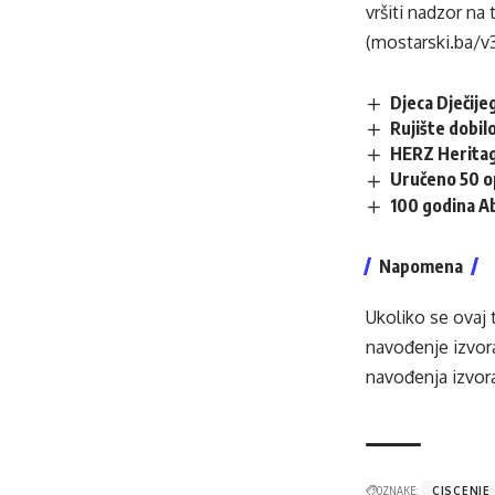
vršiti nadzor na 
(mostarski.ba/v
Djeca Dječij
Rujište dobilo
HERZ Heritag
Uručeno 50 op
100 godina A
Napomena
Ukoliko se ovaj 
navođenje izvora
navođenja izvora
OZNAKE:
CISCENJE