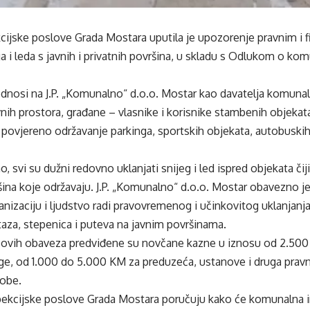
kcijske poslove Grada Mostara uputila je upozorenje pravnim i
ga i leda s javnih i privatnih površina, u skladu s Odlukom o k
nosi na J.P. „Komunalno“ d.o.o. Mostar kao davatelja komunaln
nih prostora, građane – vlasnike i korisnike stambenih objekata,
povjereno održavanje parkinga, sportskih objekata, autobuskih sta
 svi su dužni redovno uklanjati snijeg i led ispred objekata čiji s
na koje održavaju. J.P. „Komunalno“ d.o.o. Mostar obavezno je 
nizaciju i ljudstvo radi pravovremenog i učinkovitog uklanjanja 
taza, stepenica i puteva na javnim površinama.
 ovih obaveza predviđene su novčane kazne u iznosu od 2.50
e, od 1.000 do 5.000 KM za preduzeća, ustanove i druga pravna
sobe.
spekcijske poslove Grada Mostara poručuju kako će komunalna i