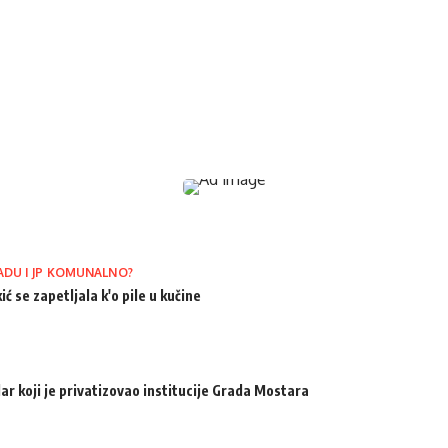
ADU I JP KOMUNALNO?
ić se zapetljala k'o pile u kučine
ar koji je privatizovao institucije Grada Mostara