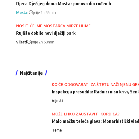
Djeca Dječijeg doma Mostar ponovo dio rođenih
Mostar
prije 2h 55min
NOSIT ĆE IME MOSTARCA MIRZE HUME
Rujište dobilo novi dječiji park
Vijesti
prije 2h 58min
Najčitanije
KO ĆE ODGOVARATI ZA ŠTETU NAČINJENU GR
Inspekcija presudila: Radnici nisu krivi, Senk
Vijesti
MOŽE LI IKO ZAUSTAVITI KORDIĆA?
Malo mačku teleća glava: Monarhistički vlad
Teme