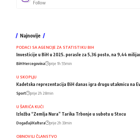
Follow
Najnovije
PODACI SA AGENCIJE ZA STATISTIKU BIH
Investicije u BiH u 2025. porasle za 5,36 posto, na 9,44 milij
BiH
Hercegovina
prije 1h 55min
U SKOPLJU
Kadetska reprezentacija BiH danas igra drugu utakmicu na Ev
Sport
prije 2h 28min
U ŠARIĆA KUĆI
Izložba “Zemlja Nura” Tarika Trbonje u subotu u Stocu
Događaji
Kultura
prije 2h 33min
OBNOVILI ČLANSTVO