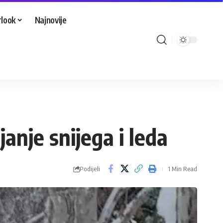
look
Najnovije
nje snijega i leda
Podijeli
1 Min Read