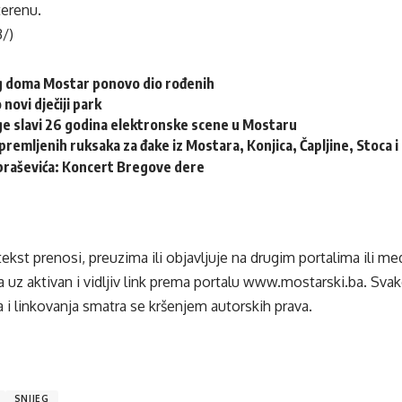
terenu.
3/)
eg doma Mostar ponovo dio rođenih
 novi dječiji park
e slavi 26 godina elektronske scene u Mostaru
remljenih ruksaka za đake iz Mostara, Konjica, Čapljine, Stoca 
braševića: Koncert Bregove dere
tekst prenosi, preuzima ili objavljuje na drugim portalima ili m
 uz aktivan i vidljiv link prema portalu
www.mostarski.ba
. Sva
 i linkovanja smatra se kršenjem autorskih prava.
SNIJEG