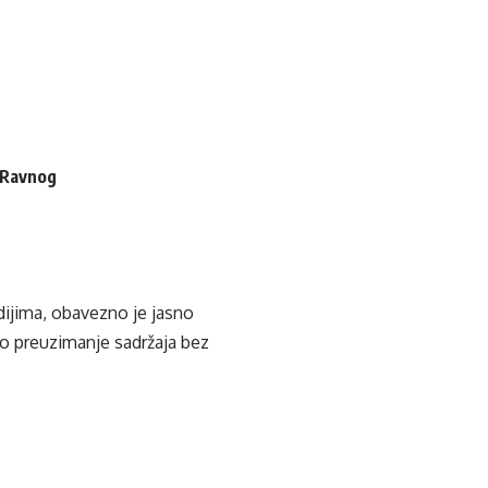
i Ravnog
edijima, obavezno je jasno
ko preuzimanje sadržaja bez