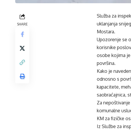
Služba za inspe
uklanjanja snije
SHARE
Mostara.
Upozorenje se od
korisnike poslov
osobe kojima je 
površina.
Kako je navedeno,
odnosno s površi
kapacitete, meha
saobraćajnica, s
Za nepoštivanje
komunalne uslug
KM za fizičke o
Iz Službe za in