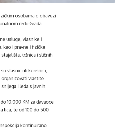
 fizičkim osobama o obavezi
omunalnom redu Grada
e usluge, vlasnike i
 kao i pravne i fizičke
jališta, tržnica i sličnih
u vlasnici ili korisnici,
organizovati vlastite
snijega i leda s javnih
0 do 10.000 KM za davaoce
 lica, te od 100 do 500
nspekcija kontinuirano