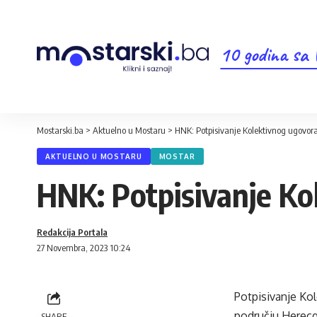
10 godina sa
Mostarski.ba
>
Aktuelno u Mostaru
>
HNK: Potpisivanje Kolektivnog ugovor
AKTUELNO U MOSTARU
MOSTAR
HNK: Potpisivanje Ko
Redakcija Portala
27 Novembra, 2023 10:24
Potpisivanje Ko
području Herecg
SHARE