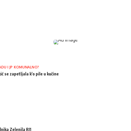
ADU I JP KOMUNALNO?
ić se zapetljala k'o pile u kučine
ika Zelenila RJ1