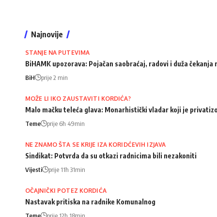
Najnovije
STANJE NA PUTEVIMA
BiHAMK upozorava: Pojačan saobraćaj, radovi i duža čekanja
BiH
prije 2 min
MOŽE LI IKO ZAUSTAVITI KORDIĆA?
Malo mačku teleća glava: Monarhistički vladar koji je privati
Teme
prije 6h 49min
NE ZNAMO ŠTA SE KRIJE IZA KORIDĆEVIH IZJAVA
Sindikat: Potvrda da su otkazi radnicima bili nezakoniti
Vijesti
prije 11h 31min
OČAJNIČKI POTEZ KORDIĆA
Nastavak pritiska na radnike Komunalnog
Teme
prije 12h 18min