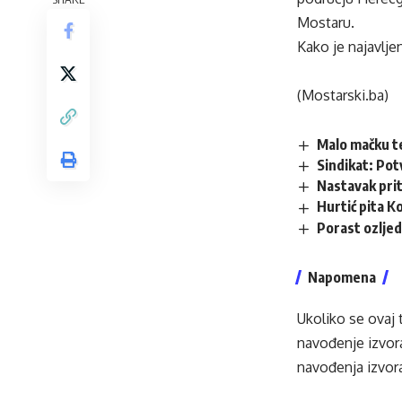
Mostaru.
Kako je najavlje
(Mostarski.ba)
Malo mačku te
Sindikat: Pot
Nastavak pri
Hurtić pita K
Porast ozljed
Napomena
Ukoliko se ovaj 
navođenje izvora
navođenja izvora