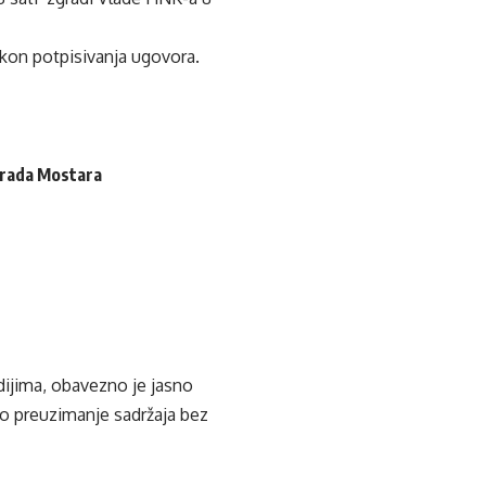
akon potpisivanja ugovora.
 Grada Mostara
edijima, obavezno je jasno
ko preuzimanje sadržaja bez