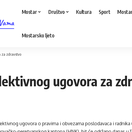
Mostar
Društvo
Kultura
Sport
Mostar
 Vama
Mostarsko ljeto
a za zdravstvo
lektivnog ugovora za zd
lektivnog ugovora o pravima i obvezama poslodavaca i radnika u
ovačko-neretvanskog kantona (HNK), bit će održano danas u 13