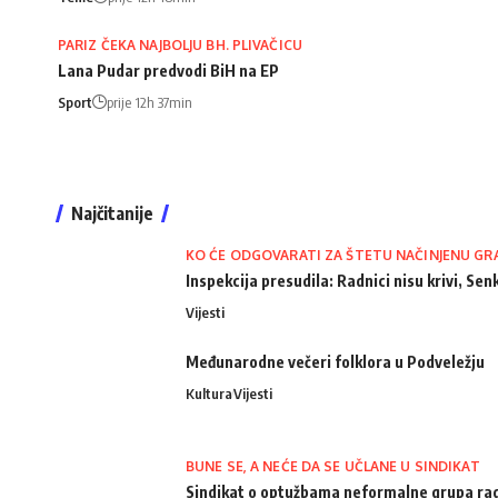
PARIZ ČEKA NAJBOLJU BH. PLIVAČICU
Lana Pudar predvodi BiH na EP
Sport
prije 12h 37min
Najčitanije
KO ĆE ODGOVARATI ZA ŠTETU NAČINJENU GR
Inspekcija presudila: Radnici nisu krivi, Senk
Vijesti
Međunarodne večeri folklora u Podveležju
Kultura
Vijesti
BUNE SE, A NEĆE DA SE UČLANE U SINDIKAT
Sindikat o optužbama neformalne grupa radn