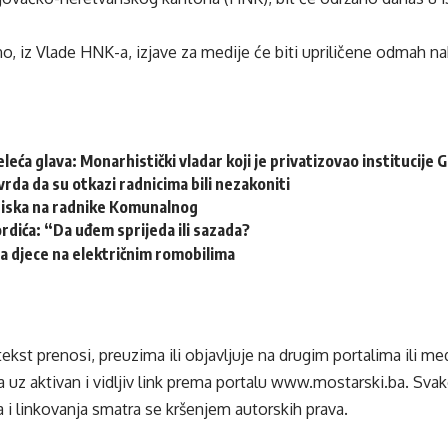
no, iz Vlade HNK-a, izjave za medije će biti upriličene odmah n
leća glava: Monarhistički vladar koji je privatizovao institucije
vrda da su otkazi radnicima bili nezakoniti
tiska na radnike Komunalnog
ordića: “Da uđem sprijeda ili sazada?
a djece na električnim romobilima
tekst prenosi, preuzima ili objavljuje na drugim portalima ili m
 uz aktivan i vidljiv link prema portalu
www.mostarski.ba
. Sva
 i linkovanja smatra se kršenjem autorskih prava.