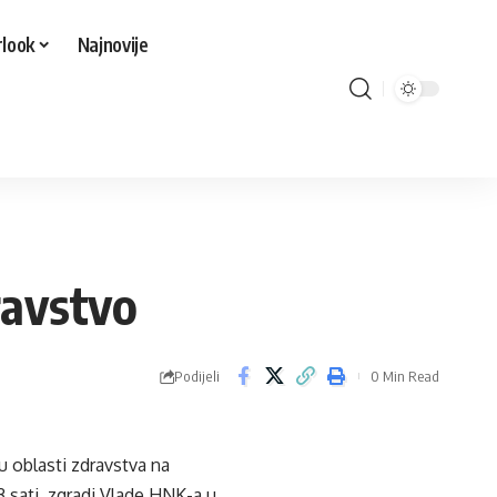
look
Najnovije
ravstvo
Podijeli
0 Min Read
 oblasti zdravstva na
 sati zgradi Vlade HNK-a u