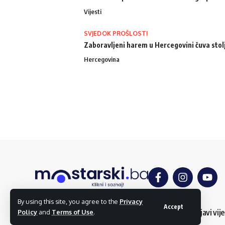
Vijesti
SVJEDOK PROŠLOSTI
Zaboravljeni harem u Hercegovini čuva stol
Hercegovina
By using this site, you agree to the
Privacy
Accept
O nama
Impressum
Uslovi korištenja
Kontakt
Dojavi vije
Policy
and
Terms of Use
.