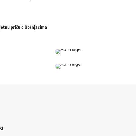
jetnu priču o Bošnjacima
st