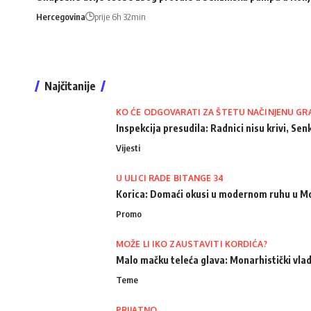
Hercegovina
prije 6h 32min
Najčitanije
KO ĆE ODGOVARATI ZA ŠTETU NAČINJENU GR
Inspekcija presudila: Radnici nisu krivi, Senk
Vijesti
U ULICI RADE BITANGE 34
Korica: Domaći okusi u modernom ruhu u M
Promo
MOŽE LI IKO ZAUSTAVITI KORDIĆA?
Malo mačku teleća glava: Monarhistički vlad
Teme
PRIJATNO