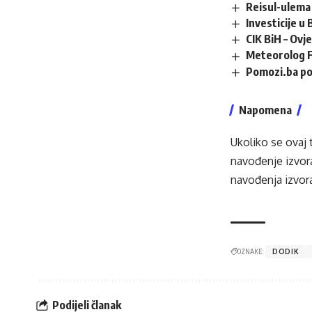
Reisul-ulema 
Investicije u
CIK BiH – Ovj
Meteorolog F
Pomozi.ba po
Napomena
Ukoliko se ovaj 
navođenje izvora
navođenja izvora
OZNAKE:
DODIK
Podijeli članak