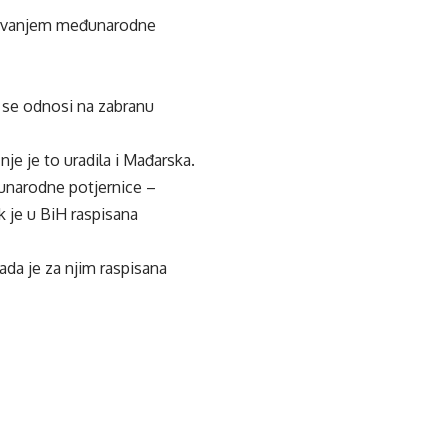
pisivanjem međunarodne
i se odnosi na zabranu
nje je to uradila i Mađarska.
đunarodne potjernice –
k je u BiH raspisana
ada je za njim raspisana