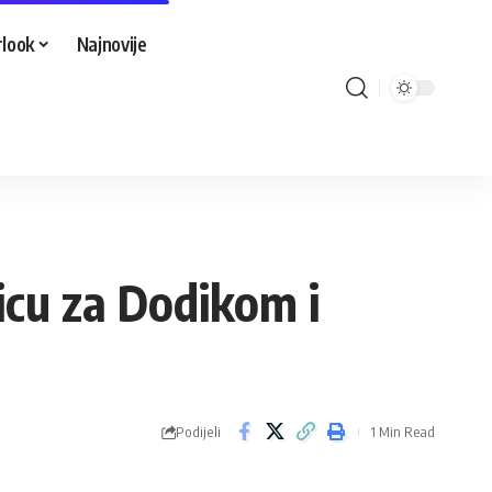
look
Najnovije
icu za Dodikom i
Podijeli
1 Min Read