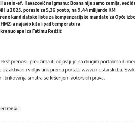
Husein-ef. Kavazović na Igmanu: Bosna nije samo zemlja, već idej
 BiH u 2025. porasle za 5,36 posto, na 9,44 milijarde KM
erene kandidatske liste za kompenzacijske mandate za Opće izb
HMZ-a najavio kišu i pad temperatura
krenuo apel za Fatimu Redžić
tekst prenosi, preuzima ili objavljuje na drugim portalima ili m
 uz aktivan i vidljiv link prema portalu
www.mostarski.ba
. Sva
 i linkovanja smatra se kršenjem autorskih prava.
INTERPOL