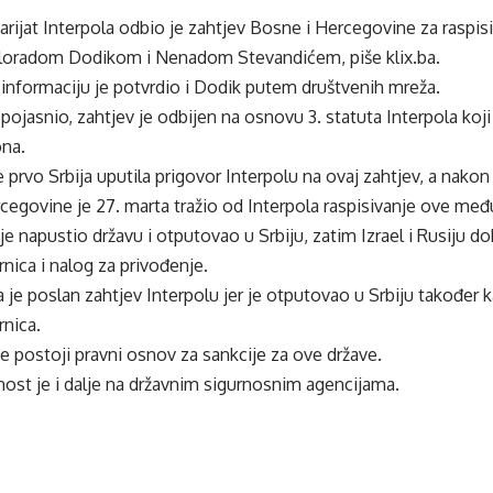
tarijat Interpola odbio je zahtjev Bosne i Hercegovine za ras
iloradom Dodikom i Nenadom Stevandićem, piše klix.ba.
informaciju je potvrdio i Dodik putem društvenih mreža.
 pojasnio, zahtjev je odbijen na osnovu 3. statuta Interpola koj
ona.
 prvo Srbija uputila prigovor Interpolu na ovaj zahtjev, a nakon 
cegovine je 27. marta tražio od Interpola raspisivanje ove me
je napustio državu i otputovao u Srbiju, zatim Izrael i Rusiju do
rnica i nalog za privođenje.
je poslan zahtjev Interpolu jer je otputovao u Srbiju također k
rnica.
 postoji pravni osnov za sankcije za ove države.
ost je i dalje na državnim sigurnosnim agencijama.