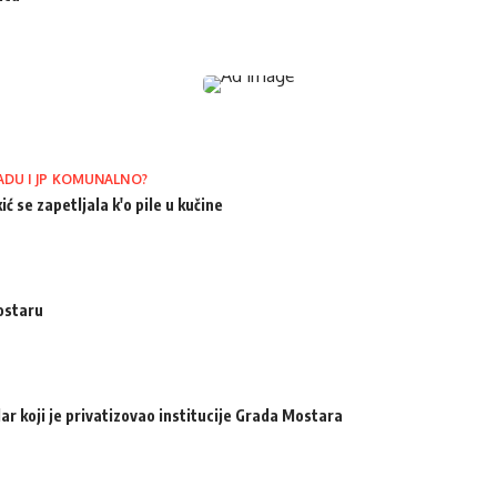
ADU I JP KOMUNALNO?
ić se zapetljala k'o pile u kučine
ostaru
ar koji je privatizovao institucije Grada Mostara