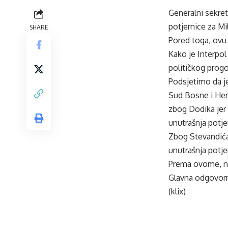
Generalni sekre
potjernice za M
SHARE
Pored toga, ovu 
Kako je Interpol
političkog prog
Podsjetimo da je
Sud Bosne i Her
zbog Dodika jer 
unutrašnja potje
Zbog Stevandića 
unutrašnja potje
Prema ovome, ne
Glavna odgovorn
(klix)