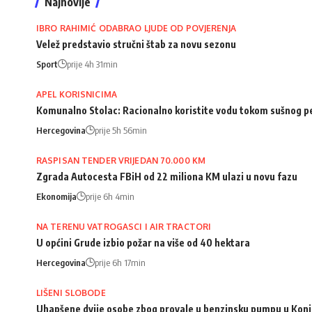
Najnovije
IBRO RAHIMIĆ ODABRAO LJUDE OD POVJERENJA
Velež predstavio stručni štab za novu sezonu
Sport
prije 4h 31min
APEL KORISNICIMA
Komunalno Stolac: Racionalno koristite vodu tokom sušnog p
Hercegovina
prije 5h 56min
RASPISAN TENDER VRIJEDAN 70.000 KM
Zgrada Autocesta FBiH od 22 miliona KM ulazi u novu fazu
Ekonomija
prije 6h 4min
NA TERENU VATROGASCI I AIR TRACTORI
U općini Grude izbio požar na više od 40 hektara
Hercegovina
prije 6h 17min
LIŠENI SLOBODE
Uhapšene dvije osobe zbog provale u benzinsku pumpu u Konj