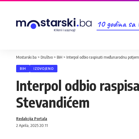
10 godina sa
Mostarski.ba
>
Društvo
>
BiH
>
Interpol odbio raspisati međunarodnu potjer
BIH
IZDVOJENO
Interpol odbio raspi
Stevandićem
Redakcija Portala
2 Aprila, 2025 20:11