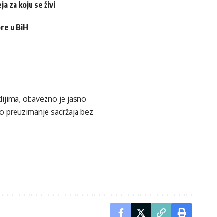
a za koju se živi
ore u BiH
edijima, obavezno je jasno
ko preuzimanje sadržaja bez