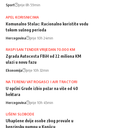
Sport
prije 8h 59min
APEL KORISNICIMA
Komunalno Stolac: Racionalno koristite vodu
tokom sušnog perioda
Hercegovina
prije 10h 24min
RASPISAN TENDER VRIJEDAN 70.000 KM
Zgrada Autocesta FBiH od 22 miliona KM
ulazi u novu fazu
Ekonomija
prije 10h 32min
NA TERENU VATROGASCI I AIR TRACTORI
U općini Grude izbio požar na više od 40
hektara
Hercegovina
prije 10h 45min
LIŠENI SLOBODE
Uhapšene dvije osobe zbog provale u
benzinsku pumpu u Konjicu