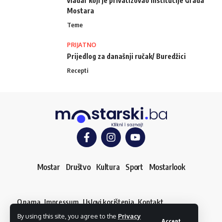
vladar koji je privatizovao institucije Grada
Mostara
Teme
PRIJATNO
Prijedlog za današnji ručak/ Buredžici
Recepti
Mostar
Društvo
Kultura
Sport
Mostarlook
O nama
Impressum
Uslovi korištenja
Kontakt
Dojavi vijest
By using this site, you agree to the
Privacy
© mostarski.ba. Sva prava pridržana
Accept