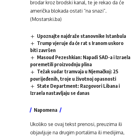
brodar kroz brodski kanal, te je rekao da će
američka blokada ostati “na snazi”.
(Mostarski.ba)
Upoznajte najdraže stanovnike Istanbula
Trump vjeruje da će rat s Iranom uskoro
biti završen
Masoud Pezeshkian: Napadi SAD-a i Izraela
poremetili proizvodnju plina
Težak sudar tramvaja u Njemačkoj: 25
povrijeđenih, troje u životnoj opasnosti
State Department: Razgovori Libana i
Izraela nastavljaju se danas
Napomena
Ukoliko se ovaj tekst prenosi, preuzima ili
objavljuje na drugim portalima ili medijima,