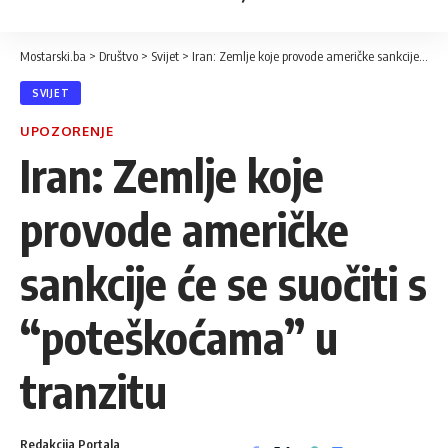
Mostarski.ba
>
Društvo
>
Svijet
>
Iran: Zemlje koje provode američke sankcije će se suočiti s “poteškoćama” u tranzitu
SVIJET
UPOZORENJE
Iran: Zemlje koje
provode američke
sankcije će se suočiti s
“poteškoćama” u
tranzitu
Redakcija Portala