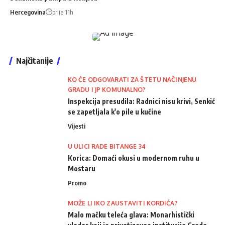
Hercegovina
prije 11h
Najčitanije
KO ĆE ODGOVARATI ZA ŠTETU NAČINJENU
GRADU I JP KOMUNALNO?
Inspekcija presudila: Radnici nisu krivi, Senkić
se zapetljala k'o pile u kučine
Vijesti
U ULICI RADE BITANGE 34
Korica: Domaći okusi u modernom ruhu u
Mostaru
Promo
MOŽE LI IKO ZAUSTAVITI KORDIĆA?
Malo mačku teleća glava: Monarhistički