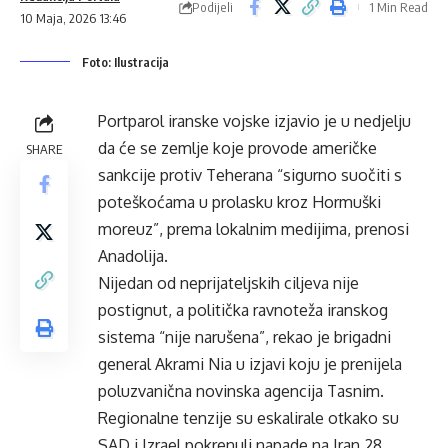
Podijeli
1 Min Read
10 Maja, 2026 13:46
Foto: Ilustracija
Portparol iranske vojske izjavio je u nedjelju
da će se zemlje koje provode američke
SHARE
sankcije protiv Teherana “sigurno suočiti s
poteškoćama u prolasku kroz Hormuški
moreuz”, prema lokalnim medijima, prenosi
Anadolija.
Nijedan od neprijateljskih ciljeva nije
postignut, a politička ravnoteža iranskog
sistema “nije narušena”, rekao je brigadni
general Akrami Nia u izjavi koju je prenijela
poluzvanična novinska agencija Tasnim.
Regionalne tenzije su eskalirale otkako su
SAD i Izrael pokrenuli napade na Iran 28.