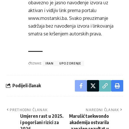
obavezno je jasno navođenje izvora uz
aktivan i vidljiv link prema portalu
www.mostarski.ba
. Svako preuzimanje
sadržaja bez navođenja izvora i linkovanja
smatra se kršenjem autorskih prava.
OZNAKE:
IRAN
UPOZORENJE
Podijeli članak
PRETHODNI ČLANAK
NAREDNI ČLANAK
Umjeren rast u 2025.
Marušić taekwondo
i pogoršani rizici za
akademija ostvarila
2026.
zapažen rezultat u