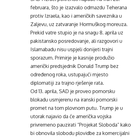
februara, što je izazvalo odmazdu Teherana
protiv Izraela, kao i američkih saveznika u
Zaljevu, uz zatvaranje Hormuškog moreuza.
Prekid vatre stupio je na snagu 8. aprila uz
pakistansko posredovanje, ali razgovori u
Islamabadu nisu uspjeli donijeti trajni
sporazum. Primirje je kasnije produžio
američki predsjednik Donald Trump bez
određenog roka, ustupajući mjesto
diplomatiji za trajno rješenje rata.
Od 13. aprila, SAD je proveo pomorsku
blokadu usmjerenu na iranski pomorski
promet na tom plovnom putu. Trump je u
utorak najavio da će američka vojska
privremeno pauzirati “Projekat Sloboda” kako
bi obnovila slobodu plovidbe za komercijalni