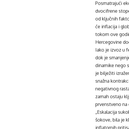
Posmatrajući ek
dvocifrene stope
od ključnih fakt
će inflacija i g
tokom ove godine
Hercegovine dod
Iako je izvoz u 
dok je smanjenje
dinamike nego st
je bilježiti izr
snažna kontrakci
negativnog rasta
zamah ostaju klj
prvenstveno na
„Eskalacija suko
šokove, bila je 
inflatornih prit