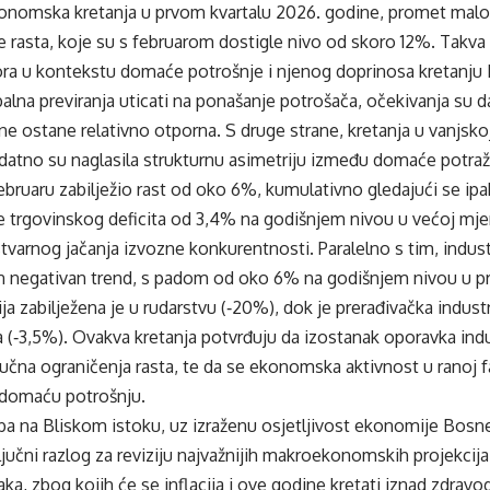
onomska kretanja u prvom kvartalu 2026. godine, promet malo
 rasta, koje su s februarom dostigle nivo od skoro 12%. Takva
ora u kontekstu domaće potrošnje i njenog doprinosa kretanju 
lobalna previranja uticati na ponašanje potrošača, očekivanja su 
 ostane relativno otporna. S druge strane, kretanja u vanjskoj t
atno su naglasila strukturnu asimetriju između domaće potraž
februaru zabilježio rast od oko 6%, kumulativno gledajući se ipa
 trgovinskog deficita od 3,4% na godišnjem nivou u većoj mjer
varnog jačanja izvozne konkurentnosti. Paralelno s tim, indust
ažen negativan trend, s padom od oko 6% na godišnjem nivou u 
ja zabilježena je u rudarstvu (‑20%), dok je prerađivačka industr
 (‑3,5%). Ovakva kretanja potvrđuju da izostanak oporavka indus
učna ograničenja rasta, te da se ekonomska aktivnost u ranoj fa
 domaću potrošnju.
ba na Bliskom istoku, uz izraženu osjetljivost ekonomije Bosn
ključni razlog za reviziju najvažnijih makroekonomskih projekcij
isaka, zbog kojih će se inflacija i ove godine kretati iznad zdra