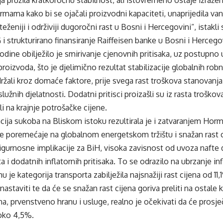
rmama kako bi se ojačali proizvodni kapaciteti, unaprijedila va
ženiji i održiviji dugoročni rast u Bosni i Hercegovini“, istakli 
G i strukturirano finansiranje Raiffeisen banke u Bosni i Hercego
dine obilježilo je smirivanje cjenovnih pritisaka, uz postupno 
roizvoda, što je djelimično rezultat stabilizacije globalnih robnih
adržali kroz domaće faktore, prije svega rast troškova stanovan
služnih djelatnosti. Dodatni pritisci proizašli su iz rasta troškov
li na krajnje potrošačke cijene.
cija sukoba na Bliskom istoku rezultirala je i zatvaranjem Hor
e poremećaje na globalnom energetskom tržištu i snažan rast c
gurnosne implikacije za BiH, visoka zavisnost od uvoza nafte 
a i dodatnih inflatornih pritisaka. To se odrazilo na ubrzanje in
u je kategorija transporta zabilježila najsnažiji rast cijena od 1
i nastaviti te da će se snažan rast cijena goriva preliti na osta
na, prvenstveno hranu i usluge, realno je očekivati da će prosječ
 oko 4,5%.