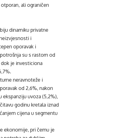
otporan, ali ograničen
abiju dinamiku privatne
neizvjesnosti i
tepen oporavak i
 potrošnja su s rastom od
 dok je investiciona
 6,7%.
kturne neravnoteže i
 oporavak od 2,6%, nakon
žu ekspanziju uvoza (5,2%),
 čitavu godinu kretala iznad
ećanjem cijena u segmentu
e ekonomije, pri čemu je
na potreba za dubljim