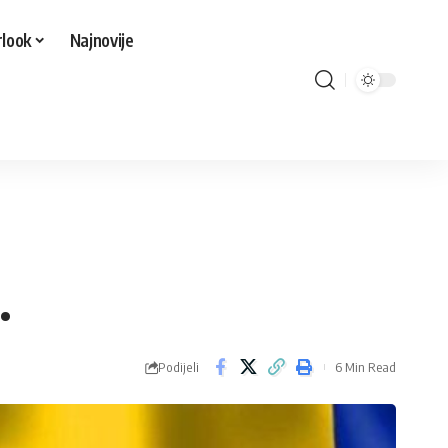
look
Najnovije
.
Podijeli
6 Min Read