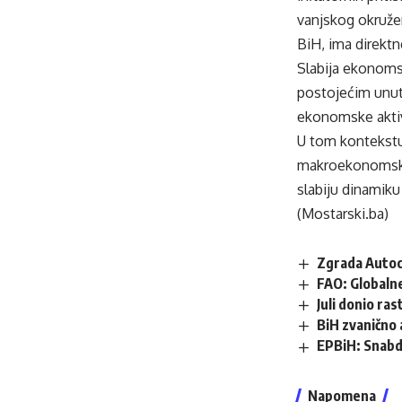
vanjskog okruže
BiH, ima direktn
Slabija ekonomsk
postojećim unut
ekonomske aktiv
U tom kontekstu,
makroekonomsku s
slabiju dinamiku 
(Mostarski.ba)
Zgrada Autoc
FAO: Globalne
Juli donio ra
BiH zvanično 
EPBiH: Snabdi
Napomena