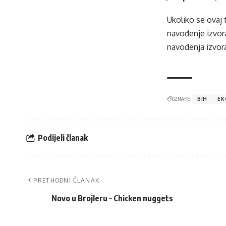
Ukoliko se ovaj 
navođenje izvora
navođenja izvora
OZNAKE:
BIH
EK
Podijeli članak
PRETHODNI ČLANAK
Novo u Brojleru – Chicken nuggets