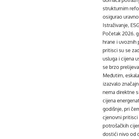
strukturnim refo
osigurao uravnote
Istraživanje, ES
Početak 2026. go
hrane i uvoznih p
pritisci su se z
usluga i cijena u
se brzo prelijeva
Međutim, eskala
izazvalo značajn
nema direktne si
cijena energenat
godišnje, pri čem
cjenovni pritisc
potrošačkih cije
dostići nivo od