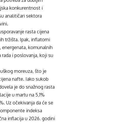
njska konkurentnost i
su analitičari sektora
vini.
usporavanje rasta cijena
 tržišta. Ipak, inflatorni
ja, energenata, komunalnih
a rada i poslovanja, koji su
muškog moreuza, što je
ijena nafte. Iako sukob
dovela je do snažnog rasta
flacije u martu na 5,1%
1,1%. Uz očekivanja da će se
le komponente indeksa
na inflacija u 2026. godini