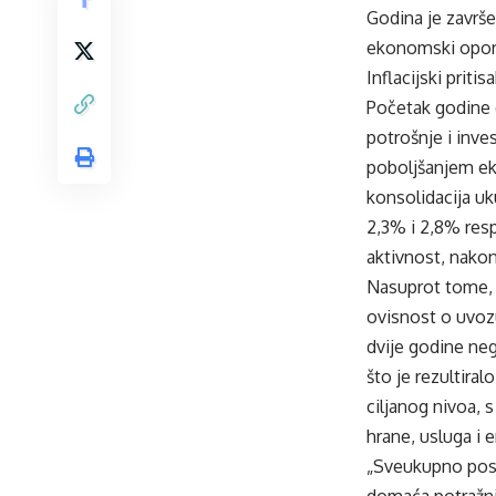
Godina je završ
ekonomski opor
Inflacijski priti
Početak godine o
potrošnje i inve
poboljšanjem ek
konsolidacija u
2,3% i 2,8% resp
aktivnost, nakon
Nasuprot tome, k
ovisnost o uvozu
dvije godine neg
što je rezultira
ciljanog nivoa,
hrane, usluga i e
„Sveukupno posm
domaća potražnja