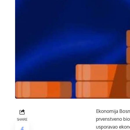
Ekonomija Bosne 
prvenstveno bio 
SHARE
usporavao ekono