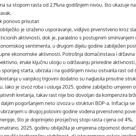
ena sa stopom rasta od 2,1%na godišnjem nivou, što ukazuje na 
avak.
sak ponovo prisutan
bilježilo je izraženo usporavanje, vidljivo prvenstveno kroz sl
sticionih aktivnosti, dok je, paralelno s postupnim smirivanjem 
onomskog sentimenta, u drugom dijelu godine zabilježen pos
kupne ekonomske aktivnosti. Potrošnja domaćinstava i državna
ektivno, imale ključnu ulogu u održavanju privredne aktivnosti,
 sporijeg starta, ubrzala i na godišnjem nivou ostvarila rast od
retanja u vanjskoj trgovini dodatno su naglasila prisutne stru
. Iako je izvoz roba i usluga 2025. godine zabilježio umjeren
ativnih kretanja, takav rast nije bio dovoljan da kompenzira br
lo daljim pogoršanjem neto izvoza u strukturi BDP-a. Inflacija se
 s ubrzanjem u drugoj polovini godine vođena prvenstveno pov
nergije, što je doprinijelo prosječnoj stopi rasta cijena od 4%.
atrano, 2025. godinu obilježila je umjerena otpornost domać
 pružila kratkoročnu stabilnost, ali istovremeno ostaje izraže