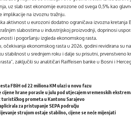
nja, uz slab rast ekonomije eurozone od svega 0,5% kao glavn
e implikacije na izvoznu tražnju.
a aktivnost u eurozoni dodatno ograničava izvozna kretanja Bi
rašnjim slabostima u industrijskoj proizvodnji, doprinosi usp
nosti i pogoršanju izgleda ekonomskog rasta.
 očekivanja ekonomskog rasta u 2026. godini revidirana su nani
tabilnost u srednjem roku i dalje su prisutni, prvenstveno kro
rasta“, zaključili su analitičari Raiffeisen banke u Bosni i Herce
esta FBiH od 22 miliona KM ulazi u novu fazu
 cijene hrane porasle u julu pod utjecajem vremenskih ekstrema
st turističkog prometa u Kantonu Sarajevo
aplicirala za pristupanje SEPA području
jevanje strujom ostaje stabilno, cijene se neće mijenjati