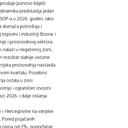
prodaje ponovo bilježi
 dinamika predstavlja jedan
BDP‑a u 2026. godini. Iako
da domaća potrošnja i
rgovini i industriji Bosne i
nje i proizvodnog sektora.
k nalazi u negativnoj zoni,
i rezultat slabije uvozne
rijska proizvodnja nastavila
prvom kvartalu. Posebno
ija ostala u zoni
trije i ograničen izvozni
zi 2026. i dalje oslanja
e i Hercegovine na vanjske
a. Pored pojačanih
vog nivoa od 2%, pogoršanje