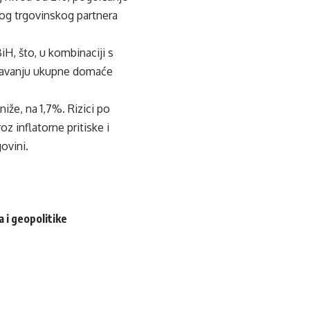
og trgovinskog partnera
H, što, u kombinaciji s
oravanju ukupne domaće
že, na 1,7%. Rizici po
z inflatorne pritiske i
govini.
 i geopolitike