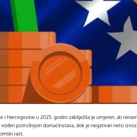
i Hercegovine u 2025. godini zabilježila je umjeren, ali neravn
vođen potrošnjom domaćinstava, dok je negativan neto izvoz bi
mski rast.