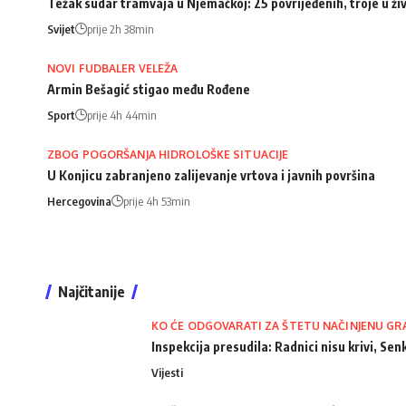
Težak sudar tramvaja u Njemačkoj: 25 povrijeđenih, troje u ži
Svijet
prije 2h 38min
NOVI FUDBALER VELEŽA
Armin Bešagić stigao među Rođene
Sport
prije 4h 44min
ZBOG POGORŠANJA HIDROLOŠKE SITUACIJE
U Konjicu zabranjeno zalijevanje vrtova i javnih površina
Hercegovina
prije 4h 53min
Najčitanije
KO ĆE ODGOVARATI ZA ŠTETU NAČINJENU GR
Inspekcija presudila: Radnici nisu krivi, Senk
Vijesti