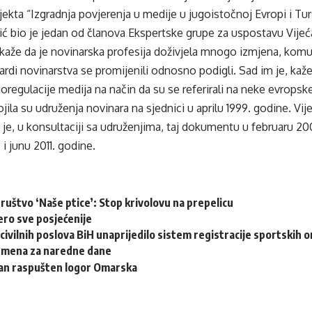
jekta “Izgradnja povjerenja u medije u jugoistočnoj Evropi i Tur
 bio je jedan od članova Ekspertske grupe za uspostavu Vijeć
kaže da je novinarska profesija doživjela mnogo izmjena, komun
ardi novinarstva se promijenili odnosno podigli. Sad im je, kaže,
egulacije medija na način da su se referirali na neke evropsk
jila su udruženja novinara na sjednici u aprilu 1999. godine. Vij
je, u konsultaciji sa udruženjima, taj dokumentu u februaru 20
 junu 2011. godine.
ruštvo ‘Naše ptice’: Stop krivolovu na prepelicu
ero sve posjećenije
civilnih poslova BiH unaprijedilo sistem registracije sportskih o
emena za naredne dane
dan raspušten logor Omarska