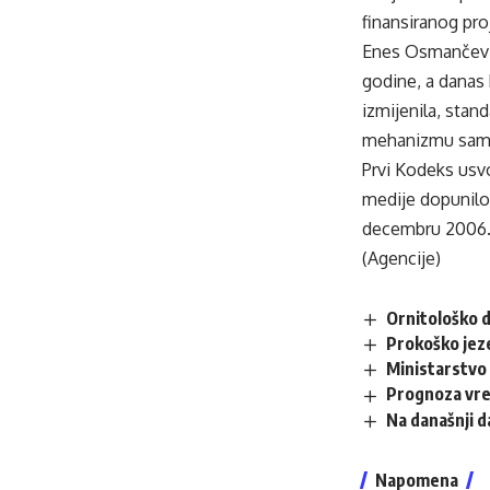
finansiranog pro
Enes Osmančević
godine, a danas 
izmijenila, stand
mehanizmu samor
Prvi Kodeks usvo
medije dopunilo 
decembru 2006. i
(Agencije)
Ornitološko d
Prokoško jez
Ministarstvo 
Prognoza vr
Na današnji 
Napomena