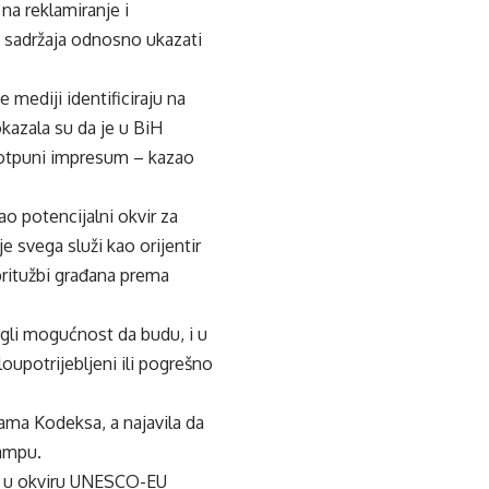
 na reklamiranje i
h sadržaja odnosno ukazati
mediji identificiraju na
okazala su da je u BiH
potpuni impresum – kazao
ao potencijalni okvir za
je svega služi kao orijentir
 pritužbi građana prema
gli mogućnost da budu, i u
oupotrijebljeni ili pogrešno
nama Kodeksa, a najavila da
tampu.
lo u okviru UNESCO-EU