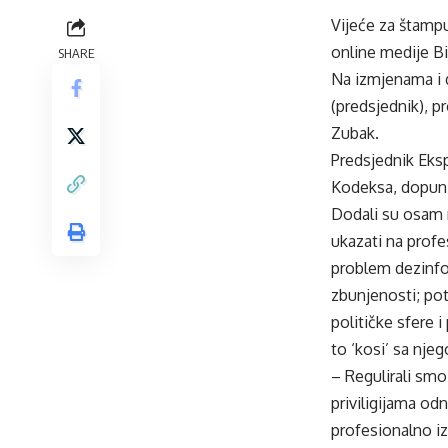
Vijeće za štamp
online medije B
SHARE
Na izmjenama i 
(predsjednik), pr
Zubak.
Predsjednik Eksp
Kodeksa, dopunil
Dodali su osam 
ukazati na profe
problem dezinfor
zbunjenosti; po
političke sfere 
to ‘kosi’ sa nje
– Regulirali smo
priviligijama o
profesionalno iz