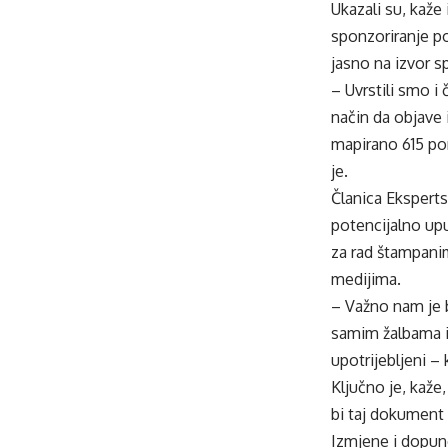
Ukazali su, kaže 
sponzoriranje p
jasno na izvor s
– Uvrstili smo i
način da objave 
mapirano 615 po
je.
Članica Eksperts
potencijalno upuć
za rad štampanim 
medijima.
– Važno nam je 
samim žalbama i 
upotrijebljeni – 
Ključno je, kaže
bi taj dokument 
Izmjene i dopun