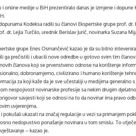
u i online medije u BiH prezentiralo danas je izmjene i dopune
iH.
dopunama Kodeksa radili su članovi Ekspertske grupe prof. dr
of. dr. Lejla Turčilo, urednik Berislav Jurič, novinarka Suzana Mi
ertske grupe Enes Osmančević kazao je da su bitno intevenirali
i ga prečistili i ubacili nove odredbe u gotovo svim tim članov
novih članova koji se prvenstveno odnose na korištenje inform
sionalno, dobronamjerno, civilizirano i humano korištenje tehnolo
macija za koji kaže da je sve učestaliji u medijima generalno s c
tom nespojivost novinarske profesije sa nekim drugim djelatno
i prigovor savjesti koji se odnosi na to da novinar ima pravo odb
govim uvjerenjima.
 i pokušali ukazati na značaj regulacije u vezi sa primanjem po
dnosno nedopustivo ponašanje novinara u tom smislu. To utječ
vještavanje – kazao je.