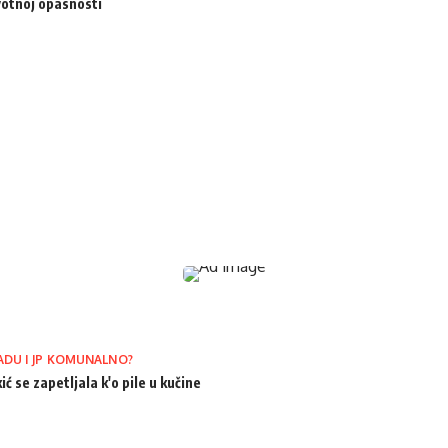
votnoj opasnosti
ADU I JP KOMUNALNO?
ić se zapetljala k'o pile u kučine