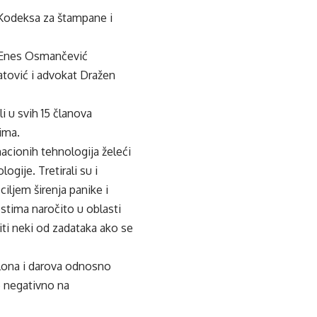
 Kodeksa za štampane i
. Enes Osmančević
jatović i advokat Dražen
 u svih 15 članova
ima.
acionih tehnologija želeći
gije. Tretirali su i
iljem širenja panike i
stima naročito u oblasti
iti neki od zadataka ako se
klona i darova odnosno
e negativno na