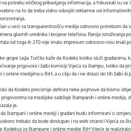
i na potrebu etičkog pribavljanja informacija, a fokusirali su se i
osebno na to da treba vidno odvojiti reklamne od informativni
ponzoriranja.
 član u vezi sa transparentnošću medija odnosno potrebom da se 
imena glavnih urednika i brojeve telefona. Ranija istraživanja p
rtala od toga ih 270 nije imalo impresum odnosno nisu imali 
ke grupe Lejla Turčilo kaže da Kodeks koliko služi građanima, k
ivanje prigovora i žalbi komisiji Vijeća za štampu, toliko da pri
i online medijima u BiH, a u cilju da i ne dolazi do tih žalbi ili
bilo da Kodeks preciznije definira neke pojmove da bismo izbje
prigovorima na medijske sadržaje štampanih i online medija, zl
kazala je.
, da štampani i online mediji i građani budu informirani o izmje
uskoro trebalo da bude dostupan i na web stranici Vijeća za š
e Kodeksa za štampane i online medije BiH Vijeće je realizira