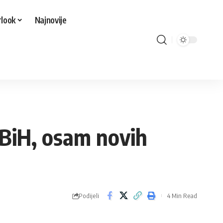
look
Najnovije
 BiH, osam novih
Podijeli
4 Min Read