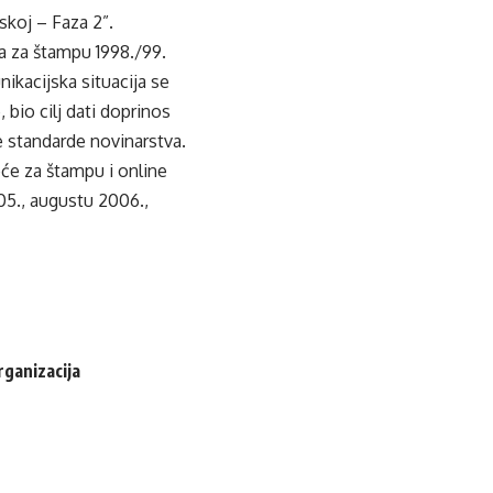
skoj – Faza 2”.
a za štampu 1998./99.
ikacijska situacija se
 bio cilj dati doprinos
e standarde novinarstva.
eće za štampu i online
05., augustu 2006.,
rganizacija