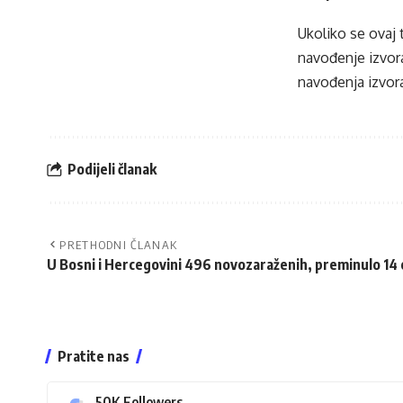
Ukoliko se ovaj 
navođenje izvora
navođenja izvora
Podijeli članak
PRETHODNI ČLANAK
U Bosni i Hercegovini 496 novozaraženih, preminulo 14
Pratite nas
50K
Followers