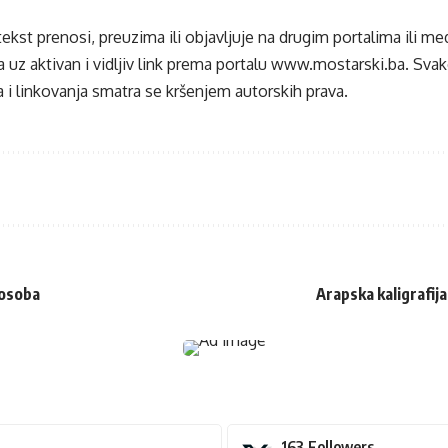
tekst prenosi, preuzima ili objavljuje na drugim portalima ili m
 uz aktivan i vidljiv link prema portalu
www.mostarski.ba
. Sva
 i linkovanja smatra se kršenjem autorskih prava.
 osoba
Arapska kaligrafij
163
Followers