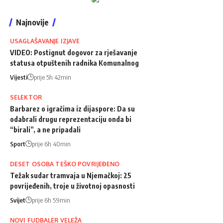
Najnovije
USAGLAŠAVANJE IZJAVE
VIDEO: Postignut dogovor za rješavanje
statusa otpuštenih radnika Komunalnog
Vijesti
prije 5h 42min
SELEKTOR
Barbarez o igračima iz dijaspore: Da su
odabrali drugu reprezentaciju onda bi
“birali”, a ne pripadali
Sport
prije 6h 40min
DESET OSOBA TEŠKO POVRIJEĐENO
Težak sudar tramvaja u Njemačkoj: 25
povrijeđenih, troje u životnoj opasnosti
Svijet
prije 6h 59min
NOVI FUDBALER VELEŽA