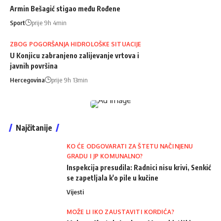
Armin Bešagić stigao među Rođene
Sport
prije 9h 4min
ZBOG POGORŠANJA HIDROLOŠKE SITUACIJE
U Konjicu zabranjeno zalijevanje vrtova i
javnih površina
Hercegovina
prije 9h 13min
Najčitanije
KO ĆE ODGOVARATI ZA ŠTETU NAČINJENU
GRADU I JP KOMUNALNO?
Inspekcija presudila: Radnici nisu krivi, Senkić
se zapetljala k'o pile u kučine
Vijesti
MOŽE LI IKO ZAUSTAVITI KORDIĆA?