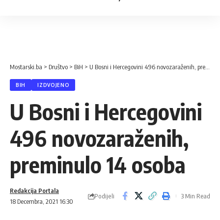
Mostarski.ba
>
Društvo
>
BiH
>
U Bosni i Hercegovini 496 novozaraženih, preminulo 14 osoba
BIH
IZDVOJENO
U Bosni i Hercegovini
496 novozaraženih,
preminulo 14 osoba
Redakcija Portala
Podijeli
3 Min Read
18 Decembra, 2021 16:30