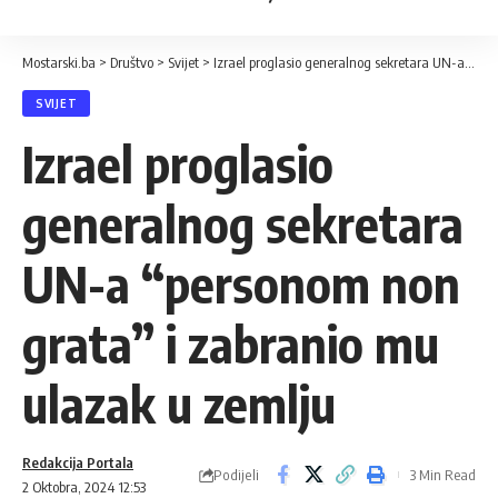
Mostarski.ba
>
Društvo
>
Svijet
>
Izrael proglasio generalnog sekretara UN-a “personom non grata” i zabranio mu ulazak u zemlju
SVIJET
Izrael proglasio
generalnog sekretara
UN-a “personom non
grata” i zabranio mu
ulazak u zemlju
Redakcija Portala
Podijeli
3 Min Read
2 Oktobra, 2024 12:53