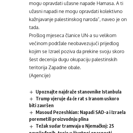
mogu opravdati užasne napade Hamasa. A ti
užasni napadi ne mogu opravdati kolektivno
kažnjavanje palestinskog naroda”, naveo je on
tada.
Prošlog mjeseca članice UN-a su velikom
većinom podržale neobavezujući prijedlog
kojim se Izrael poziva da prekine svoju skoro
šest decenija dugu okupaciju palestinskih
teritorija Zapadne obale.
(Agencije)
Upoznajte najdraže stanovnike Istanbula
Trump vjeruje da će rat s Iranom uskoro
biti završen
Masoud Pezeshkian: Napadi SAD-a i Izraela
poremetili proizvodnju plina
Težak sudar tramvaja u Njemačkoj: 25
povrijeđenih, troje u životnoj opasnosti