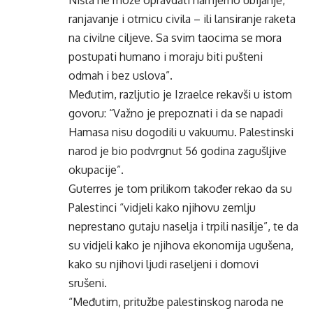
Ništa ne može opravdati namjerno ubijanje,
ranjavanje i otmicu civila – ili lansiranje raketa
na civilne ciljeve. Sa svim taocima se mora
postupati humano i moraju biti pušteni
odmah i bez uslova”.
Međutim, razljutio je Izraelce rekavši u istom
govoru: “Važno je prepoznati i da se napadi
Hamasa nisu dogodili u vakuumu. Palestinski
narod je bio podvrgnut 56 godina zagušljive
okupacije”.
Guterres je tom prilikom također rekao da su
Palestinci “vidjeli kako njihovu zemlju
neprestano gutaju naselja i trpili nasilje”, te da
su vidjeli kako je njihova ekonomija ugušena,
kako su njihovi ljudi raseljeni i domovi
srušeni.
“Međutim, pritužbe palestinskog naroda ne