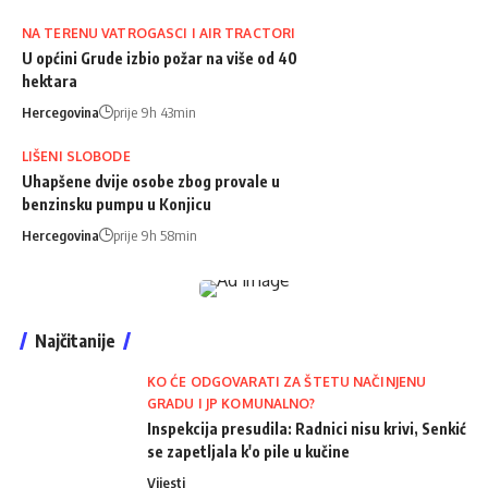
NA TERENU VATROGASCI I AIR TRACTORI
U općini Grude izbio požar na više od 40
hektara
Hercegovina
prije 9h 43min
LIŠENI SLOBODE
Uhapšene dvije osobe zbog provale u
benzinsku pumpu u Konjicu
Hercegovina
prije 9h 58min
Najčitanije
KO ĆE ODGOVARATI ZA ŠTETU NAČINJENU
GRADU I JP KOMUNALNO?
Inspekcija presudila: Radnici nisu krivi, Senkić
se zapetljala k'o pile u kučine
Vijesti