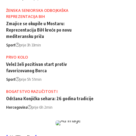
ŽENSKA SENIORSKA ODBOJKAŠKA
REPREZENTACIJA BIH
Zmajice se okupile u Mostaru:
Reprezentacija BiH kreće po novu
mediteransku priču
Sport
prije 3h 33min
PRVO KOLO
Velež želi pozitivan start protiv
favorizovanog Borca
Sport
prije 5h 51min
BOGATSTVO RAZLIČITOSTI
Održana Konjička sehara: 26 godina tradicije
Hercegovina
prije 6h 2min