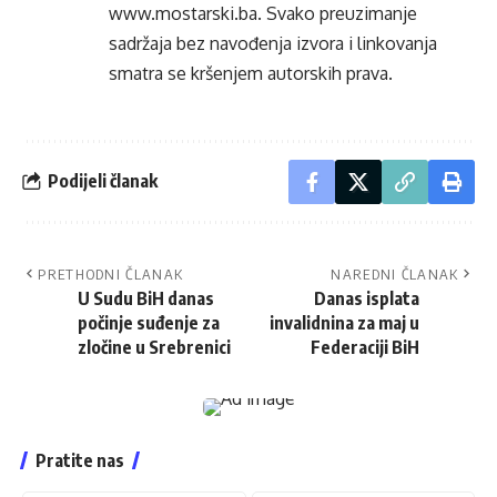
www.mostarski.ba
. Svako preuzimanje
sadržaja bez navođenja izvora i linkovanja
smatra se kršenjem autorskih prava.
Podijeli članak
PRETHODNI ČLANAK
NAREDNI ČLANAK
U Sudu BiH danas
Danas isplata
počinje suđenje za
invalidnina za maj u
zločine u Srebrenici
Federaciji BiH
Pratite nas