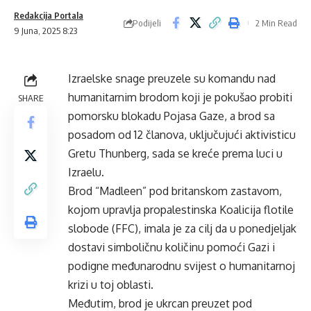
Redakcija Portala
Podijeli
2 Min Read
9 Juna, 2025 8:23
Izraelske snage preuzele su komandu nad
humanitarnim brodom koji je pokušao probiti
SHARE
pomorsku blokadu Pojasa Gaze, a brod sa
posadom od 12 članova, uključujući aktivisticu
Gretu Thunberg, sada se kreće prema luci u
Izraelu.
Brod “Madleen” pod britanskom zastavom,
kojom upravlja propalestinska Koalicija flotile
slobode (FFC), imala je za cilj da u ponedjeljak
dostavi simboličnu količinu pomoći Gazi i
podigne međunarodnu svijest o humanitarnoj
krizi u toj oblasti.
Međutim, brod je ukrcan preuzet pod