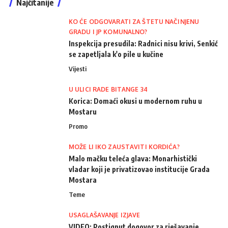
Najčitanije
KO ĆE ODGOVARATI ZA ŠTETU NAČINJENU
GRADU I JP KOMUNALNO?
Inspekcija presudila: Radnici nisu krivi, Senkić
se zapetljala k'o pile u kučine
Vijesti
U ULICI RADE BITANGE 34
Korica: Domaći okusi u modernom ruhu u
Mostaru
Promo
MOŽE LI IKO ZAUSTAVITI KORDIĆA?
Malo mačku teleća glava: Monarhistički
vladar koji je privatizovao institucije Grada
Mostara
Teme
USAGLAŠAVANJE IZJAVE
VIDEO: Postignut dogovor za rješavanje