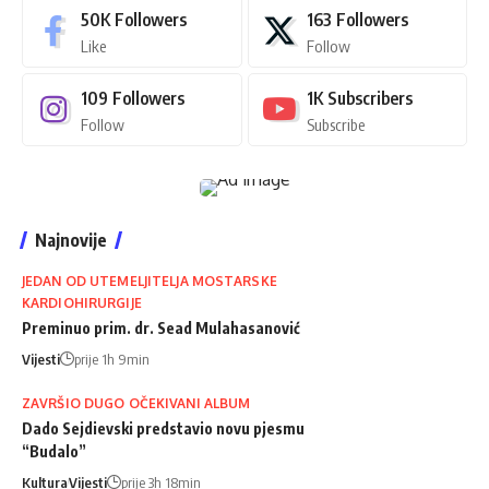
50K
Followers
163
Followers
Like
Follow
109
Followers
1K
Subscribers
Follow
Subscribe
Najnovije
JEDAN OD UTEMELJITELJA MOSTARSKE
KARDIOHIRURGIJE
Preminuo prim. dr. Sead Mulahasanović
Vijesti
prije 1h 9min
ZAVRŠIO DUGO OČEKIVANI ALBUM
Dado Sejdievski predstavio novu pjesmu
“Budalo”
Kultura
Vijesti
prije 3h 18min