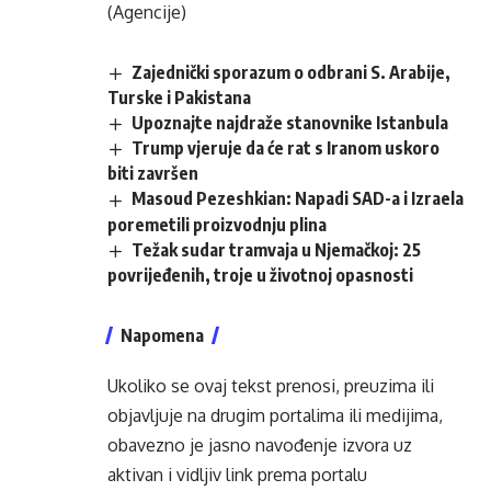
(Agencije)
Zajednički sporazum o odbrani S. Arabije,
Turske i Pakistana
Upoznajte najdraže stanovnike Istanbula
Trump vjeruje da će rat s Iranom uskoro
biti završen
Masoud Pezeshkian: Napadi SAD-a i Izraela
poremetili proizvodnju plina
Težak sudar tramvaja u Njemačkoj: 25
povrijeđenih, troje u životnoj opasnosti
Napomena
Ukoliko se ovaj tekst prenosi, preuzima ili
objavljuje na drugim portalima ili medijima,
obavezno je jasno navođenje izvora uz
aktivan i vidljiv link prema portalu