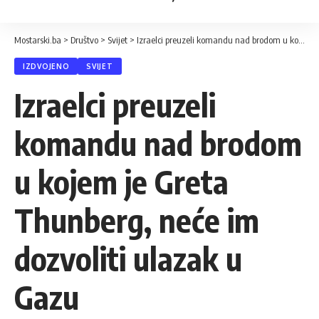
Mostarski.ba
>
Društvo
>
Svijet
>
Izraelci preuzeli komandu nad brodom u kojem je Greta Thunberg, neće im dozvoliti ulazak u Gazu
IZDVOJENO
SVIJET
Izraelci preuzeli
komandu nad brodom
u kojem je Greta
Thunberg, neće im
dozvoliti ulazak u
Gazu