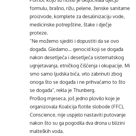
Pomoć koju su nosili je uključivala dječju
formulu, brašno, rižu, pelene, ženske sanitarne
proizvode, komplete za desalinizaciju vode,
medicinske potrepštine, štake i dječje
proteze.
“Ne možemo sjediti i dopustiti da se ovo
događa. Gledamo… genocid koji se događa
nakon desetljeća i desetljeća sistematskog
ugnjetavanja, etničkog čišćenja i okupacije. Mi
smo samo ljudska bića, vrlo zabrinuti zbog
onoga što se događa i ne prihvaćamo to što
se događa”, rekla je Thunberg.
Prošlog mjeseca, još jedno plovilo koje je
organizovala Koalicija flotile slobode (FFC),
Conscience, nije uspjelo nastaviti putovanje
nakon što su ga pogodila dva drona u blizini
malteških voda.