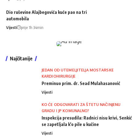
Dio ruševine Alajbegovića kuće pao na tri
automobila
Vijesti
prije 1h 34min
Najčitanije
JEDAN OD UTEMELJITELJA MOSTARSKE
KARDIOHIRURGIJE
Preminuo prim. dr. Sead Mulahasanović
Vijesti
KO ĆE ODGOVARATI ZA ŠTETU NAČINJENU
GRADU I JP KOMUNALNO?
Inspekcija presudila: Radnici nisu krivi, Senkić
se zapetljala k'o pile u kučine
Vijesti