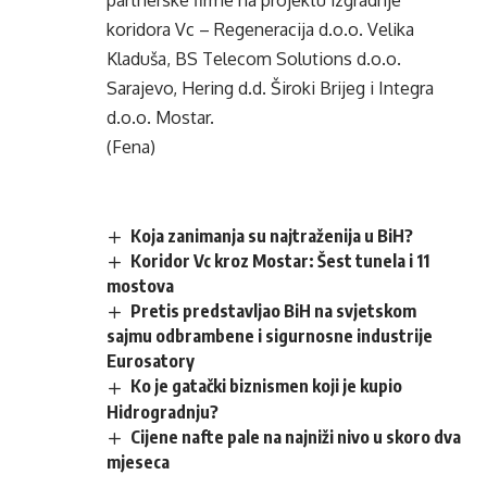
partnerske firme na projektu izgradnje
koridora Vc – Regeneracija d.o.o. Velika
Kladuša, BS Telecom Solutions d.o.o.
Sarajevo, Hering d.d. Široki Brijeg i Integra
d.o.o. Mostar.
(Fena)
Koja zanimanja su najtraženija u BiH?
Koridor Vc kroz Mostar: Šest tunela i 11
mostova
Pretis predstavljao BiH na svjetskom
sajmu odbrambene i sigurnosne industrije
Eurosatory
Ko je gatački biznismen koji je kupio
Hidrogradnju?
Cijene nafte pale na najniži nivo u skoro dva
mjeseca