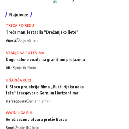
Najnovije
TREĆA PO REDU
Treća manifestacija “Drežanjsko ljeto”
Vijesti
prije 46 min
STANJE NA PUTEVIMA
Duge kolone vozila na graničnim prelazima
BiH
prije 1h 15min
U ŠARIĆA KUĆI
U Stocu projekcija filma „Pusti rijeku neka
teče“ i razgovor o Gornjim Horizontima
Hercegovina
prije 1h 21min
WWIN LIGA BIH
Velež sezonu otvara protiv Borca
Sport
prije 1h 21min