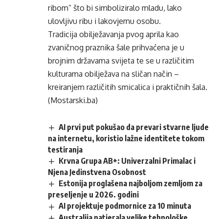
ribom” što bi simboliziralo mladu, lako
ulovljivu ribu i lakovjernu osobu.
Tradicija obilježavanja pvog aprila kao
zvaničnog praznika šale prihvaćena je u
brojnim državama svijeta te se u različitim
kulturama obilježava na sličan način –
kreiranjem različitih smicalica i praktičnih šala.
(Mostarski.ba)
AI prvi put pokušao da prevari stvarne ljude
na internetu, koristio lažne identitete tokom
testiranja
Krvna Grupa AB+: Univerzalni Primalac i
Njena Jedinstvena Osobnost
Estonija proglašena najboljom zemljom za
preseljenje u 2026. godini
AI projektuje podmornice za 10 minuta
Australija natjerala velike tehnološke