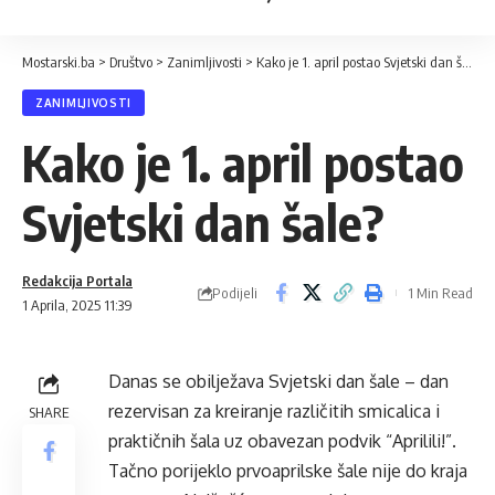
Mostarski.ba
>
Društvo
>
Zanimljivosti
>
Kako je 1. april postao Svjetski dan šale?
ZANIMLJIVOSTI
Kako je 1. april postao
Svjetski dan šale?
Redakcija Portala
Podijeli
1 Min Read
1 Aprila, 2025 11:39
Danas se obilježava Svjetski dan šale – dan
rezervisan za kreiranje različitih smicalica i
SHARE
praktičnih šala uz obavezan podvik “Aprilili!”.
Tačno porijeklo prvoaprilske šale nije do kraja