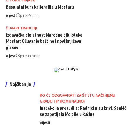
U TOKU PRIJAVE
Besplatni kurs kaligrafije u Mostaru
Vijesti
prije 59 min
ČUVARI TRADICIJE
Izdavačka djelatnost Narodne biblioteke
Mostar: Očuvanje baštine i novi književni
glasovi
Vijesti
prije 1h 9min
Najčitanije
KO ĆE ODGOVARATI ZA ŠTETU NAČINJENU
GRADU I JP KOMUNALNO?
Inspekcija presudila: Radnici nisu krivi, Senkić
se zapetljala k'o pile u kučine
Vijesti