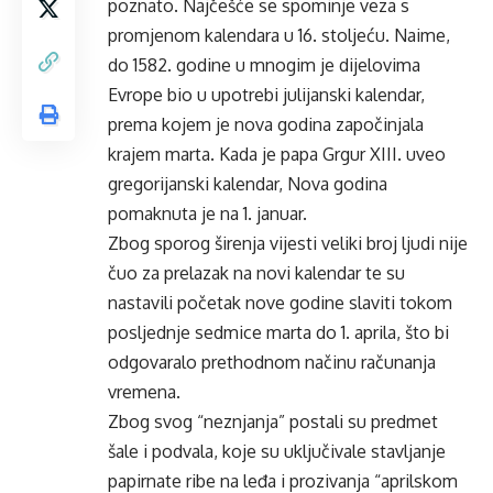
poznato. Najčešće se spominje veza s
promjenom kalendara u 16. stoljeću. Naime,
do 1582. godine u mnogim je dijelovima
Evrope bio u upotrebi julijanski kalendar,
prema kojem je nova godina započinjala
krajem marta. Kada je papa Grgur XIII. uveo
gregorijanski kalendar, Nova godina
pomaknuta je na 1. januar.
Zbog sporog širenja vijesti veliki broj ljudi nije
čuo za prelazak na novi kalendar te su
nastavili početak nove godine slaviti tokom
posljednje sedmice marta do 1. aprila, što bi
odgovaralo prethodnom načinu računanja
vremena.
Zbog svog “neznjanja” postali su predmet
šale i podvala, koje su uključivale stavljanje
papirnate ribe na leđa i prozivanja “aprilskom