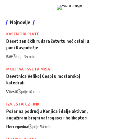
Najnovije
KASEN TRI PLATE
Deset zeničkih rudara četvrtu noć ostali u
jami Raspotočje
BiH
prije 34 min
MOLITVA I SVETA MISA
Devetnica Velikoj Gospi u mostarskoj
katedrali
Vijesti
prije 47 min
IZVJEŠTAJ CZ HNK
Požar na području Konjica i dalje aktivan,
angažirani brojni vatrogasci i helikopteri
Hercegovina
prije 54 min