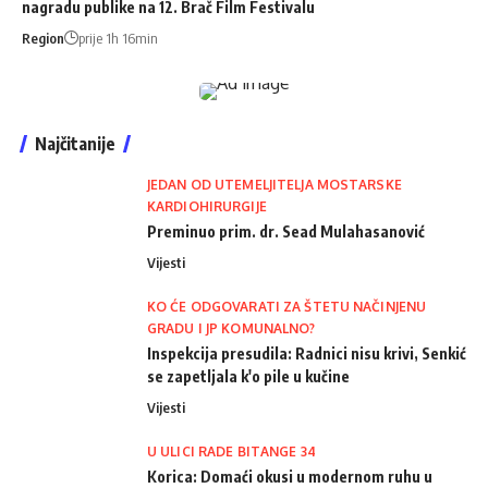
nagradu publike na 12. Brač Film Festivalu
Region
prije 1h 16min
Najčitanije
JEDAN OD UTEMELJITELJA MOSTARSKE
KARDIOHIRURGIJE
Preminuo prim. dr. Sead Mulahasanović
Vijesti
KO ĆE ODGOVARATI ZA ŠTETU NAČINJENU
GRADU I JP KOMUNALNO?
Inspekcija presudila: Radnici nisu krivi, Senkić
se zapetljala k'o pile u kučine
Vijesti
U ULICI RADE BITANGE 34
Korica: Domaći okusi u modernom ruhu u