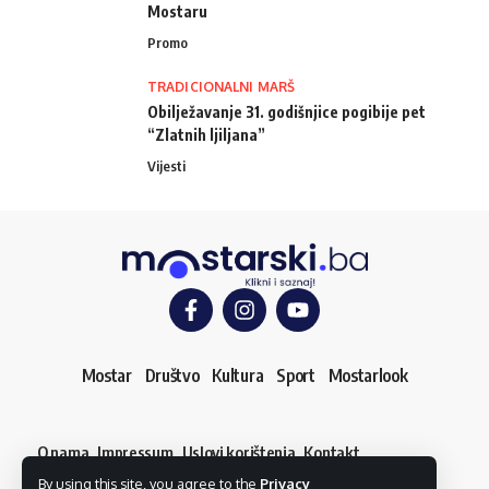
Mostaru
Promo
TRADICIONALNI MARŠ
Obilježavanje 31. godišnjice pogibije pet
“Zlatnih ljiljana”
Vijesti
Mostar
Društvo
Kultura
Sport
Mostarlook
O nama
Impressum
Uslovi korištenja
Kontakt
Dojavi vijest
By using this site, you agree to the
Privacy