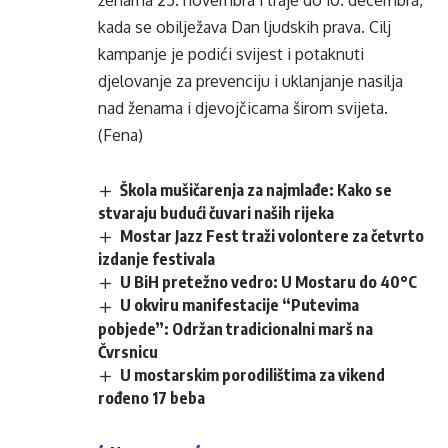
ženama 25. novembra i traje do 10. decembra,
kada se obilježava Dan ljudskih prava. Cilj
kampanje je podići svijest i potaknuti
djelovanje za prevenciju i uklanjanje nasilja
nad ženama i djevojčicama širom svijeta.
(Fena)
Škola mušičarenja za najmlađe: Kako se
stvaraju budući čuvari naših rijeka
Mostar Jazz Fest traži volontere za četvrto
izdanje festivala
U BiH pretežno vedro: U Mostaru do 40°C
U okviru manifestacije “Putevima
pobjede”: Održan tradicionalni marš na
Čvrsnicu
U mostarskim porodilištima za vikend
rođeno 17 beba