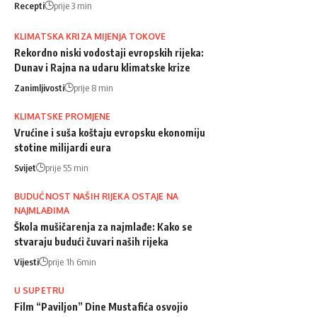
Recepti
prije 3 min
KLIMATSKA KRIZA MIJENJA TOKOVE
Rekordno niski vodostaji evropskih rijeka:
Dunav i Rajna na udaru klimatske krize
Zanimljivosti
prije 8 min
KLIMATSKE PROMJENE
Vrućine i suša koštaju evropsku ekonomiju
stotine milijardi eura
Svijet
prije 55 min
BUDUĆNOST NAŠIH RIJEKA OSTAJE NA
NAJMLAĐIMA
Škola mušičarenja za najmlađe: Kako se
stvaraju budući čuvari naših rijeka
Vijesti
prije 1h 6min
U SUPETRU
Film “Paviljon” Dine Mustafića osvojio