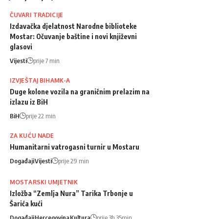
ČUVARI TRADICIJE
Izdavačka djelatnost Narodne biblioteke
Mostar: Očuvanje baštine i novi književni
glasovi
Vijesti
prije 7 min
IZVJEŠTAJ BIHAMK-A
Duge kolone vozila na graničnim prelazim na
izlazu iz BiH
BiH
prije 22 min
ZA KUĆU NADE
Humanitarni vatrogasni turnir u Mostaru
Događaji
Vijesti
prije 29 min
MOSTARSKI UMJETNIK
Izložba “Zemlja Nura” Tarika Trbonje u
Šarića kući
Događaji
Hercegovina
Kultura
prije 3h 35min