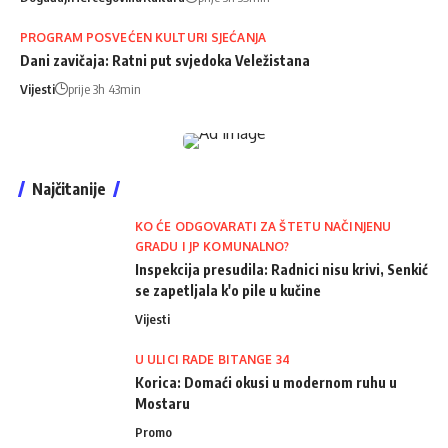
PROGRAM POSVEĆEN KULTURI SJEĆANJA
Dani zavičaja: Ratni put svjedoka Veležistana
Vijesti
prije 3h 43min
Najčitanije
KO ĆE ODGOVARATI ZA ŠTETU NAČINJENU
GRADU I JP KOMUNALNO?
Inspekcija presudila: Radnici nisu krivi, Senkić
se zapetljala k'o pile u kučine
Vijesti
U ULICI RADE BITANGE 34
Korica: Domaći okusi u modernom ruhu u
Mostaru
Promo