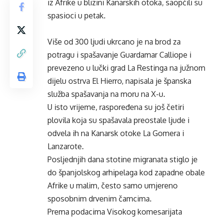
iz Afrike u blizini Kanarskih otoka, saopćili su
spasioci u petak.
Više od 300 ljudi ukrcano je na brod za
potragu i spašavanje Guardamar Calliope i
prevezeno u lučki grad La Restinga na južnom
dijelu ostrva El Hierro, napisala je španska
služba spašavanja na moru na X-u.
U isto vrijeme, raspoređena su još četiri
plovila koja su spašavala preostale ljude i
odvela ih na Kanarsk otoke La Gomera i
Lanzarote.
Posljednjih dana stotine migranata stiglo je
do španjolskog arhipelaga kod zapadne obale
Afrike u malim, često samo umjereno
sposobnim drvenim čamcima.
Prema podacima Visokog komesarijata