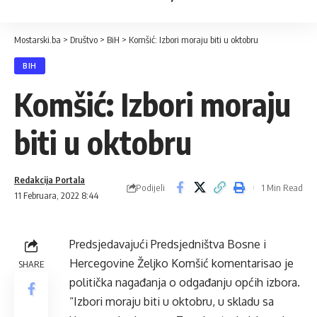
Mostarski.ba
>
Društvo
>
BiH
>
Komšić: Izbori moraju biti u oktobru
BIH
Komšić: Izbori moraju
biti u oktobru
Redakcija Portala
Podijeli
1 Min Read
11 Februara, 2022 8:44
Predsjedavajući Predsjedništva Bosne i
Hercegovine Željko Komšić komentarisao je
SHARE
politička nagađanja o odgađanju općih izbora.
“Izbori moraju biti u oktobru, u skladu sa