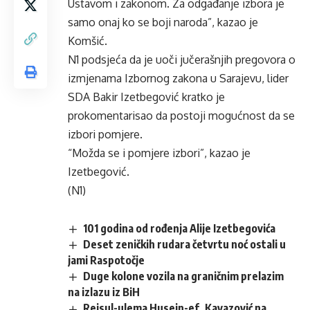
Ustavom i zakonom. Za odgađanje izbora je
samo onaj ko se boji naroda”, kazao je
Komšić.
N1 podsjeća da je uoči jučerašnjih pregovora o
izmjenama Izbornog zakona u Sarajevu, lider
SDA Bakir Izetbegović kratko je
prokomentarisao da postoji mogućnost da se
izbori pomjere.
“Možda se i pomjere izbori”, kazao je
Izetbegović.
(N1)
101 godina od rođenja Alije Izetbegovića
Deset zeničkih rudara četvrtu noć ostali u
jami Raspotočje
Duge kolone vozila na graničnim prelazim
na izlazu iz BiH
Reisul-ulema Husein-ef. Kavazović na