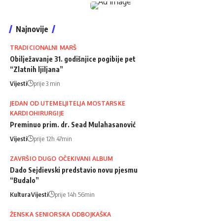
Najnovije
TRADICIONALNI MARŠ
Obilježavanje 31. godišnjice pogibije pet
“Zlatnih ljiljana”
Vijesti
prije 3 min
JEDAN OD UTEMELJITELJA MOSTARSKE
KARDIOHIRURGIJE
Preminuo prim. dr. Sead Mulahasanović
Vijesti
prije 12h 47min
ZAVRŠIO DUGO OČEKIVANI ALBUM
Dado Sejdievski predstavio novu pjesmu
“Budalo”
Kultura
Vijesti
prije 14h 56min
ŽENSKA SENIORSKA ODBOJKAŠKA