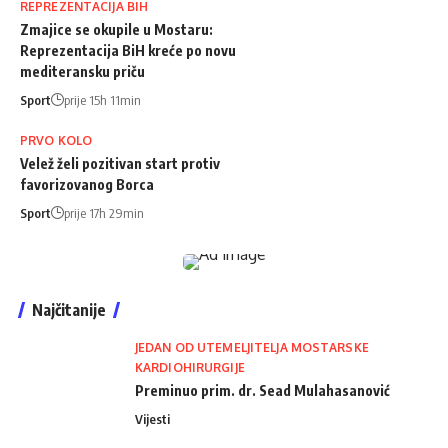
REPREZENTACIJA BIH
Zmajice se okupile u Mostaru:
Reprezentacija BiH kreće po novu
mediteransku priču
Sport
prije 15h 11min
PRVO KOLO
Velež želi pozitivan start protiv
favorizovanog Borca
Sport
prije 17h 29min
Najčitanije
JEDAN OD UTEMELJITELJA MOSTARSKE
KARDIOHIRURGIJE
Preminuo prim. dr. Sead Mulahasanović
Vijesti