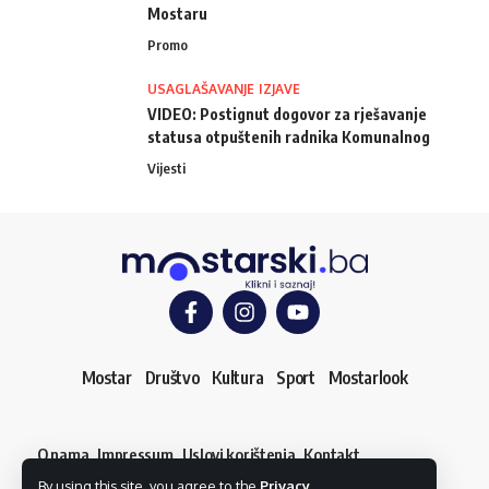
Mostaru
Promo
USAGLAŠAVANJE IZJAVE
VIDEO: Postignut dogovor za rješavanje
statusa otpuštenih radnika Komunalnog
Vijesti
Mostar
Društvo
Kultura
Sport
Mostarlook
O nama
Impressum
Uslovi korištenja
Kontakt
Dojavi vijest
By using this site, you agree to the
Privacy