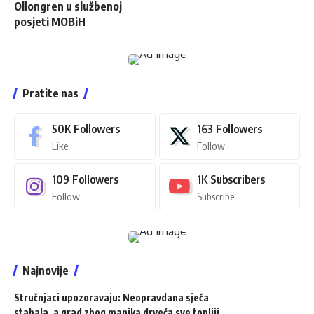
Ollongren u službenoj
posjeti MOBiH
Pratite nas
50K
Followers
163
Followers
Like
Follow
109
Followers
1K
Subscribers
Follow
Subscribe
Najnovije
Stručnjaci upozoravaju: Neopravdana sječa
stabala, a grad zbog manjka drveća sve topliji