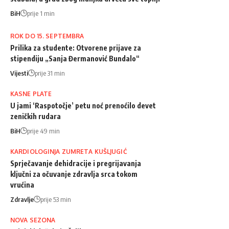
BiH
prije 1 min
ROK DO 15. SEPTEMBRA
Prilika za studente: Otvorene prijave za
stipendiju „Sanja Đermanović Bundalo“
Vijesti
prije 31 min
KASNE PLATE
U jami ‘Raspotočje’ petu noć prenoćilo devet
zeničkih rudara
BiH
prije 49 min
KARDIOLOGINJA ZUMRETA KUŠLJUGIĆ
Sprječavanje dehidracije i pregrijavanja
ključni za očuvanje zdravlja srca tokom
vrućina
Zdravlje
prije 53 min
NOVA SEZONA