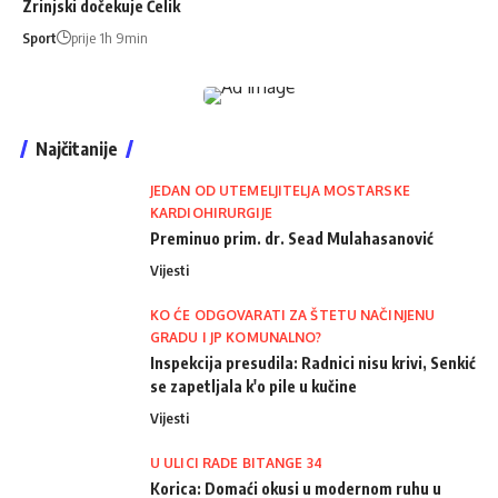
Zrinjski dočekuje Čelik
Sport
prije 1h 9min
Najčitanije
JEDAN OD UTEMELJITELJA MOSTARSKE
KARDIOHIRURGIJE
Preminuo prim. dr. Sead Mulahasanović
Vijesti
KO ĆE ODGOVARATI ZA ŠTETU NAČINJENU
GRADU I JP KOMUNALNO?
Inspekcija presudila: Radnici nisu krivi, Senkić
se zapetljala k'o pile u kučine
Vijesti
U ULICI RADE BITANGE 34
Korica: Domaći okusi u modernom ruhu u