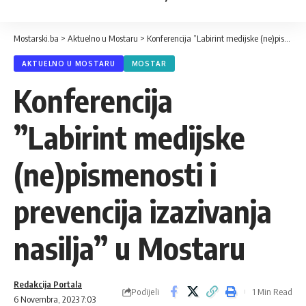
Mostarski.ba
>
Aktuelno u Mostaru
>
Konferencija ”Labirint medijske (ne)pismenosti i prevencija izazivanja nasilja” u Mostaru
AKTUELNO U MOSTARU
MOSTAR
Konferencija
”Labirint medijske
(ne)pismenosti i
prevencija izazivanja
nasilja” u Mostaru
Redakcija Portala
Podijeli
1 Min Read
6 Novembra, 2023 7:03