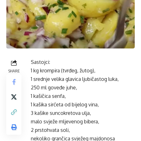
Sastojci:
1 kg
krompira
(tvr
đeg, žutog),
SHARE
1 srednje velika glavica ljubičastog luka,
250 ml goveđe juhe,
1 kašičica senfa,
1 kašika sirćeta od bijelog vina,
3 kašike suncokretova ulja,
malo svježe mljevenog bibera,
2 prstohvata soli,
nekoliko grančica svježeg
majdonosa