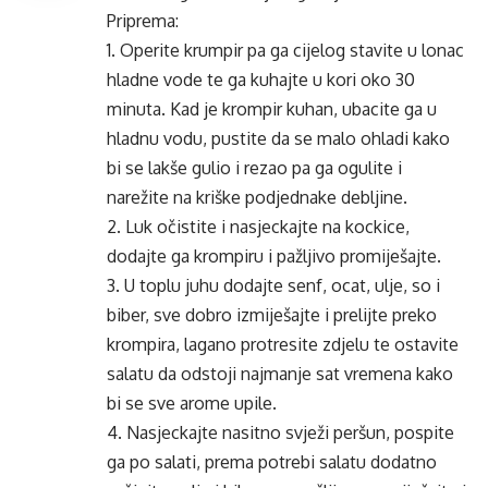
Priprema:
1. Operite krumpir pa ga cijelog stavite u lonac
hladne vode te ga kuhajte u kori oko 30
minuta. Kad je
krompir
kuhan, ubacite ga u
hladnu vodu, pustite da se malo ohladi kako
bi se lakše gulio i rezao pa ga ogulite i
narežite na kriške podjednake debljine.
2. Luk očistite i nasjeckajte na kockice,
dodajte ga
krompiru
i pažljivo promiješajte.
3. U toplu juhu dodajte senf, ocat, ulje, so i
biber, sve dobro izmiješajte i prelijte preko
krompira
, lagano protresite zdjelu te ostavite
salatu da odstoji najmanje sat vremena kako
bi se sve arome upile.
4. Nasjeckajte nasitno svježi peršun, pospite
ga po salati, prema potrebi salatu dodatno