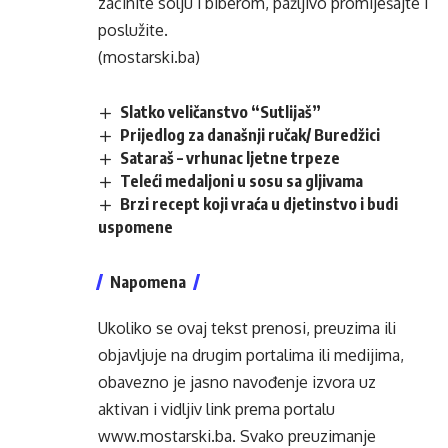
začinite
solju i biberom, pažljivo promiješajte i
poslužite
.
(mostarski.ba)
Slatko veličanstvo “Sutlijaš”
Prijedlog za današnji ručak/ Buredžici
Sataraš – vrhunac ljetne trpeze
Teleći medaljoni u sosu sa gljivama
Brzi recept koji vraća u djetinstvo i budi
uspomene
Napomena
Ukoliko se ovaj tekst prenosi, preuzima ili
objavljuje na drugim portalima ili medijima,
obavezno je jasno navođenje izvora uz
aktivan i vidljiv link prema portalu
www.mostarski.ba
. Svako preuzimanje