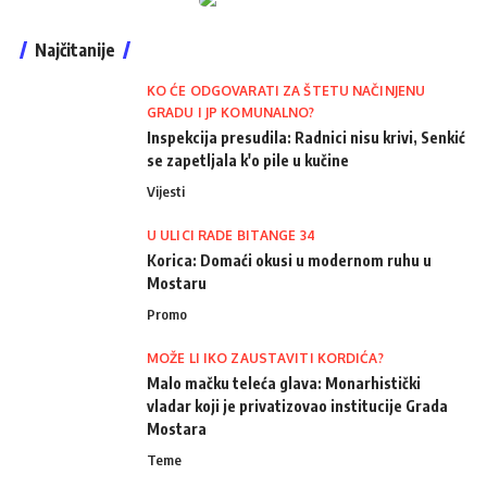
Najčitanije
KO ĆE ODGOVARATI ZA ŠTETU NAČINJENU
GRADU I JP KOMUNALNO?
Inspekcija presudila: Radnici nisu krivi, Senkić
se zapetljala k'o pile u kučine
Vijesti
U ULICI RADE BITANGE 34
Korica: Domaći okusi u modernom ruhu u
Mostaru
Promo
MOŽE LI IKO ZAUSTAVITI KORDIĆA?
Malo mačku teleća glava: Monarhistički
vladar koji je privatizovao institucije Grada
Mostara
Teme