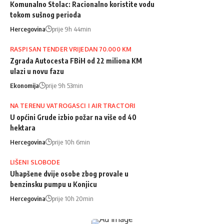
Komunalno Stolac: Racionalno koristite vodu
tokom sušnog perioda
Hercegovina
prije 9h 44min
RASPISAN TENDER VRIJEDAN 70.000 KM
Zgrada Autocesta FBiH od 22 miliona KM
ulazi u novu fazu
Ekonomija
prije 9h 53min
NA TERENU VATROGASCI I AIR TRACTORI
U općini Grude izbio požar na više od 40
hektara
Hercegovina
prije 10h 6min
LIŠENI SLOBODE
Uhapšene dvije osobe zbog provale u
benzinsku pumpu u Konjicu
Hercegovina
prije 10h 20min