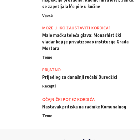
se zapetljala k'o pile u kučine
Vijesti
MOŽE LI IKO ZAUSTAVITI KORDIĆA?
Malo mačku teleća glava: Monarhistički
vladar koji je privatizovao institucije Grada
Mostara
Teme
PRIJATNO
Prijedlog za današnji ručak/ Buredžici
Recepti
OČAJNIČKI POTEZ KORDIĆA
Nastavak pritiska na radnike Komunalnog
Teme