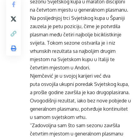
sezonu Svjetskog kupa u maraton disciplini
na četvrtom mjestu u generalnom plasmanu.
Na posljednjoj trci Svjetskog kupa u Španiji
zauzela je petu poziciju, čime je potvrdila
plasman među četiri najbolje biciklistkinje
svijeta. Tokom sezone ostvarila je i niz
vrhunskih rezultata sa najboljim drugim
mjestom na Svjetskom kupu u Italiji te
četvrtim mjestom u Andori.
Njemčević je u svojoj karijeri već dva
puta osvojila ukupni poredak Svjetskog kupa,
a prošle godine završila je kao drugoplasirana.
Ovogodišnji rezultat, iako bez nove pobjede u
generalnom plasmanu, potvrđuje kontinuitet
u samom svjetskom vrhu.
“Zadovoljna sam što sam sezonu završila
četvrtim mjestom u generalnom plasmanu