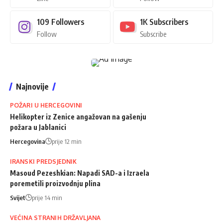
109
Followers
1K
Subscribers
Follow
Subscribe
Najnovije
POŽARI U HERCEGOVINI
Helikopter iz Zenice angažovan na gašenju
požara u Jablanici
Hercegovina
prije 12 min
IRANSKI PREDSJEDNIK
Masoud Pezeshkian: Napadi SAD-a i Izraela
poremetili proizvodnju plina
Svijet
prije 14 min
VEĆINA STRANIH DRŽAVLJANA