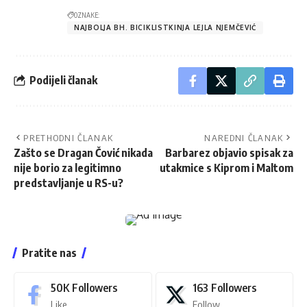
OZNAKE:
NAJBOLJA BH. BICIKLISTKINJA LEJLA NJEMČEVIĆ
Podijeli članak
PRETHODNI ČLANAK
NAREDNI ČLANAK
Zašto se Dragan Čović nikada
Barbarez objavio spisak za
nije borio za legitimno
utakmice s Kiprom i Maltom
predstavljanje u RS-u?
Pratite nas
50K
Followers
163
Followers
Like
Follow