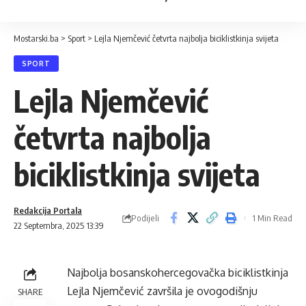
Mostarski.ba
>
Sport
>
Lejla Njemčević četvrta najbolja biciklistkinja svijeta
SPORT
Lejla Njemčević
četvrta najbolja
biciklistkinja svijeta
Redakcija Portala
Podijeli
1 Min Read
22 Septembra, 2025 13:39
Najbolja bosanskohercegovačka biciklistkinja
Lejla Njemčević završila je ovogodišnju
SHARE