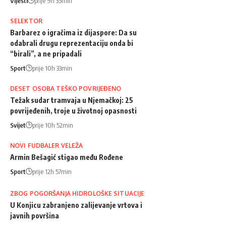
Vijesti
prije 9h 35min
SELEKTOR
Barbarez o igračima iz dijaspore: Da su
odabrali drugu reprezentaciju onda bi
“birali”, a ne pripadali
Sport
prije 10h 33min
DESET OSOBA TEŠKO POVRIJEĐENO
Težak sudar tramvaja u Njemačkoj: 25
povrijeđenih, troje u životnoj opasnosti
Svijet
prije 10h 52min
NOVI FUDBALER VELEŽA
Armin Bešagić stigao među Rođene
Sport
prije 12h 57min
ZBOG POGORŠANJA HIDROLOŠKE SITUACIJE
U Konjicu zabranjeno zalijevanje vrtova i
javnih površina