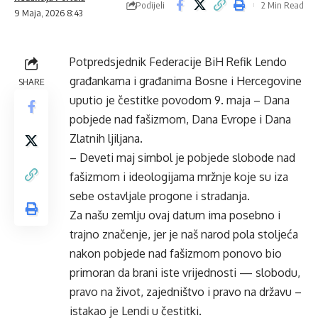
Podijeli
2 Min Read
9 Maja, 2026 8:43
Potpredsjednik Federacije BiH Refik Lendo
građankama i građanima Bosne i Hercegovine
SHARE
uputio je čestitke povodom 9. maja – Dana
pobjede nad fašizmom, Dana Evrope i Dana
Zlatnih ljiljana.
– Deveti maj simbol je pobjede slobode nad
fašizmom i ideologijama mržnje koje su iza
sebe ostavljale progone i stradanja.
Za našu zemlju ovaj datum ima posebno i
trajno značenje, jer je naš narod pola stoljeća
nakon pobjede nad fašizmom ponovo bio
primoran da brani iste vrijednosti — slobodu,
pravo na život, zajedništvo i pravo na državu –
istakao je Lendi u čestitki.