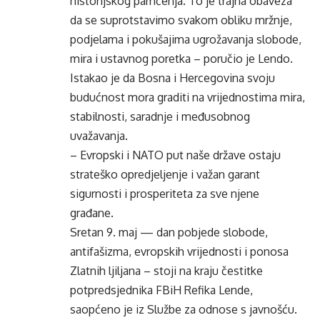
historijskog pamćenja. To je trajna obaveza
da se suprotstavimo svakom obliku mržnje,
podjelama i pokušajima ugrožavanja slobode,
mira i ustavnog poretka – poručio je Lendo.
Istakao je da Bosna i Hercegovina svoju
budućnost mora graditi na vrijednostima mira,
stabilnosti, saradnje i međusobnog
uvažavanja.
– Evropski i NATO put naše države ostaju
strateško opredjeljenje i važan garant
sigurnosti i prosperiteta za sve njene
građane.
Sretan 9. maj — dan pobjede slobode,
antifašizma, evropskih vrijednosti i ponosa
Zlatnih ljiljana – stoji na kraju čestitke
potpredsjednika FBiH Refika Lende,
saopćeno je iz Službe za odnose s javnošću.