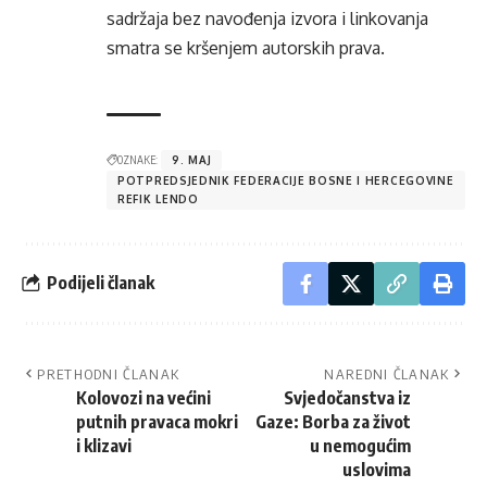
sadržaja bez navođenja izvora i linkovanja
smatra se kršenjem autorskih prava.
OZNAKE:
9. MAJ
POTPREDSJEDNIK FEDERACIJE BOSNE I HERCEGOVINE
REFIK LENDO
Podijeli članak
PRETHODNI ČLANAK
NAREDNI ČLANAK
Kolovozi na većini
Svjedočanstva iz
putnih pravaca mokri
Gaze: Borba za život
i klizavi
u nemogućim
uslovima