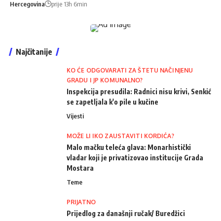
Hercegovina
prije 13h 6min
Najčitanije
KO ĆE ODGOVARATI ZA ŠTETU NAČINJENU
GRADU I JP KOMUNALNO?
Inspekcija presudila: Radnici nisu krivi, Senkić
se zapetljala k'o pile u kučine
Vijesti
MOŽE LI IKO ZAUSTAVITI KORDIĆA?
Malo mačku teleća glava: Monarhistički
vladar koji je privatizovao institucije Grada
Mostara
Teme
PRIJATNO
Prijedlog za današnji ručak/ Buredžici