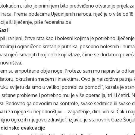
lokadom, iako je primirjem bilo predviđeno otvaranje prijelaza 
tinaca. Prema podacima Ujedinjenih naroda, riječ je o više od 18
ja ili liječenje, piše federalna.ba
Gazi
ili ranjeni, žrtve rata kao i bolesni kojima je potrebno liječenj
ontroliraju ograničeno kretanje putnika, posebno bolesnih i huma
nastojeći smanjiti broj onih koji izlaze, čime se dodatno povećav
anovništva.
jem su amputirane obje noge. Protezu sam mu napravila od kar
šatoru, okruženi smećem i insektima. Ovo je neizdrživa patnja 
ruku svijetu da smo u velikoj potrebi za pomoći“, kazala je st
 srčane probleme i potrebno mu je više operacija, tri ili četiri.
. Redovno ga dovodim na kontrole, svake sedmice ili svake dvij
Gazi za njega su nepodnošljivi – zagađenje, dim, virusi. Čak i na
iljno ugroziti njegovo zdravlje“, izjavio je stanovnik Gaze Šurj
icinske evakuacije