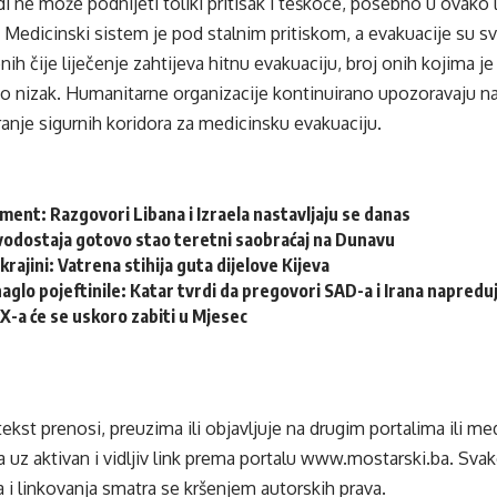
udi ne može podnijeti toliki pritisak i teškoće, posebno u ovak
. Medicinski sistem je pod stalnim pritiskom, a evakuacije su
nih čije liječenje zahtijeva hitnu evakuaciju, broj onih kojima j
o nizak. Humanitarne organizacije kontinuirano upozoravaju na 
ranje sigurnih koridora za medicinsku evakuaciju.
ent: Razgovori Libana i Izraela nastavljaju se danas
vodostaja gotovo stao teretni saobraćaj na Dunavu
krajini: Vatrena stihija guta dijelove Kijeva
naglo pojeftinile: Katar tvrdi da pregovori SAD-a i Irana napredu
-a će se uskoro zabiti u Mjesec
tekst prenosi, preuzima ili objavljuje na drugim portalima ili m
 uz aktivan i vidljiv link prema portalu
www.mostarski.ba
. Sva
 i linkovanja smatra se kršenjem autorskih prava.