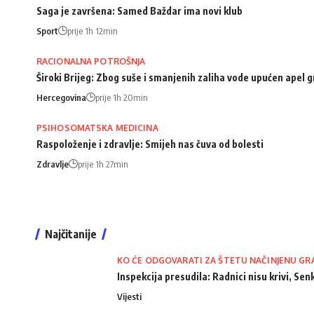
Saga je završena: Samed Baždar ima novi klub
Sport
prije 1h 12min
RACIONALNA POTROŠNJA
Široki Brijeg: Zbog suše i smanjenih zaliha vode upućen apel
Hercegovina
prije 1h 20min
PSIHOSOMATSKA MEDICINA
Raspoloženje i zdravlje: Smijeh nas čuva od bolesti
Zdravlje
prije 1h 27min
Najčitanije
KO ĆE ODGOVARATI ZA ŠTETU NAČINJENU GR
Inspekcija presudila: Radnici nisu krivi, Senk
Vijesti