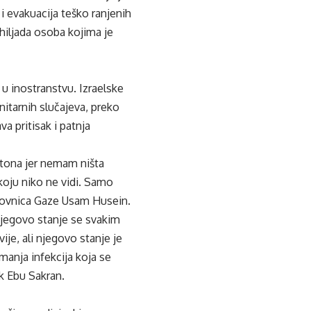
i evakuacija teško ranjenih
 hiljada osoba kojima je
e u inostranstvu. Izraelske
nitarnih slučajeva, preko
a pritisak i patnja
tona jer nemam ništa
koju niko ne vidi. Samo
anovnica Gaze Usam Husein.
 Njegovo stanje se svakim
e, ali njegovo stanje je
jmanja infekcija koja se
uk Ebu Sakran.