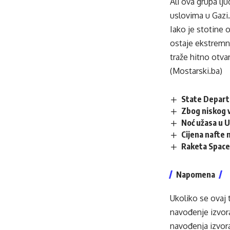
Ali ova grupa lj
uslovima u Gazi
Iako je stotine o
ostaje ekstremn
traže hitno otva
(Mostarski.ba)
State Departm
Zbog niskog 
Noć užasa u U
Cijena nafte 
Raketa SpaceX
Napomena
Ukoliko se ovaj 
navođenje izvora
navođenja izvora