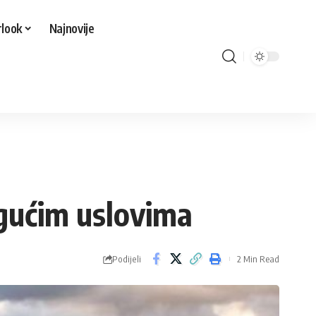
look
Najnovije
ogućim uslovima
Podijeli
2 Min Read