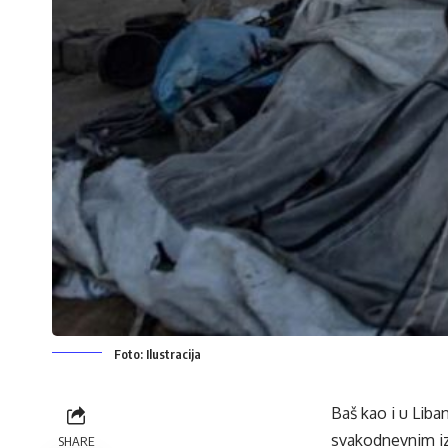
Foto: Ilustracija
Baš kao i u Liban
svakodnevnim izr
SHARE