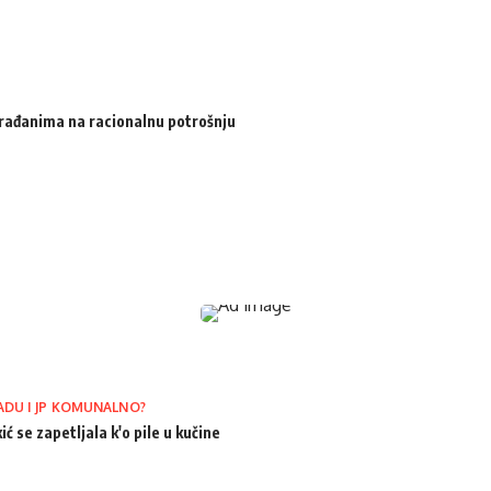
 građanima na racionalnu potrošnju
ADU I JP KOMUNALNO?
ić se zapetljala k'o pile u kučine