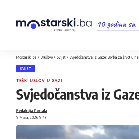
10 godina sa
Mostarski.ba
>
Društvo
>
Svijet
>
Svjedočanstva iz Gaze: Borba za život u 
SVIJET
TEŠKI USLOVI U GAZI
Svjedočanstva iz Gaz
Redakcija Portala
9 Maja, 2026 9:43