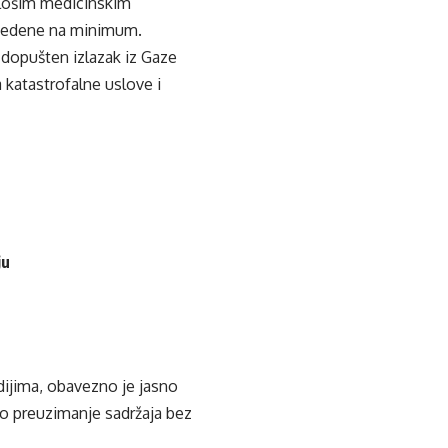
o lošim medicinskim
 svedene na minimum.
e dopušten izlazak iz Gaze
katastrofalne uslove i
ju
edijima, obavezno je jasno
ko preuzimanje sadržaja bez