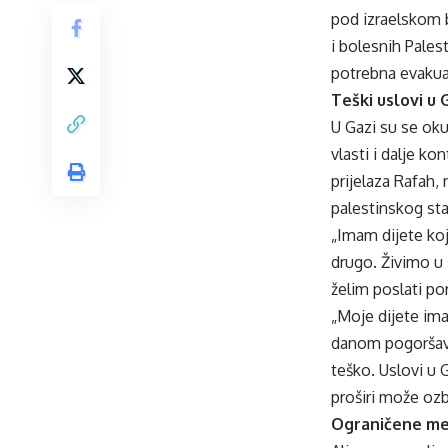
pod izraelskom b
i bolesnih Pales
potrebna evakuaci
Teški uslovi u 
U Gazi su se okup
vlasti i dalje k
prijelaza Rafah, 
palestinskog st
„Imam dijete ko
drugo. Živimo u 
želim poslati po
„Moje dijete ima
danom pogoršava
teško. Uslovi u 
proširi može ozb
Ograničene med