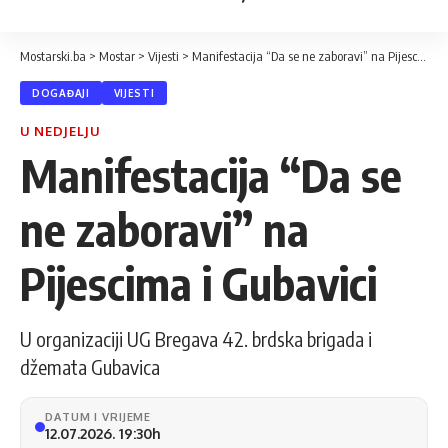
Mostarski.ba
>
Mostar
>
Vijesti
>
Manifestacija “Da se ne zaboravi” na Pijescima i Gubavici
DOGAĐAJI
VIJESTI
U NEDJELJU
Manifestacija “Da se
ne zaboravi” na
Pijescima i Gubavici
U organizaciji UG Bregava 42. brdska brigada i
džemata Gubavica
DATUM I VRIJEME
12.07.2026. 19:30h