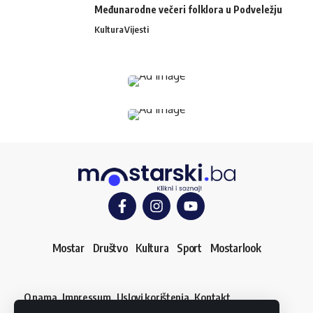
Međunarodne večeri folklora u Podveležju
Kultura
Vijesti
Mostar
Društvo
Kultura
Sport
Mostarlook
O nama
Impressum
Uslovi korištenja
Kontakt
Dojavi vijest