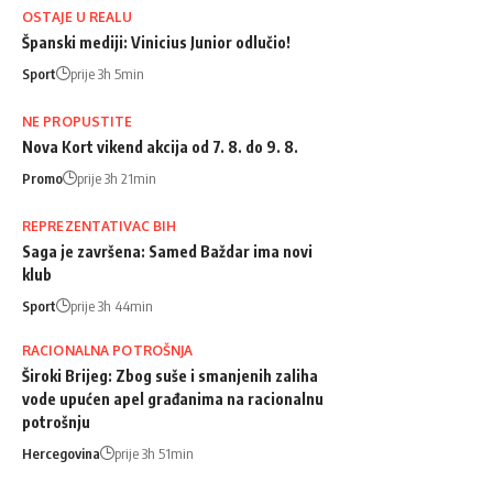
OSTAJE U REALU
Španski mediji: Vinicius Junior odlučio!
Sport
prije 3h 5min
NE PROPUSTITE
Nova Kort vikend akcija od 7. 8. do 9. 8.
Promo
prije 3h 21min
REPREZENTATIVAC BIH
Saga je završena: Samed Baždar ima novi
klub
Sport
prije 3h 44min
RACIONALNA POTROŠNJA
Široki Brijeg: Zbog suše i smanjenih zaliha
vode upućen apel građanima na racionalnu
potrošnju
Hercegovina
prije 3h 51min