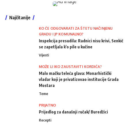
Najčitanije
KO ĆE ODGOVARATI ZA ŠTETU NAČINJENU
GRADU I JP KOMUNALNO?
Inspekcija presudila: Radnici nisu krivi, Senkić
se zapetljala k'o pile u kučine
Vijesti
MOŽE LI IKO ZAUSTAVITI KORDIĆA?
Malo mačku teleća glava: Monarhistički
vladar koji je privatizovao institucije Grada
Mostara
Teme
PRIJATNO
Prijedlog za današnji ručak/ Buredžici
Recepti