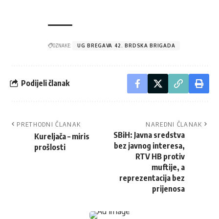
OZNAKE:
UG BREGAVA 42. BRDSKA BRIGADA
Podijeli članak
PRETHODNI ČLANAK
NAREDNI ČLANAK
SBiH: Javna sredstva
Kureljača – miris
bez javnog interesa,
prošlosti
RTV HB protiv
muftije, a
reprezentacija bez
prijenosa