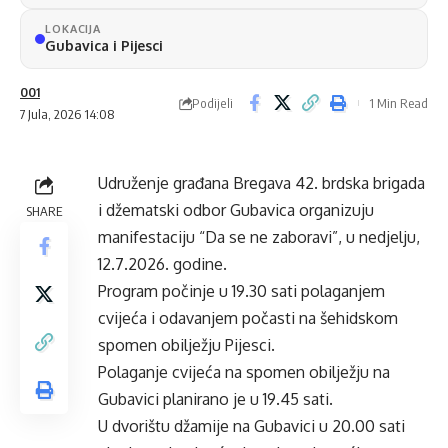
LOKACIJA
Gubavica i Pijesci
001
Podijeli
1 Min Read
7 Jula, 2026 14:08
Udruženje građana Bregava 42. brdska brigada
i džematski odbor Gubavica organizuju
SHARE
manifestaciju “Da se ne zaboravi”, u nedjelju,
12.7.2026. godine.
Program počinje u 19.30 sati polaganjem
cvijeća i odavanjem počasti na šehidskom
spomen obilježju Pijesci.
Polaganje cvijeća na spomen obilježju na
Gubavici planirano je u 19.45 sati.
U dvorištu džamije na Gubavici u 20.00 sati