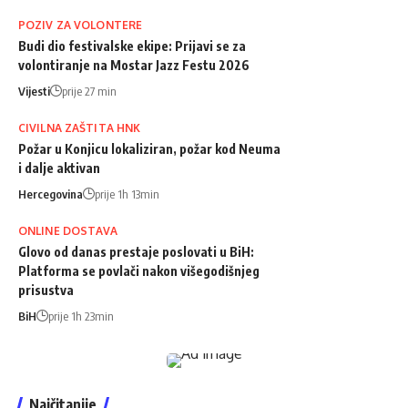
POZIV ZA VOLONTERE
Budi dio festivalske ekipe: Prijavi se za
volontiranje na Mostar Jazz Festu 2026
Vijesti
prije 27 min
CIVILNA ZAŠTITA HNK
Požar u Konjicu lokaliziran, požar kod Neuma
i dalje aktivan
Hercegovina
prije 1h 13min
ONLINE DOSTAVA
Glovo od danas prestaje poslovati u BiH:
Platforma se povlači nakon višegodišnjeg
prisustva
BiH
prije 1h 23min
Najčitanije