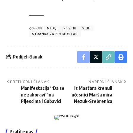
OZNAKE:
MEDIJI
RTV HB
SBIH
STRANKA ZA BIH MOSTAR
Podijeli članak
PRETHODNI ČLANAK
NAREDNI ČLANAK
Manifestacija “Da se
Iz Mostara krenuli
ne zaboravi” na
učesnici Marša mira
Pijescima i Gubavici
Nezuk-Srebrenica
Pratite nas