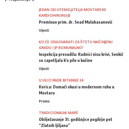
JEDAN OD UTEMELJITELJA MOSTARSKE
KARDIOHIRURGIJE
Preminuo prim. dr. Sead Mulahasanović
Vijesti
KO ĆE ODGOVARATI ZA ŠTETU NAČINJENU
GRADU I JP KOMUNALNO?
Inspekcija presudila: Radnici nisu krivi, Senkić
se zapetljala k'o pile u kučine
Vijesti
U ULICI RADE BITANGE 34
Korica: Domaći okusi u modernom ruhu u
Mostaru
Promo
TRADICIONALNI MARŠ
Obilježavanje 31. godišnjice pogibije pet
“Zlatnih ljiljana”