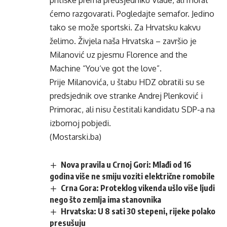
pritiske prema predsjedniku Vlade, ali morat
ćemo razgovarati. Pogledajte semafor. Jedino
tako se može sportski. Za Hrvatsku kakvu
želimo. Živjela naša Hrvatska – završio je
Milanović uz pjesmu Florence and the
Machine “You‘ve got the love”.
Prije Milanovića, u štabu HDZ obratili su se
predsjednik ove stranke Andrej Plenković i
Primorac, ali nisu čestitali kandidatu SDP-a na
izbornoj pobjedi.
(Mostarski.ba)
Nova pravila u Crnoj Gori: Mlađi od 16
godina više ne smiju voziti električne romobile
Crna Gora: Proteklog vikenda ušlo više ljudi
nego što zemlja ima stanovnika
Hrvatska: U 8 sati 30 stepeni, rijeke polako
presušuju