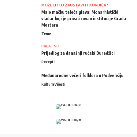
MOŽE LI IKO ZAUSTAVITI KORDIĆA?
Malo mačku teleća glava: Monarhistički
vladar koji je privatizovao institucije Grada
Mostara
Teme
PRIJATNO
Prijedlog za današnji ručak/ Buredžici
Recepti
Međunarodne večeri folklora u Podveležju
Kultura
Vijesti