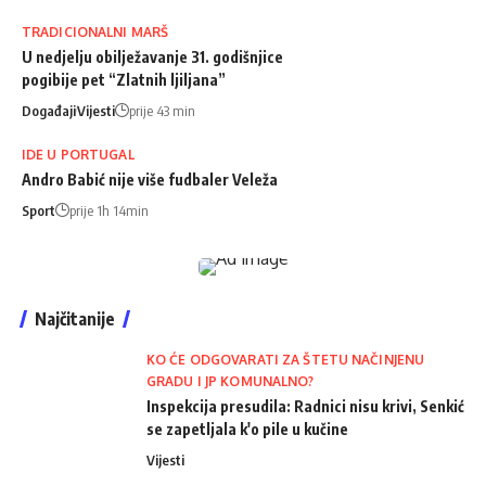
TRADICIONALNI MARŠ
U nedjelju obilježavanje 31. godišnjice
pogibije pet “Zlatnih ljiljana”
Događaji
Vijesti
prije 43 min
IDE U PORTUGAL
Andro Babić nije više fudbaler Veleža
Sport
prije 1h 14min
Najčitanije
KO ĆE ODGOVARATI ZA ŠTETU NAČINJENU
GRADU I JP KOMUNALNO?
Inspekcija presudila: Radnici nisu krivi, Senkić
se zapetljala k'o pile u kučine
Vijesti