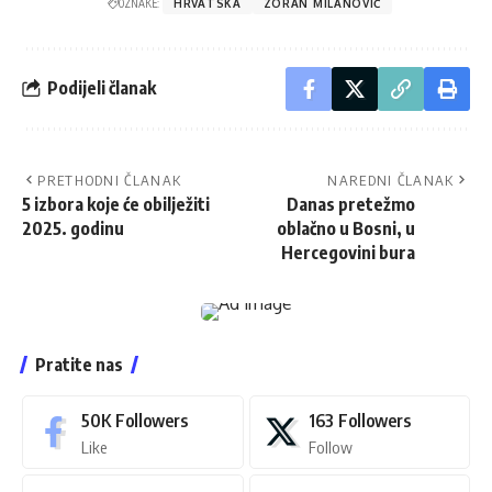
OZNAKE:
HRVATSKA
ZORAN MILANOVIĆ
Podijeli članak
PRETHODNI ČLANAK
NAREDNI ČLANAK
5 izbora koje će obilježiti
Danas pretežmo
2025. godinu
oblačno u Bosni, u
Hercegovini bura
Pratite nas
50K
Followers
163
Followers
Like
Follow