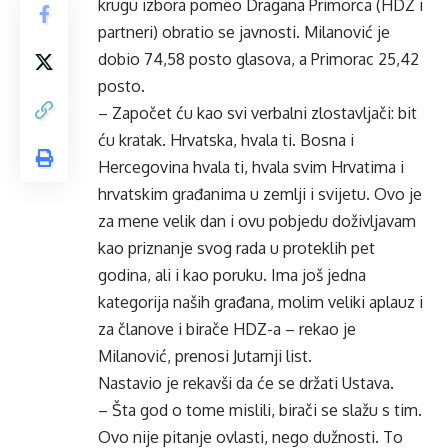
krugu izbora pomeo Dragana Primorca (HDZ i
partneri) obratio se javnosti. Milanović je
dobio 74,58 posto glasova, a Primorac 25,42
posto.
– Započet ću kao svi verbalni zlostavljači: bit
ću kratak. Hrvatska, hvala ti. Bosna i
Hercegovina hvala ti, hvala svim Hrvatima i
hrvatskim građanima u zemlji i svijetu. Ovo je
za mene velik dan i ovu pobjedu doživljavam
kao priznanje svog rada u proteklih pet
godina, ali i kao poruku. Ima još jedna
kategorija naših građana, molim veliki aplauz i
za članove i birače HDZ-a – rekao je
Milanović, prenosi Jutarnji list.
Nastavio je rekavši da će se držati Ustava.
– Šta god o tome mislili, birači se slažu s tim.
Ovo nije pitanje ovlasti, nego dužnosti. To