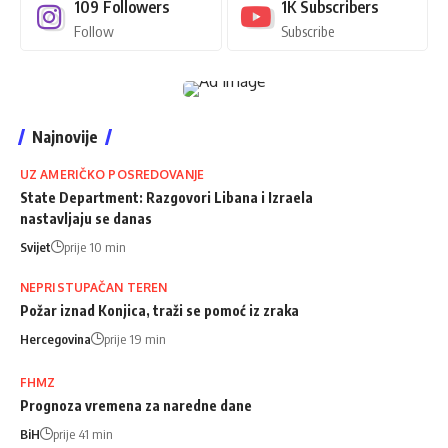
109
Followers
1K
Subscribers
Follow
Subscribe
Najnovije
UZ AMERIČKO POSREDOVANJE
State Department: Razgovori Libana i Izraela
nastavljaju se danas
Svijet
prije 10 min
NEPRISTUPAČAN TEREN
Požar iznad Konjica, traži se pomoć iz zraka
Hercegovina
prije 19 min
FHMZ
Prognoza vremena za naredne dane
BiH
prije 41 min