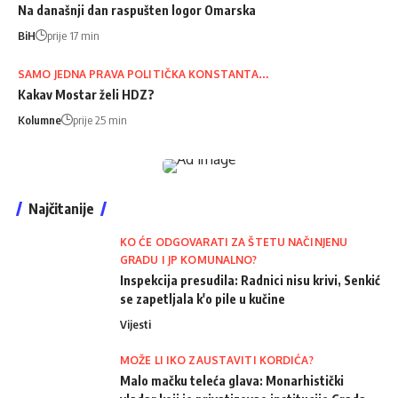
Na današnji dan raspušten logor Omarska
BiH
prije 17 min
SAMO JEDNA PRAVA POLITIČKA KONSTANTA…
Kakav Mostar želi HDZ?
Kolumne
prije 25 min
Najčitanije
KO ĆE ODGOVARATI ZA ŠTETU NAČINJENU
GRADU I JP KOMUNALNO?
Inspekcija presudila: Radnici nisu krivi, Senkić
se zapetljala k'o pile u kučine
Vijesti
MOŽE LI IKO ZAUSTAVITI KORDIĆA?
Malo mačku teleća glava: Monarhistički