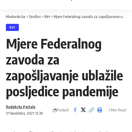
Mostarski.ba
>
Društvo
>
BiH
>
Mjere Federalnog zavoda za zapošljavanje ublažile posljedice pandemije
BIH
Mjere Federalnog
zavoda za
zapošljavanje ublažile
posljedice pandemije
Redakcija Portala
Podijeli
3 Min Read
17 Decembra, 2021 12:30