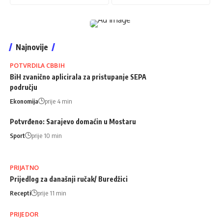
Najnovije
POTVRDILA CBBIH
BiH zvanično aplicirala za pristupanje SEPA
području
Ekonomija
prije 4 min
Potvrđeno: Sarajevo domaćin u Mostaru
Sport
prije 10 min
PRIJATNO
Prijedlog za današnji ručak/ Buredžici
Recepti
prije 11 min
PRIJEDOR