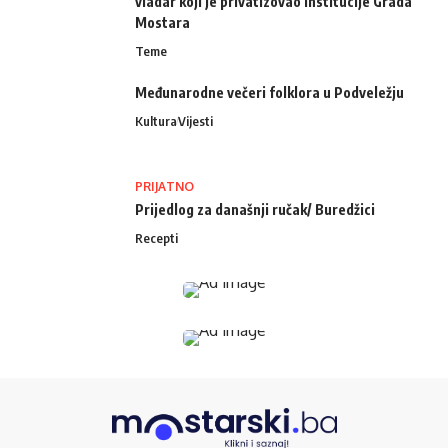
vladar koji je privatizovao institucije Grada
Mostara
Teme
Međunarodne večeri folklora u Podveležju
Kultura
Vijesti
PRIJATNO
Prijedlog za današnji ručak/ Buredžici
Recepti