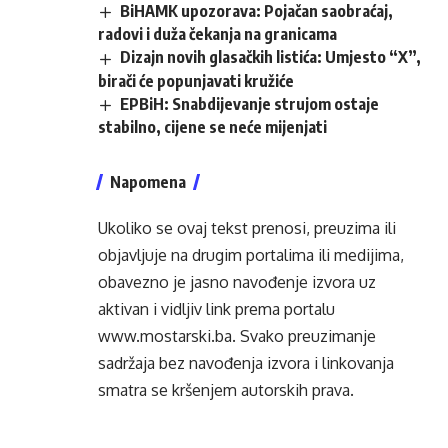
BiHAMK upozorava: Pojačan saobraćaj,
radovi i duža čekanja na granicama
Dizajn novih glasačkih listića: Umjesto “X”,
birači će popunjavati kružiće
EPBiH: Snabdijevanje strujom ostaje
stabilno, cijene se neće mijenjati
Napomena
Ukoliko se ovaj tekst prenosi, preuzima ili
objavljuje na drugim portalima ili medijima,
obavezno je jasno navođenje izvora uz
aktivan i vidljiv link prema portalu
www.mostarski.ba
. Svako preuzimanje
sadržaja bez navođenja izvora i linkovanja
smatra se kršenjem autorskih prava.