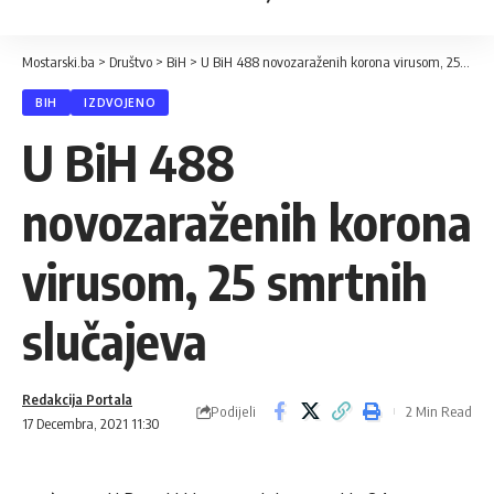
Mostarski.ba
>
Društvo
>
BiH
>
U BiH 488 novozaraženih korona virusom, 25 smrtnih slučajeva
BIH
IZDVOJENO
U BiH 488
novozaraženih korona
virusom, 25 smrtnih
slučajeva
Redakcija Portala
Podijeli
2 Min Read
17 Decembra, 2021 11:30