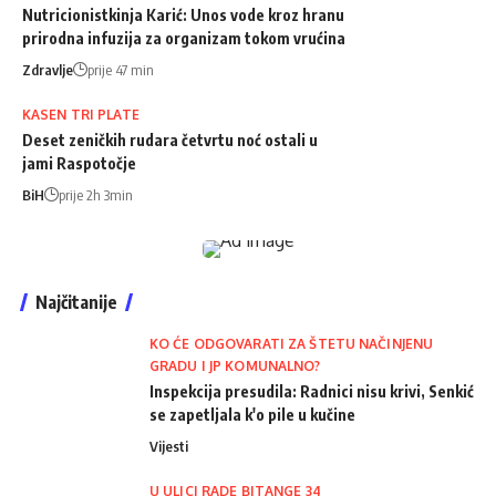
Nutricionistkinja Karić: Unos vode kroz hranu
prirodna infuzija za organizam tokom vrućina
Zdravlje
prije 47 min
KASEN TRI PLATE
Deset zeničkih rudara četvrtu noć ostali u
jami Raspotočje
BiH
prije 2h 3min
Najčitanije
KO ĆE ODGOVARATI ZA ŠTETU NAČINJENU
GRADU I JP KOMUNALNO?
Inspekcija presudila: Radnici nisu krivi, Senkić
se zapetljala k'o pile u kučine
Vijesti
U ULICI RADE BITANGE 34