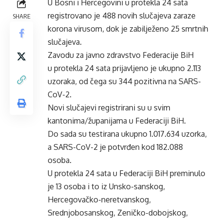
U Bosni i Hercegovini u protekla 24 sata
registrovano je 488 novih slučajeva zaraze
SHARE
korona virusom, dok je zabilježeno 25 smrtnih
slučajeva.
Zavodu za javno zdravstvo Federacije BiH
u protekla 24 sata prijavljeno je ukupno 2.113
uzoraka, od čega su 344 pozitivna na SARS-
CoV-2.
Novi slučajevi registrirani su u svim
kantonima/županijama u Federaciji BiH.
Do sada su testirana ukupno 1.017.634 uzorka,
a SARS-CoV-2 je potvrđen kod 182.088
osoba.
U protekla 24 sata u Federaciji BiH preminulo
je 13 osoba i to iz Unsko-sanskog,
Hercegovačko-neretvanskog,
Srednjobosanskog, Zeničko-dobojskog,