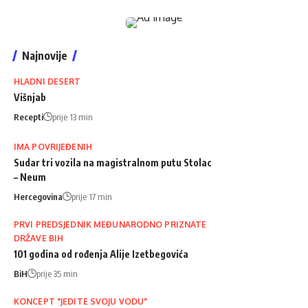
Najnovije
HLADNI DESERT
Višnjab
Recepti
prije 13 min
IMA POVRIJEĐENIH
Sudar tri vozila na magistralnom putu Stolac
– Neum
Hercegovina
prije 17 min
PRVI PREDSJEDNIK MEĐUNARODNO PRIZNATE
DRŽAVE BIH
101 godina od rođenja Alije Izetbegovića
BiH
prije 35 min
KONCEPT "JEDITE SVOJU VODU"