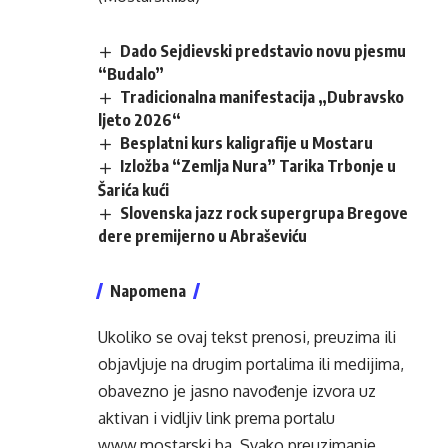
Dado Sejdievski predstavio novu pjesmu
“Budalo”
Tradicionalna manifestacija „Dubravsko
ljeto 2026“
Besplatni kurs kaligrafije u Mostaru
Izložba “Zemlja Nura” Tarika Trbonje u
Šarića kući
Slovenska jazz rock supergrupa Bregove
dere premijerno u Abraševiću
Napomena
Ukoliko se ovaj tekst prenosi, preuzima ili
objavljuje na drugim portalima ili medijima,
obavezno je jasno navođenje izvora uz
aktivan i vidljiv link prema portalu
www.mostarski.ba
. Svako preuzimanje