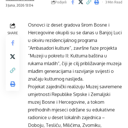
Podijeli
3 Min Read
3 Juna, 2026 13:04
Osnovci iz deset gradova širom Bosne i
Hercegovine okupili su se danas u Banjoj Luci
SHARE
u okviru rezidencijalnog programa
“Ambasadori kulture“, završne faze projekta
“Muzeji u pokretu II: Kulturna baština u
rukama mladih“, čiji je cilj približavanje muzeja
mlađim generacijama i razvijanje svijesti o
značaju kulturnog nasljeđa.
Projekat zajednički realizuju Muzej savremene
umjetnosti Republike Srpske i Zemaljski
muzej Bosne i Hercegovine, a tokom
prethodnih mjeseci održane su edukativne
radionice u deset lokalnih zajednica –
Doboju, Tesliću, Milićima, Zvorniku,