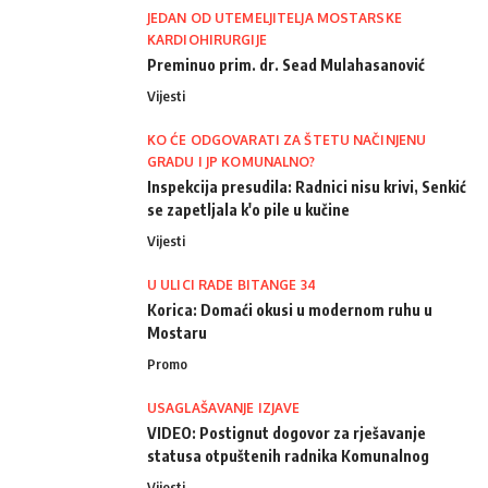
JEDAN OD UTEMELJITELJA MOSTARSKE
KARDIOHIRURGIJE
Preminuo prim. dr. Sead Mulahasanović
Vijesti
KO ĆE ODGOVARATI ZA ŠTETU NAČINJENU
GRADU I JP KOMUNALNO?
Inspekcija presudila: Radnici nisu krivi, Senkić
se zapetljala k'o pile u kučine
Vijesti
U ULICI RADE BITANGE 34
Korica: Domaći okusi u modernom ruhu u
Mostaru
Promo
USAGLAŠAVANJE IZJAVE
VIDEO: Postignut dogovor za rješavanje
statusa otpuštenih radnika Komunalnog
Vijesti