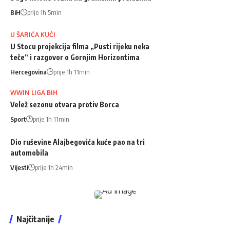
BiH
prije 1h 5min
U ŠARIĆA KUĆI
U Stocu projekcija filma „Pusti rijeku neka
teče“ i razgovor o Gornjim Horizontima
Hercegovina
prije 1h 11min
WWIN LIGA BIH
Velež sezonu otvara protiv Borca
Sport
prije 1h 11min
Dio ruševine Alajbegovića kuće pao na tri
automobila
Vijesti
prije 1h 24min
Najčitanije