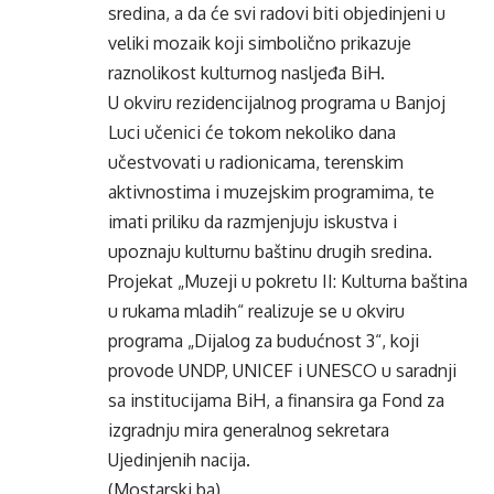
sredina, a da će svi radovi biti objedinjeni u
veliki mozaik koji simbolično prikazuje
raznolikost kulturnog nasljeđa BiH.
U okviru rezidencijalnog programa u Banjoj
Luci učenici će tokom nekoliko dana
učestvovati u radionicama, terenskim
aktivnostima i muzejskim programima, te
imati priliku da razmjenjuju iskustva i
upoznaju kulturnu baštinu drugih sredina.
Projekat „Muzeji u pokretu II: Kulturna baština
u rukama mladih“ realizuje se u okviru
programa „Dijalog za budućnost 3“, koji
provode UNDP, UNICEF i UNESCO u saradnji
sa institucijama BiH, a finansira ga Fond za
izgradnju mira generalnog sekretara
Ujedinjenih nacija.
(Mostarski.ba)