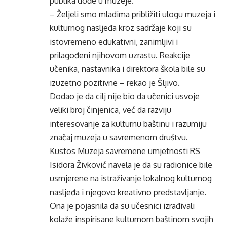
publika dođe u muzeje.
– Željeli smo mladima približiti ulogu muzeja i
kulturnog nasljeđa kroz sadržaje koji su
istovremeno edukativni, zanimljivi i
prilagođeni njihovom uzrastu. Reakcije
učenika, nastavnika i direktora škola bile su
izuzetno pozitivne – rekao je Šljivo.
Dodao je da cilj nije bio da učenici usvoje
veliki broj činjenica, već da razviju
interesovanje za kulturnu baštinu i razumiju
značaj muzeja u savremenom društvu.
Kustos Muzeja savremene umjetnosti RS
Isidora Živković navela je da su radionice bile
usmjerene na istraživanje lokalnog kulturnog
nasljeđa i njegovo kreativno predstavljanje.
Ona je pojasnila da su učesnici izrađivali
kolaže inspirisane kulturnom baštinom svojih