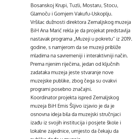
Bosanskoj Krupi, Tuzli, Mostaru, Stocu,
Glamoču i Gornjem Vakufu-Uskoplju.
Vršilac dužnosti direktora Zemaljskog muzeja
BiH Ana Marić rekla je da projekat predstavlja
nastavak programa „Muzeji u pokretu“ iz 2019.
godine, s namjerom da se muzeji približe
mladima na savremeniji i interaktivniji način.
Prema njenim riječima, jedan od ključnih
zadataka muzeja jeste stvaranje nove
muzejske publike, zbog čega su ovakvi
programi posebno značajni.
Koordinator projekta ispred Zemaljskog
muzeja BiH Ernis Šljivo izjavio je da je
osnovna ideja bila da muzejski stručnjaci
izađu iz svojih institucija i posjete škole i
lokalne zajednice, umjesto da čekaju da