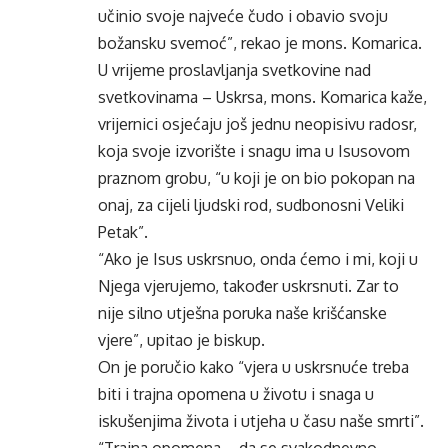
učinio svoje najveće čudo i obavio svoju
božansku svemoć”, rekao je mons. Komarica.
U vrijeme proslavljanja svetkovine nad
svetkovinama – Uskrsa, mons. Komarica kaže,
vrijernici osjećaju još jednu neopisivu radosr,
koja svoje izvorište i snagu ima u Isusovom
praznom grobu, “u koji je on bio pokopan na
onaj, za cijeli ljudski rod, sudbonosni Veliki
Petak”.
“Ako je Isus uskrsnuo, onda ćemo i mi, koji u
Njega vjerujemo, također uskrsnuti. Zar to
nije silno utješna poruka naše krišćanske
vjere”, upitao je biskup.
On je poručio kako “vjera u uskrsnuće treba
biti i trajna opomena u životu i snaga u
iskušenjima života i utjeha u času naše smrti”.