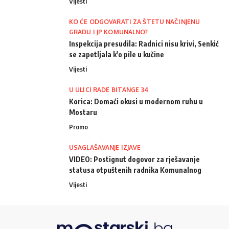
Vijesti
KO ĆE ODGOVARATI ZA ŠTETU NAČINJENU
GRADU I JP KOMUNALNO?
Inspekcija presudila: Radnici nisu krivi, Senkić
se zapetljala k'o pile u kučine
Vijesti
U ULICI RADE BITANGE 34
Korica: Domaći okusi u modernom ruhu u
Mostaru
Promo
USAGLAŠAVANJE IZJAVE
VIDEO: Postignut dogovor za rješavanje
statusa otpuštenih radnika Komunalnog
Vijesti