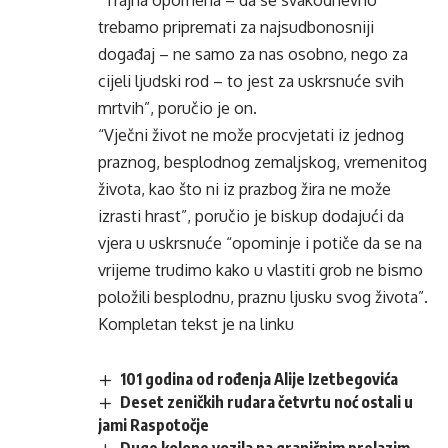
“Trajna opomena – da se svakodnevno
trebamo pripremati za najsudbonosniji
događaj – ne samo za nas osobno, nego za
cijeli ljudski rod – to jest za uskrsnuće svih
mrtvih”, poručio je on.
“Vječni život ne može procvjetati iz jednog
praznog, besplodnog zemaljskog, vremenitog
života, kao što ni iz prazbog žira ne može
izrasti hrast”, poručio je biskup dodajući da
vjera u uskrsnuće “opominje i potiče da se na
vrijeme trudimo kako u vlastiti grob ne bismo
položili besplodnu, praznu ljusku svog života”.
Kompletan tekst je na
linku
101 godina od rođenja Alije Izetbegovića
Deset zeničkih rudara četvrtu noć ostali u
jami Raspotočje