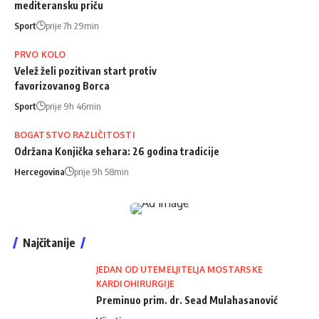
mediteransku priču
Sport
prije 7h 29min
PRVO KOLO
Velež želi pozitivan start protiv
favorizovanog Borca
Sport
prije 9h 46min
BOGATSTVO RAZLIČITOSTI
Održana Konjička sehara: 26 godina tradicije
Hercegovina
prije 9h 58min
Najčitanije
JEDAN OD UTEMELJITELJA MOSTARSKE
KARDIOHIRURGIJE
Preminuo prim. dr. Sead Mulahasanović