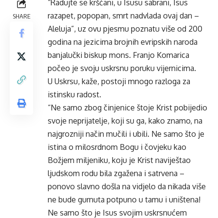
“Radujte se kršćani, u Isusu sabrani, Isus
razapet, popopan, smrt nadvlada ovaj dan –
SHARE
Aleluja”, uz ovu pjesmu poznatu više od 200
godina na jezicima brojnih evripskih naroda
banjalučki biskup mons. Franjo Komarica
počeo je svoju uskrsnu poruku vijernicima.
U Uskrsu, kaže, postoji mnogo razloga za
istinsku radost.
“Ne samo zbog činjenice štoje Krist pobijedio
svoje neprijatelje, koji su ga, kako znamo, na
najgrozniji način mučili i ubili. Ne samo što je
istina o milosrdnom Bogu i čovjeku kao
Božjem miljeniku, koju je Krist naviještao
ljudskom rodu bila zgažena i satrvena –
ponovo slavno došla na vidjelo da nikada više
ne bude gurnuta potpuno u tamu i uništena!
Ne samo što je Isus svojim uskrsnućem