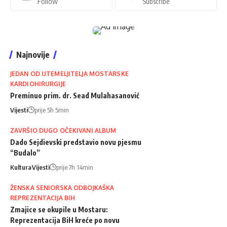
Follow
Subscribe
Najnovije
JEDAN OD UTEMELJITELJA MOSTARSKE
KARDIOHIRURGIJE
Preminuo prim. dr. Sead Mulahasanović
Vijesti
prije 5h 5min
ZAVRŠIO DUGO OČEKIVANI ALBUM
Dado Sejdievski predstavio novu pjesmu
“Budalo”
Kultura
Vijesti
prije 7h 14min
ŽENSKA SENIORSKA ODBOJKAŠKA
REPREZENTACIJA BIH
Zmajice se okupile u Mostaru:
Reprezentacija BiH kreće po novu