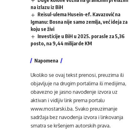
Duge kolone vozila na graničnim prelazim
na izlazu iz BiH
Reisul-ulema Husein-ef. Kavazović na
Igmanu: Bosna nije samo zemlja, već ideja za
koju se živi
Investicije u BiH u 2025. porasle za 5,36
posto, na 9,44 milijarde KM
Napomena
Ukoliko se ovaj tekst prenosi, preuzima ili
objavljuje na drugim portalima ili medijima,
obavezno je jasno navođenje izvora uz
aktivan i vidljiv link prema portalu
www.mostarski.ba
. Svako preuzimanje
sadržaja bez navođenja izvora i linkovanja
smatra se kršenjem autorskih prava.