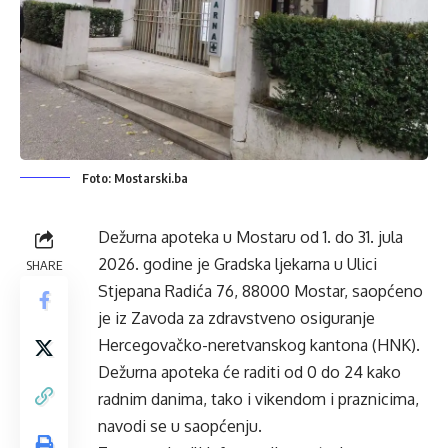
Foto: Mostarski.ba
Dežurna apoteka u Mostaru od 1. do 31. jula
2026. godine je Gradska ljekarna u Ulici
SHARE
Stjepana Radića 76, 88000 Mostar, saopćeno
je iz Zavoda za zdravstveno osiguranje
Hercegovačko-neretvanskog kantona (HNK).
Dežurna apoteka će raditi od 0 do 24 kako
radnim danima, tako i vikendom i praznicima,
navodi se u saopćenju.