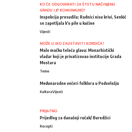
KO ĆE ODGOVARATI ZA ŠTETU NAČINJENU
GRADU I JP KOMUNALNO?
Inspekcija presudila: Radnici nisu krivi, Senkić
se zapetljala k'o pile u kučine
Vijesti
MOŽE LI IKO ZAUSTAVITI KORDIĆA?
Malo mačku teleća glava: Monarhistički
vladar koji je privatizovao institucije Grada
Mostara
Teme
Međunarodne večeri folklora u Podveležju
Kultura
Vijesti
PRIJATNO
Prijedlog za današnji ručak/ Buredžici
Recepti