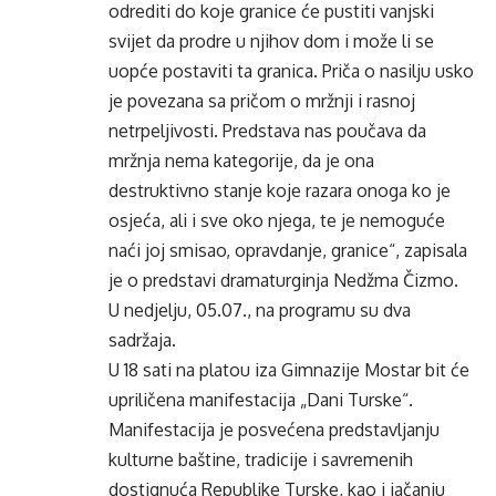
odrediti do koje granice će pustiti vanjski
svijet da prodre u njihov dom i može li se
uopće postaviti ta granica. Priča o nasilju usko
je povezana sa pričom o mržnji i rasnoj
netrpeljivosti. Predstava nas poučava da
mržnja nema kategorije, da je ona
destruktivno stanje koje razara onoga ko je
osjeća, ali i sve oko njega, te je nemoguće
naći joj smisao, opravdanje, granice“, zapisala
je o predstavi dramaturginja Nedžma Čizmo.
U nedjelju, 05.07., na programu su dva
sadržaja.
U 18 sati na platou iza Gimnazije Mostar bit će
upriličena manifestacija „Dani Turske“.
Manifestacija je posvećena predstavljanju
kulturne baštine, tradicije i savremenih
dostignuća Republike Turske, kao i jačanju