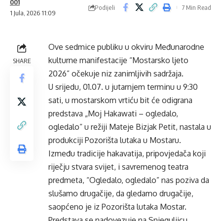
001
Podijeli
7 Min Read
1 Jula, 2026 11:09
Ove sedmice publiku u okviru Međunarodne
kulturne manifestacije “Mostarsko ljeto
SHARE
2026” očekuje niz zanimljivih sadržaja.
U srijedu, 01.07. u jutarnjem terminu u 9:30
sati, u mostarskom vrtiću bit će odigrana
predstava „Moj Hakawati – ogledalo,
ogledalo“ u režiji Mateje Bizjak Petit, nastala u
produkciji Pozorišta lutaka u Mostaru.
Između tradicije hakavatija, pripovjedača koji
riječju stvara svijet, i savremenog teatra
predmeta, “Ogledalo, ogledalo” nas poziva da
slušamo drugačije, da gledamo drugačije,
saopćeno je iz Pozorišta lutaka Mostar.
Predstava se nadovezuje na Snjeguljicu