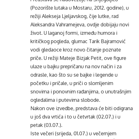
(Pozorište lutaka u Mostaru, 2012. godine), u
režiji Alekseja Ljeljavskog, čije lutke, rad
Aleksandra Vahramejeva, ovdje dobijaju novi
život. U laganoj formi, između humora i
kritičkog pogleda, glumac Tarik Bajramović
vodi gledaoce kroz novo čitanje poznate
priče. U režiji Mateje Bizjak Petit, ove figure
ulaze u bajku prepričanu na nov način i za
odrasle, kao što su se bajke i legende u
početku i pričale, u priči o slomljenim
snovima i ponovnim rađanjima, o unutrašnjim
ogledalima i putevima slobode.
Nakon ove izvedbe, predstava će biti odigrana
u još dva vrtića i to u četvrtak (02.07.) i u
petak (03.07.).
Iste večeri (srijeda, 01.07.) u večernjem