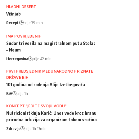
HLADNI DESERT
Višnjab
Recepti
prije 39 min
IMA POVRIJEĐENIH
Sudar tri vozila na magistralnom putu Stolac
– Neum
Hercegovina
prije 42 min
PRVI PREDSJEDNIK MEĐUNARODNO PRIZNATE
DRŽAVE BIH
101 godina od rođenja Alije Izetbegovića
BiH
prije 1h
KONCEPT "JEDITE SVOJU VODU"
Nutricionistkinja Karić: Unos vode kroz hranu
prirodna infuzija za organizam tokom vrućina
Zdravlje
prije 1h 13min