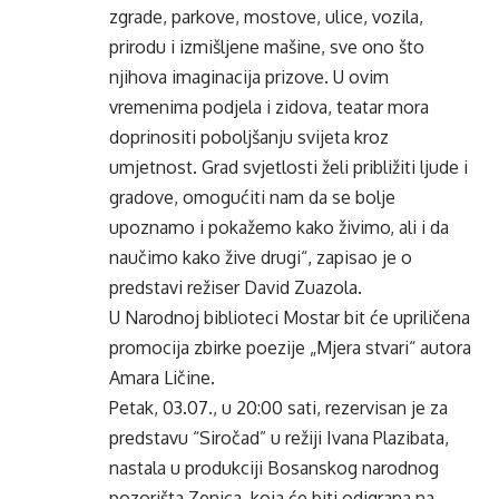
zgrade, parkove, mostove, ulice, vozila,
prirodu i izmišljene mašine, sve ono što
njihova imaginacija prizove. U ovim
vremenima podjela i zidova, teatar mora
doprinositi poboljšanju svijeta kroz
umjetnost. Grad svjetlosti želi približiti ljude i
gradove, omogućiti nam da se bolje
upoznamo i pokažemo kako živimo, ali i da
naučimo kako žive drugi“, zapisao je o
predstavi režiser David Zuazola.
U Narodnoj biblioteci Mostar bit će upriličena
promocija zbirke poezije „Mjera stvari“ autora
Amara Ličine.
Petak, 03.07., u 20:00 sati, rezervisan je za
predstavu “Siročad” u režiji Ivana Plazibata,
nastala u produkciji Bosanskog narodnog
pozorišta Zenica, koja će biti odigrana na