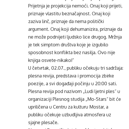
Prijetnja je projekcija nemoći. Onaj koji prijeti,
priznaje vlastitu beznačajnost. Onaj koji
zaziva linč, priznaje da nema politički
argument. Onaj koji dehumanizira, priznaje da
ne može podnijeti ljudsko lice drugog. Mržnja
je tek simptom društva koje je izgubilo
sposobnost konflikta bez nasilja. Ovo nije
knjiga osvete-nikako!”
U četvrtak, 02.07., publiku očekuju tri sadržaja:
plesna revija, predstava i promocija zbirke
poezije, a svi događaji počinju u 20:00 sati.
Plesna revija pod nazivom „Ludi ljetni ples“ u
organizaciji Plesnog studija „Mo-Stars“ bit će
upriličena u Centru za kulturu Mostar, a
publiku očekuje uzbudljiva atmosfera uz
sjajne plesače.