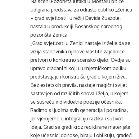
Na sceni Pozorišta lutaka u Mostaru bit će
odigrana predstava za odraslu publiku „Zenica
– grad svjetlosti“ u režiji Davida Zuazole,
nastala u produkciji Bosanskog narodnog
pozorišta Zenica.
„Grad svjetlosti u Zenici nastaje iz želje da se
vizija stanovnika njihove vlastite zajednice
pretvori u konkretno scensko djelo. Ovdje su
upravo građani ti koji u umjetničkom obliku
predstavljaju i konstruišu grad u kojem žive.
Bez estetskih pravila, nastaje magični svijet
sastavljen od različitih snova i želja, u kojem
se susreću individualne poezije učesnika.
Radimo s ljudima svih generacija i pozadina,
jer vjerujemo u integraciju razlika i suživot
ideja. Grad se gradi kroz reciklirane materijale
koje učesnici donose, biraju i oblikuju, gradeći