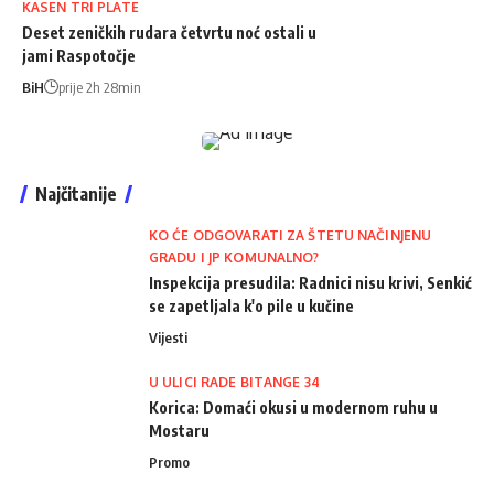
KASEN TRI PLATE
Deset zeničkih rudara četvrtu noć ostali u
jami Raspotočje
BiH
prije 2h 28min
Najčitanije
KO ĆE ODGOVARATI ZA ŠTETU NAČINJENU
GRADU I JP KOMUNALNO?
Inspekcija presudila: Radnici nisu krivi, Senkić
se zapetljala k'o pile u kučine
Vijesti
U ULICI RADE BITANGE 34
Korica: Domaći okusi u modernom ruhu u
Mostaru
Promo