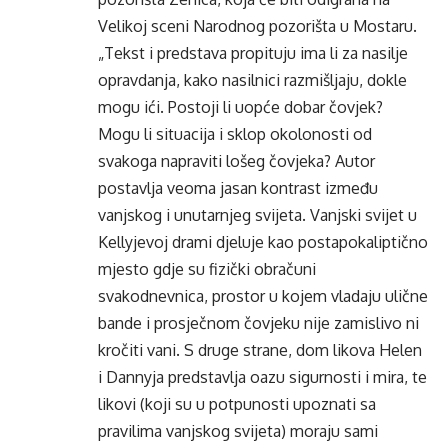
Velikoj sceni Narodnog pozorišta u Mostaru.
„Tekst i predstava propituju ima li za nasilje
opravdanja, kako nasilnici razmišljaju, dokle
mogu ići. Postoji li uopće dobar čovjek?
Mogu li situacija i sklop okolonosti od
svakoga napraviti lošeg čovjeka? Autor
postavlja veoma jasan kontrast između
vanjskog i unutarnjeg svijeta. Vanjski svijet u
Kellyjevoj drami djeluje kao postapokaliptično
mjesto gdje su fizički obračuni
svakodnevnica, prostor u kojem vladaju ulične
bande i prosječnom čovjeku nije zamislivo ni
kročiti vani. S druge strane, dom likova Helen
i Dannyja predstavlja oazu sigurnosti i mira, te
likovi (koji su u potpunosti upoznati sa
pravilima vanjskog svijeta) moraju sami