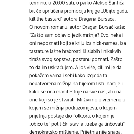
terminu, u 20:00 sati, u parku Alekse Šantića,
bit će upriličena promocija knjige „Ubijte gada,
kill the bastard“ autora Dragana Bursaća.
O novom romanu, autor Dragan Bursać kaže:
“Zašto sam objavio jezik mržnje? Evo, neka i
oni nepoznati koji se kriju iza nick-namea, iza
tastature lažne hrabrosti ili slabih i nikakvih
tiraža svog sopstva, postanu poznati. Zašto
to da im uskraćujem. A još više, cilj mi je da
pokažem vama i sebi kako izgleda ta
nepatvorena mržnja na bijelom listu hartije i
kako se ona manifestuje na sve nas, ali i na
one koji su je stvarali. Mi živimo u vremenu u
kojem se mržnja podrazumijeva, u kojem
prijetnja postaje dio folklora, u kojem je
„ubiću te“ politički stav, a „treba ga linčovati“
demokratsko mišljenje. Prijetnja nije snaga.