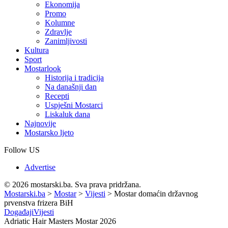
Ekonomija
Promo
Kolumne
Zdravlje
Zanimljivosti
Kultura
Sport
Mostarlook
Historija i tradicija
Na današnji dan
Recepti
Uspješni Mostarci
Liskaluk dana
Najnovije
Mostarsko ljeto
Follow US
Advertise
© 2026 mostarski.ba. Sva prava pridržana.
Mostarski.ba
>
Mostar
>
Vijesti
>
Mostar domaćin državnog
prvenstva frizera BiH
Događaji
Vijesti
Adriatic Hair Masters Mostar 2026