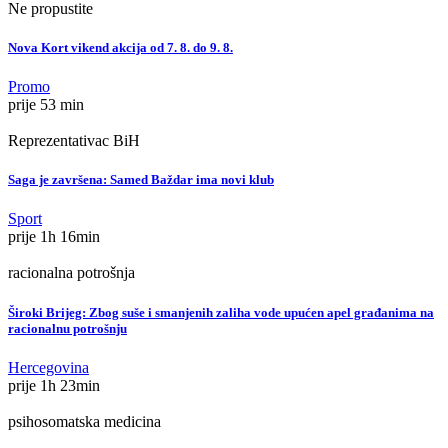
Ne propustite
Nova Kort vikend akcija od 7. 8. do 9. 8.
Promo
prije 53 min
Reprezentativac BiH
Saga je završena: Samed Baždar ima novi klub
Sport
prije 1h 16min
racionalna potrošnja
Široki Brijeg: Zbog suše i smanjenih zaliha vode upućen apel građanima na
racionalnu potrošnju
Hercegovina
prije 1h 23min
psihosomatska medicina