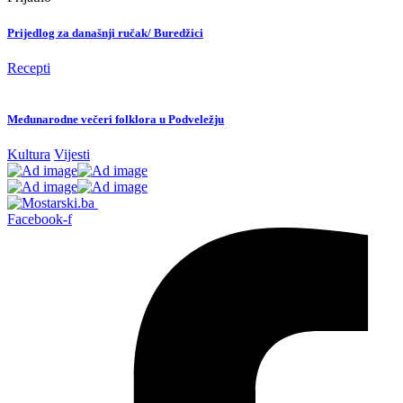
Prijedlog za današnji ručak/ Buredžici
Recepti
Međunarodne večeri folklora u Podveležju
Kultura
Vijesti
Facebook-f