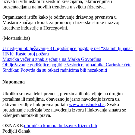
uživati u vrhunskim frizerskim kreacijama, takmičenjima i
prezentacijama najnovijih trendova u svijetu frizerstva.
Organizatori ističu kako je održavanje državnog prvenstva u
Mostaru značajan korak za promociju frizerske struke i razvoj
kreativne industrije u Hercegovini.
(Mostarski.ba)
U nedjelju obilježavanje 31. godišnjice pogibije pet “Zlatnih ljiljana”
HNK: Raste broj požara
Muzička večer u znak sjećanja na Marka Govorčina
Obilježavanje godišnjice pogibije šestorice pripadnika Carinske čete
Sindikat: Potvrda da su otkazi radnicima bili nezakoniti
Napomena
Ukoliko se ovaj tekst prenosi, preuzima ili objavljuje na drugim
portalima ili medijima, obavezno je jasno navođenje izvora uz
aktivan i vidljiv link prema portalu
www.mostarski.ba
. Svako
preuzimanje sadržaja bez navođenja izvora i linkovanja smatra se
kršenjem autorskih prava.
OZNAKE:
obrtnička komora hnk
savez frizera bih
Podijeli članak