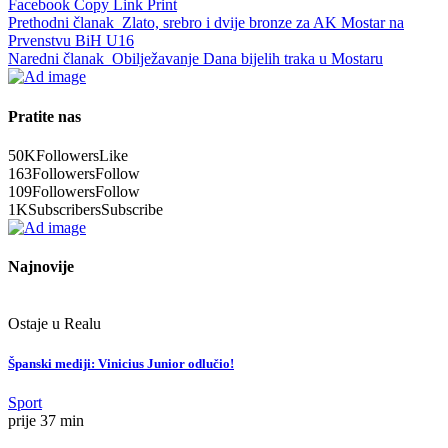
Facebook
Copy Link
Print
Prethodni članak
Zlato, srebro i dvije bronze za AK Mostar na
Prvenstvu BiH U16
Naredni članak
Obilježavanje Dana bijelih traka u Mostaru
Pratite nas
50K
Followers
Like
163
Followers
Follow
109
Followers
Follow
1K
Subscribers
Subscribe
Najnovije
Ostaje u Realu
Španski mediji: Vinicius Junior odlučio!
Sport
prije 37 min