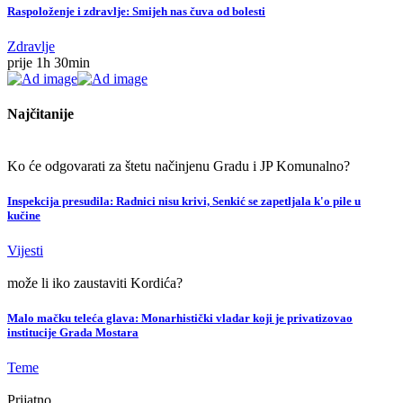
Raspoloženje i zdravlje: Smijeh nas čuva od bolesti
Zdravlje
prije 1h 30min
Najčitanije
Ko će odgovarati za štetu načinjenu Gradu i JP Komunalno?
Inspekcija presudila: Radnici nisu krivi, Senkić se zapetljala k'o pile u
kučine
Vijesti
može li iko zaustaviti Kordića?
Malo mačku teleća glava: Monarhistički vladar koji je privatizovao
institucije Grada Mostara
Teme
Prijatno