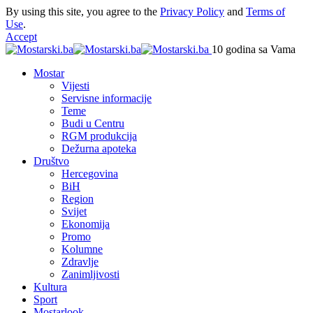
By using this site, you agree to the
Privacy Policy
and
Terms of
Use
.
Accept
10 godina sa Vama
Mostar
Vijesti
Servisne informacije
Teme
Budi u Centru
RGM produkcija
Dežurna apoteka
Društvo
Hercegovina
BiH
Region
Svijet
Ekonomija
Promo
Kolumne
Zdravlje
Zanimljivosti
Kultura
Sport
Mostarlook