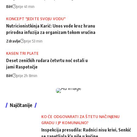
BiH
prije 41 min
KONCEPT "JEDITE SVOJU VODU"
Nutricionistkinja Karić: Unos vode kroz hranu
prirodna infuzija za organizam tokom vrućina
Zdravlje
prije 53 min
KASEN TRI PLATE
Deset zeničkih rudara četvrtu noć ostali u
jami Raspotočje
BiH
prije 2h 8min
Najčitanije
KO ĆE ODGOVARATI ZA ŠTETU NAČINJENU
GRADU I JP KOMUNALNO?
Inspekcija presudila: Radnici nisu krivi, Senkić
se zapetljala k'o pile u kučine