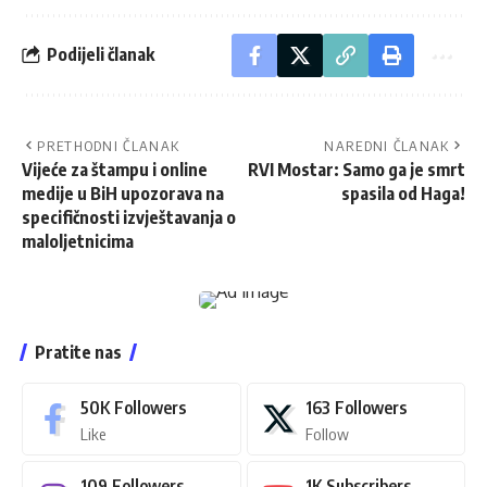
Podijeli članak
PRETHODNI ČLANAK
NAREDNI ČLANAK
Vijeće za štampu i online
RVI Mostar: Samo ga je smrt
medije u BiH upozorava na
spasila od Haga!
specifičnosti izvještavanja o
maloljetnicima
Pratite nas
50K
Followers
163
Followers
Like
Follow
109
Followers
1K
Subscribers