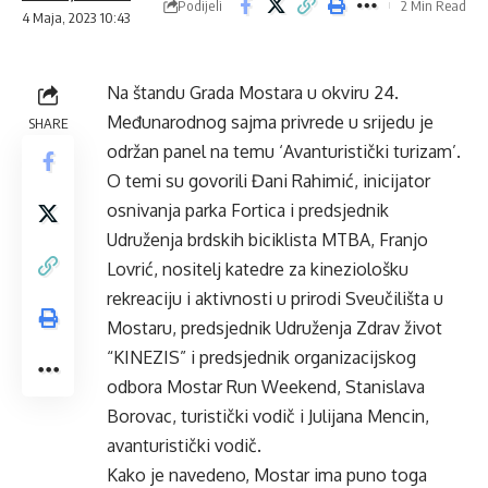
Podijeli
2 Min Read
4 Maja, 2023 10:43
Na štandu Grada Mostara u okviru 24.
Međunarodnog sajma privrede u srijedu je
SHARE
održan panel na temu ‘Avanturistički turizam’.
O temi su govorili Đani Rahimić, inicijator
osnivanja parka Fortica i predsjednik
Udruženja brdskih biciklista MTBA, Franjo
Lovrić, nositelj katedre za kineziološku
rekreaciju i aktivnosti u prirodi Sveučilišta u
Mostaru, predsjednik Udruženja Zdrav život
“KINEZIS” i predsjednik organizacijskog
odbora Mostar Run Weekend, Stanislava
Borovac, turistički vodič i Julijana Mencin,
avanturistički vodič.
Kako je navedeno, Mostar ima puno toga