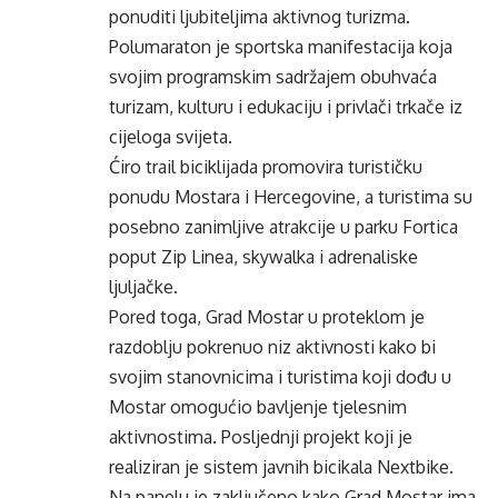
ponuditi ljubiteljima aktivnog turizma.
Polumaraton je sportska manifestacija koja
svojim programskim sadržajem obuhvaća
turizam, kulturu i edukaciju i privlači trkače iz
cijeloga svijeta.
Ćiro trail biciklijada promovira turističku
ponudu Mostara i Hercegovine, a turistima su
posebno zanimljive atrakcije u parku Fortica
poput Zip Linea, skywalka i adrenaliske
ljuljačke.
Pored toga, Grad Mostar u proteklom je
razdoblju pokrenuo niz aktivnosti kako bi
svojim stanovnicima i turistima koji dođu u
Mostar omogućio bavljenje tjelesnim
aktivnostima. Posljednji projekt koji je
realiziran je sistem javnih bicikala Nextbike.
Na panelu je zaključeno kako Grad Mostar ima