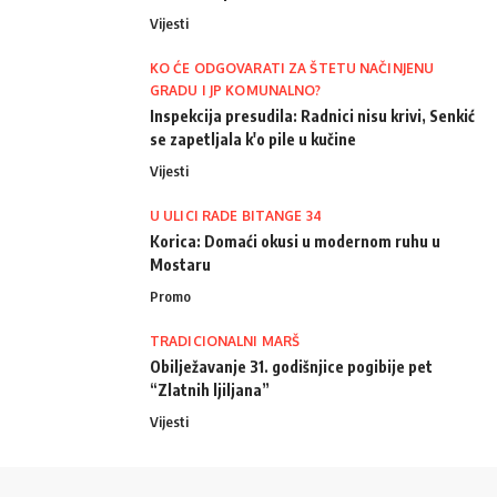
Vijesti
KO ĆE ODGOVARATI ZA ŠTETU NAČINJENU
GRADU I JP KOMUNALNO?
Inspekcija presudila: Radnici nisu krivi, Senkić
se zapetljala k'o pile u kučine
Vijesti
U ULICI RADE BITANGE 34
Korica: Domaći okusi u modernom ruhu u
Mostaru
Promo
TRADICIONALNI MARŠ
Obilježavanje 31. godišnjice pogibije pet
“Zlatnih ljiljana”
Vijesti