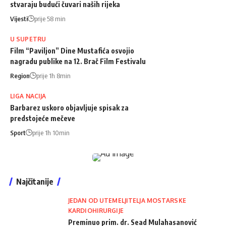
stvaraju budući čuvari naših rijeka
Vijesti
prije 58 min
U SUPETRU
Film “Paviljon” Dine Mustafića osvojio
nagradu publike na 12. Brač Film Festivalu
Region
prije 1h 8min
LIGA NACIJA
Barbarez uskoro objavljuje spisak za
predstojeće mečeve
Sport
prije 1h 10min
Najčitanije
JEDAN OD UTEMELJITELJA MOSTARSKE
KARDIOHIRURGIJE
Preminuo prim. dr. Sead Mulahasanović