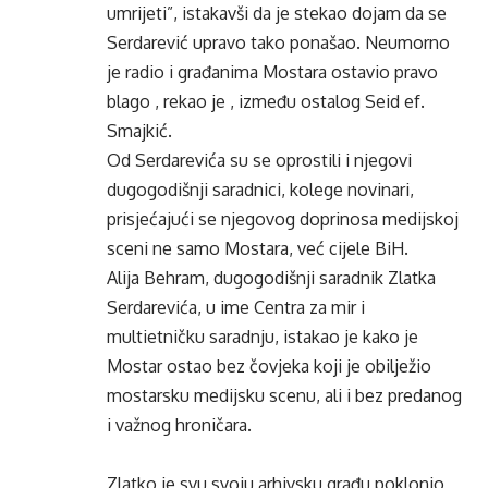
umrijeti”, istakavši da je stekao dojam da se
Serdarević upravo tako ponašao. Neumorno
je radio i građanima Mostara ostavio pravo
blago , rekao je , između ostalog Seid ef.
Smajkić.
Od Serdarevića su se oprostili i njegovi
dugogodišnji saradnici, kolege novinari,
prisjećajući se njegovog doprinosa medijskoj
sceni ne samo Mostara, već cijele BiH.
Alija Behram, dugogodišnji saradnik Zlatka
Serdarevića, u ime Centra za mir i
multietničku saradnju, istakao je kako je
Mostar ostao bez čovjeka koji je obilježio
mostarsku medijsku scenu, ali i bez predanog
i važnog hroničara.
Zlatko je svu svoju arhivsku građu poklonio