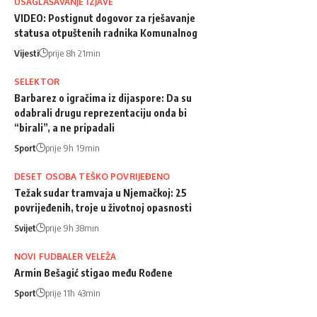
USAGLAŠAVANJE IZJAVE
VIDEO: Postignut dogovor za rješavanje
statusa otpuštenih radnika Komunalnog
Vijesti
prije 8h 21min
SELEKTOR
Barbarez o igračima iz dijaspore: Da su
odabrali drugu reprezentaciju onda bi
“birali”, a ne pripadali
Sport
prije 9h 19min
DESET OSOBA TEŠKO POVRIJEĐENO
Težak sudar tramvaja u Njemačkoj: 25
povrijeđenih, troje u životnoj opasnosti
Svijet
prije 9h 38min
NOVI FUDBALER VELEŽA
Armin Bešagić stigao među Rođene
Sport
prije 11h 43min