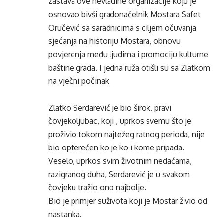
zastava ove nevladine organizacije koju je
osnovao bivši gradonačelnik Mostara Safet
Oručević sa saradnicima s ciljem očuvanja
sjećanja na historiju Mostara, obnovu
povjerenja među ljudima i promociju kulturne
baštine grada. I jedna ruža otišli su sa Zlatkom
na vječni počinak.
Zlatko Serdarević je bio širok, pravi
čovjekoljubac, koji , uprkos svemu što je
proživio tokom najtežeg ratnog perioda, nije
bio opterećen ko je ko i kome pripada.
Veselo, uprkos svim životnim nedaćama,
razigranog duha, Serdarević je u svakom
čovjeku tražio ono najbolje.
Bio je primjer suživota koji je Mostar živio od
nastanka.