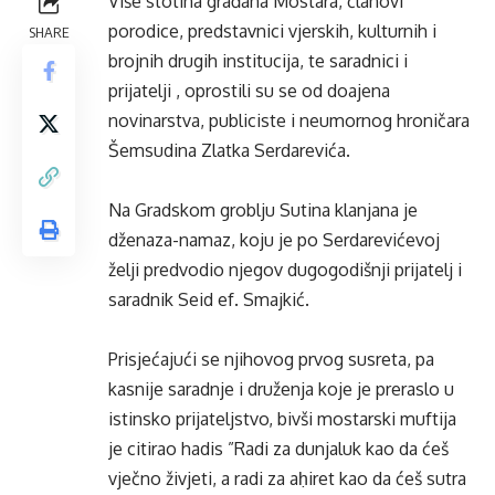
Više stotina građana Mostara, članovi
porodice, predstavnici vjerskih, kulturnih i
SHARE
brojnih drugih institucija, te saradnici i
prijatelji , oprostili su se od doajena
novinarstva, publiciste i neumornog hroničara
Šemsudina Zlatka Serdarevića.
Na Gradskom groblju Sutina klanjana je
dženaza-namaz, koju je po Serdarevićevoj
želji predvodio njegov dugogodišnji prijatelj i
saradnik Seid ef. Smajkić.
Prisjećajući se njihovog prvog susreta, pa
kasnije saradnje i druženja koje je preraslo u
istinsko prijateljstvo, bivši mostarski muftija
je citirao hadis ”Radi za dunjaluk kao da ćeš
vječno živjeti, a radi za aḥiret kao da ćeš sutra