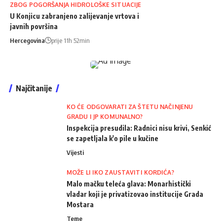
ZBOG POGORŠANJA HIDROLOŠKE SITUACIJE
U Konjicu zabranjeno zalijevanje vrtova i
javnih površina
Hercegovina
prije 11h 52min
Najčitanije
KO ĆE ODGOVARATI ZA ŠTETU NAČINJENU
GRADU I JP KOMUNALNO?
Inspekcija presudila: Radnici nisu krivi, Senkić
se zapetljala k'o pile u kučine
Vijesti
MOŽE LI IKO ZAUSTAVITI KORDIĆA?
Malo mačku teleća glava: Monarhistički
vladar koji je privatizovao institucije Grada
Mostara
Teme