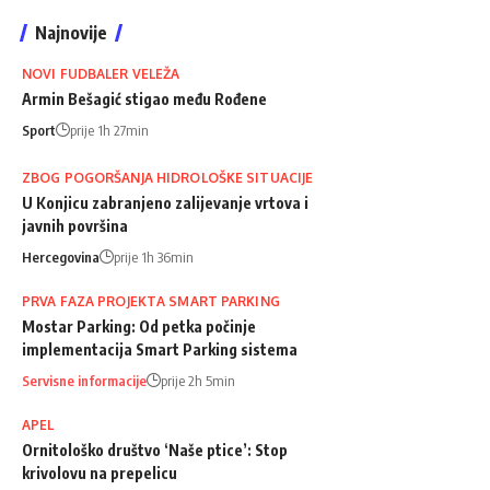
Najnovije
NOVI FUDBALER VELEŽA
Armin Bešagić stigao među Rođene
Sport
prije 1h 27min
ZBOG POGORŠANJA HIDROLOŠKE SITUACIJE
U Konjicu zabranjeno zalijevanje vrtova i
javnih površina
Hercegovina
prije 1h 36min
PRVA FAZA PROJEKTA SMART PARKING
Mostar Parking: Od petka počinje
implementacija Smart Parking sistema
Servisne informacije
prije 2h 5min
APEL
Ornitološko društvo ‘Naše ptice’: Stop
krivolovu na prepelicu