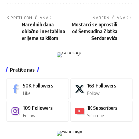
PRETHODNI ČLANAK
NAREDNI ČLANAK
Narednih dana
Mostarci se oprostili
oblačno i nestabilno
od Šemsudina Zlatka
vrijeme sa kišom
Serdarevića
Pratite nas
50K
Followers
163
Followers
Like
Follow
109
Followers
1K
Subscribers
Follow
Subscribe