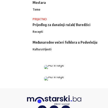
Mostara
Teme
PRIJATNO
Prijedlog za današnji ručak/ Buredžici
Recepti
Međunarodne večeri folklora u Podveležju
Kultura
Vijesti