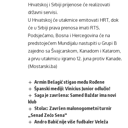
Hrvatskoj i Srbiji prijenose će realizovati
državni servisi.
U Hrvatskoj će utakmice emitovati HRT, dok
će u Srbiji prava prenosa imati RTS.
Podsjećamo, Bosna i Hercegovina će na
predstojećem Mundijalu nastupiti u Grupi B
zajedno sa Švajcarskom, Kanadom i Katarom,
a prvu utakmicu igramo 12. juna protiv Kanade.
(Mostarski.ba)
Armin Bešagić stigao među Rođene
Španski mediji: Vinicius Junior odlučio!
Saga je završena: Samed Baždar ima novi
klub
Stolac: Završen malonogometni turnir
„Senad Zećo Sena“
Andro Babić nije više fudbaler Veleža