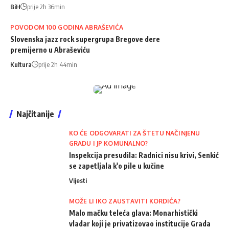
BiH
prije 2h 36min
POVODOM 100 GODINA ABRAŠEVIĆA
Slovenska jazz rock supergrupa Bregove dere
premijerno u Abraševiću
Kultura
prije 2h 44min
Najčitanije
KO ĆE ODGOVARATI ZA ŠTETU NAČINJENU
GRADU I JP KOMUNALNO?
Inspekcija presudila: Radnici nisu krivi, Senkić
se zapetljala k'o pile u kučine
Vijesti
MOŽE LI IKO ZAUSTAVITI KORDIĆA?
Malo mačku teleća glava: Monarhistički
vladar koji je privatizovao institucije Grada