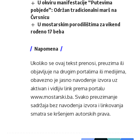
U okviru manifestacije “Putevima
pobjede”: Održan tradicionalni marš na
Čvrsnicu
U mostarskim porodilištima za vikend
rođeno 17 beba
Napomena
Ukoliko se ovaj tekst prenosi, preuzima ili
objavljuje na drugim portalima ili medijima,
obavezno je jasno navođenje izvora uz
aktivan i vidljiv link prema portalu
www.mostarski.ba
. Svako preuzimanje
sadržaja bez navođenja izvora i linkovanja
smatra se kršenjem autorskih prava.