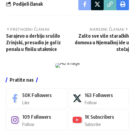
Podijeli članak
PRETHODNI ČLANAK
NAREDNI ČLANAK
Sarajevo u derbiju srušilo
Zašto sve više staračkih
Zrinjski, presudio je gol iz
domova u Njemačkoj ide u
penala u finišu utakmice
stečaj
Pratite nas
50K
Followers
163
Followers
Like
Follow
109
Followers
1K
Subscribers
Follow
Subscribe