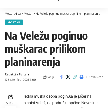
Mostarski.ba
>
Mostar
>
Na Veležu poginuo muškarac prilikom planinarenja
MOSTAR
Na Veležu poginuo
muškarac prilikom
planinarenja
Redakcija Portala
Podijeli
1 Min Read
17 Septembra, 2023 8:00
Jedna muška osoba poginula je jučer na
planini Velež, na području općine Nevesinje.
SHARE