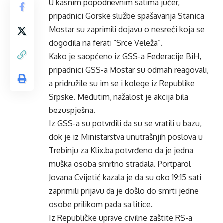
U kasnim popodnevnim satima jučer,
pripadnici Gorske službe spašavanja Stanica
Mostar su zaprimili dojavu o nesreći koja se
dogodila na ferati “Srce Veleža”.
Kako je saopćeno iz GSS-a Federacije BiH,
pripadnici GSS-a Mostar su odmah reagovali,
a pridružile su im se i kolege iz Republike
Srpske. Međutim, nažalost je akcija bila
bezuspješna.
Iz GSS-a su potvrdili da su se vratili u bazu,
dok je iz Ministarstva unutrašnjih poslova u
Trebinju za Klix.ba potvrđeno da je jedna
muška osoba smrtno stradala. Portparol
Jovana Cvijetić kazala je da su oko 19:15 sati
zaprimili prijavu da je došlo do smrti jedne
osobe prilikom pada sa litice.
Iz Republičke uprave civilne zaštite RS-a