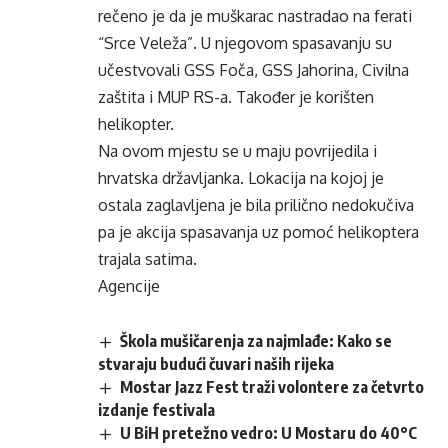
rečeno je da je muškarac nastradao na ferati
“Srce Veleža”. U njegovom spasavanju su
učestvovali GSS Foča, GSS Jahorina, Civilna
zaštita i MUP RS-a. Također je korišten
helikopter.
Na ovom mjestu se u maju povrijedila i
hrvatska državljanka. Lokacija na kojoj je
ostala zaglavljena je bila prilično nedokučiva
pa je akcija spasavanja uz pomoć helikoptera
trajala satima.
Agencije
Škola mušičarenja za najmlađe: Kako se
stvaraju budući čuvari naših rijeka
Mostar Jazz Fest traži volontere za četvrto
izdanje festivala
U BiH pretežno vedro: U Mostaru do 40°C