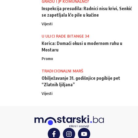
GRADU I JP KOMUNALNO?
Inspekcija presudila: Radnici nisu krivi, Senkić
se zapetljala k'o pile u kučine
Vijesti
U ULICI RADE BITANGE 34
Korica: Domaći okusi u modernom ruhu u
Mostaru
Promo
TRADICIONALNI MARŠ
Obilježavanje 31. godišnjice pogibije pet
“Zlatnih ljiljana”
Vijesti