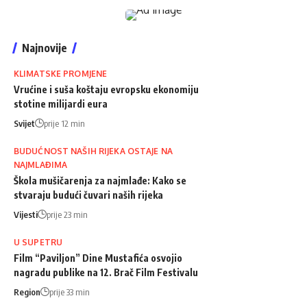
Najnovije
KLIMATSKE PROMJENE
Vrućine i suša koštaju evropsku ekonomiju
stotine milijardi eura
Svijet
prije 12 min
BUDUĆNOST NAŠIH RIJEKA OSTAJE NA
NAJMLAĐIMA
Škola mušičarenja za najmlađe: Kako se
stvaraju budući čuvari naših rijeka
Vijesti
prije 23 min
U SUPETRU
Film “Paviljon” Dine Mustafića osvojio
nagradu publike na 12. Brač Film Festivalu
Region
prije 33 min