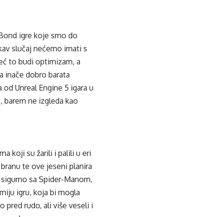
 Bond igre koje smo do
akav slučaj nećemo imati s
eć to budi optimizam, a
a inače dobro barata
 od Unreal Engine 5 igara u
, barem ne izgleda kao
oji su žarili i palili u eri
branu te ove jeseni planira
 na sigurno sa Spider-Manom,
niju igru, koja bi mogla
pred rudo, ali više veseli i