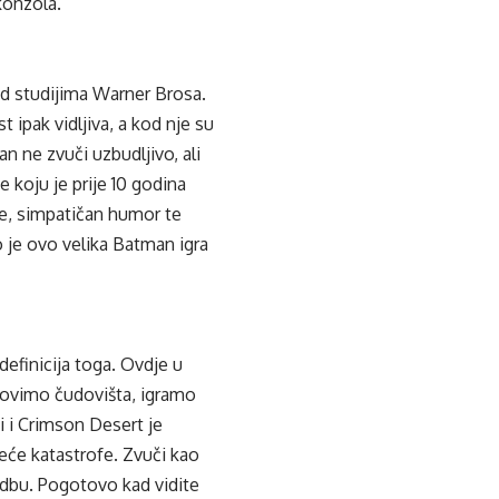
 konzola.
ad studijima Warner Brosa.
 ipak vidljiva, a kod nje su
 ne zvuči uzbudljivo, ali
e koju je prije 10 godina
e, simpatičan humor te
o je ovo velika Batman igra
 definicija toga. Ovdje u
lovimo čudovišta, igramo
i i Crimson Desert je
zeće katastrofe. Zvuči kao
edbu. Pogotovo kad vidite