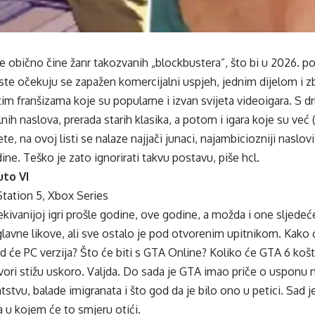
e obično čine žanr takozvanih „blockbustera”, što bi u 2026. po
iste očekuju se zapažen komercijalni uspjeh, jednim dijelom i 
im franšizama koje su popularne i izvan svijeta videoigara. S dr
nih naslova, prerada starih klasika, a potom i igara koje su već 
, na ovoj listi se nalaze najjači junaci, najambiciozniji naslovi
ine. Teško je zato ignorirati takvu postavu, piše hcl.
to VI
yStation 5, Xbox Series
čekivanijoj igri prošle godine, ove godine, a možda i one slje
glavne likove, ali sve ostalo je pod otvorenim upitnikom. Kako 
će PC verzija? Što će biti s GTA Online? Koliko će GTA 6 košta
ori stižu uskoro. Valjda. Do sada je GTA imao priče o usponu na
stvu, balade imigranata i što god da je bilo ono u petici. Sad j
a u kojem će to smjeru otići.