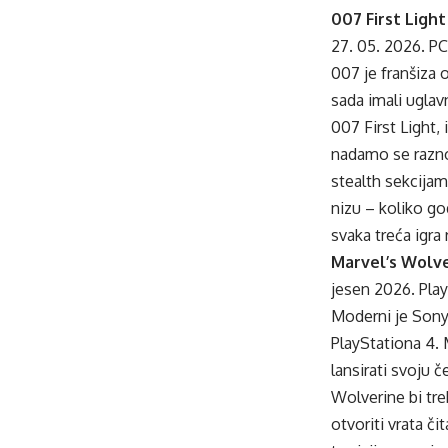
007 First Light
27. 05. 2026. PC
007 je franšiza
sada imali uglav
007 First Light,
nadamo se razno
stealth sekcijam
nizu – koliko g
svaka treća igra
Marvel’s Wolv
jesen 2026. Pla
Moderni je Sony d
PlayStationa 4. 
lansirati svoju 
Wolverine bi tre
otvoriti vrata č