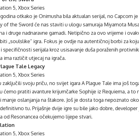
ation 5, Xbox Series
 godina otkako je Onimusha bila aktualan serijal, no Capcom je
y of the Sword će nas staviti u ulogu samuraja Miyamota Musas
a i druge nadnaravne gamadi. Netipično za ovo vrijeme i ovakvu
ti „soulslike” igra. Fokus je ovdje na autentičnoj borbi za koj
 specifičnosti serijala kroz usisavanje duša poraženih protivnik
a ima različit utjecaj na igrača.
Plague Tale Legacy
ation 5, Xbox Series
zaključili svoju priču, no svijet igara A Plague Tale ima još tog
u ćemo pratiti avanture krijumčarke Sophije iz Requiema, a to
e i manje oslanjanja na štakore. Još je dosta toga nepoznato oko
efinitivno tu. Prijašnje dvije igre su bile jako dobre, developer 
a od Resonancea očekujemo lijepe stvari.
ilation
ation 5, Xbox Series