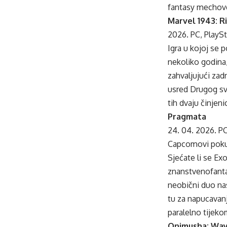
fantasy mechove
Marvel 1943: R
2026. PC, PlaySt
Igra u kojoj se p
nekoliko godina,
zahvaljujući zad
usred Drugog svj
tih dvaju činjeni
Pragmata
24. 04. 2026. PC
Capcomovi pokuša
Sjećate li se Ex
znanstvenofanta
neobični duo nas
tu za napucavanj
paralelno tijeko
Onimusha: Way