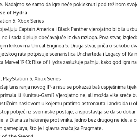
. Nadajmo se samo da igre neće pokleknuti pod težinom svoj
ise of Hydra
ation 5, Xbox Series
ojavljuju Captain America i Black Panther vjerojatno bi bila uzbudl
 no i sada djeluje obećavajuće iz dva razloga. Prva stvar, izgled
njim krikovima Unreal Enginea 5. Druga stvar, priča o sukobu dv
etskog rata potpisuje scenaristica Uncharteda i Legacy of Kai
ca Marvel 1943: Rise of Hydra zaslužuje pažnju, kako god igra na 
, PlayStation 5, Xbox Series
ji lansiranja novog IP-a nisu se pokazali baš uspješnima tije
oprimala ili Kunitsu-Gami? Vjerojatno ne, ali možda više sreće 
stičnim naslovom u kojemu pratimo astronauta i androida u obl
toji pobjeći iz svemirske postaje, a ispostavlja se da su doba
e, a Diana za hakiranje protivnika. Jedno bez drugog ne ide, a
m gameplaya, što je i glavna značajka Pragmate.
 of the Sword