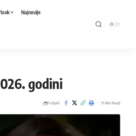
look
Najnovije
2026. godini
Podijeli
11 Min Read