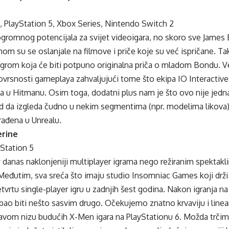
, PlayStation 5, Xbox Series, Nintendo Switch 2
 ogromnog potencijala za svijet videoigara, no skoro sve James
nom su se oslanjale na filmove i priče koje su već ispričane. T
 igrom koja će biti potpuno originalna priča o mladom Bondu. V
vrsnosti gameplaya zahvaljujući tome što ekipa IO Interactive
a u Hitmanu. Osim toga, dodatni plus nam je što ovo nije jedna
od da izgleda čudno u nekim segmentima (npr. modelima likova)
 rađena u Unrealu.
erine
yStation 5
anas naklonjeniji multiplayer igrama nego režiranim spektaklima k
Međutim, sva sreća što imaju studio Insomniac Games koji drži 
četvrtu single-player igru u zadnjih šest godina. Nakon igranja
bao biti nešto sasvim drugo. Očekujemo znatno krvaviju i linear
itavom nizu budućih X-Men igara na PlayStationu 6. Možda trčimo 