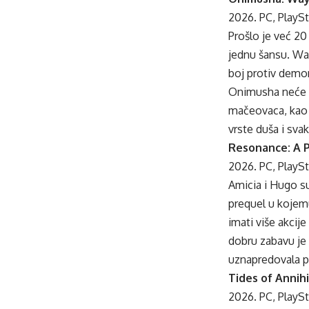
2026. PC, PlaySt
Prošlo je već 20
jednu šansu. Wa
boj protiv demon
Onimusha neće bi
mačeovaca, kao i
vrste duša i svak
Resonance: A 
2026. PC, PlaySt
Amicia i Hugo su 
prequel u kojem
imati više akcij
dobru zabavu je d
uznapredovala p
Tides of Annih
2026. PC, PlaySt