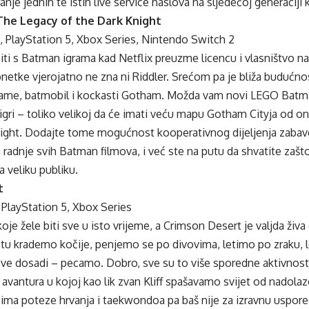
ranje jednih te istih live service naslova na sljedećoj generaciji
he Legacy of the Dark Knight
, PlayStation 5, Xbox Series, Nintendo Switch 2
iti s Batman igrama kad Netflix preuzme licencu i vlasništvo n
netke vjerojatno ne zna ni Riddler. Srećom pa je bliža budućnost
 tame, batmobil i kockasti Gotham. Možda vam novi LEGO Batman
j igri – toliko velikoj da će imati veću mapu Gotham Cityja od on
ght. Dodajte tome mogućnost kooperativnog dijeljenja zabav
 radnje svih Batman filmova, i već ste na putu da shvatite zašt
a veliku publiku.
t
, PlayStation 5, Xbox Series
oje žele biti sve u isto vrijeme, a Crimson Desert je valjda živa
tu krademo kočije, penjemo se po divovima, letimo po zraku, 
 sve dosadi – pecamo. Dobro, sve su to više sporedne aktivnost
a avantura u kojoj kao lik zvan Kliff spašavamo svijet od nadola
j ima poteze hrvanja i taekwondoa pa baš nije za izravnu uspor