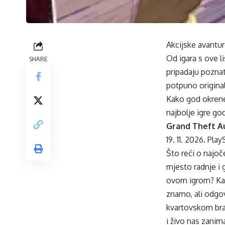
Akcijske avantur
Od igara s ove l
SHARE
pripadaju poznat
potpuno original
Kako god okrenete
najbolje igre god
Grand Theft Au
19. 11. 2026. Pla
Što reći o najo
mjesto radnje i 
ovom igrom? Kad 
znamo, ali odgov
kvartovskom brat
i živo nas zanim