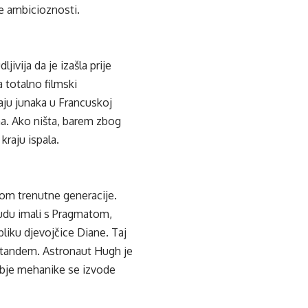
e ambicioznosti.
jivija da je izašla prije
a totalno filmski
aju junaka u Francuskoj
na. Ako ništa, barem zbog
kraju ispala.
kom trenutne generacije.
budu imali s Pragmatom,
iku djevojčice Diane. Taj
r tandem. Astronaut Hugh je
 obje mehanike se izvode