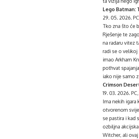
ta vizija nego ig
Lego Batman: T
29. 05. 2026. PC
Tko zna što će b
Rješenje te zago
na radaru vitez
radi se o veliko
imao Arkham Kni
pothvat spajanja
iako nije samo z
Crimson Deser
19. 03. 2026. PC
Ima nekih igara k
otvorenom svije
se pastira i kad
ozbiljna akcijsk
Witcher, ali ova