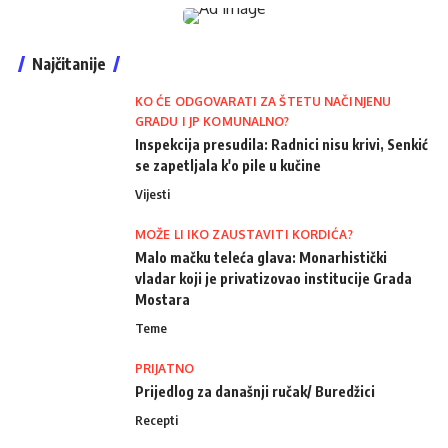
Najčitanije
KO ĆE ODGOVARATI ZA ŠTETU NAČINJENU
GRADU I JP KOMUNALNO?
Inspekcija presudila: Radnici nisu krivi, Senkić
se zapetljala k'o pile u kučine
Vijesti
MOŽE LI IKO ZAUSTAVITI KORDIĆA?
Malo mačku teleća glava: Monarhistički
vladar koji je privatizovao institucije Grada
Mostara
Teme
PRIJATNO
Prijedlog za današnji ručak/ Buredžici
Recepti