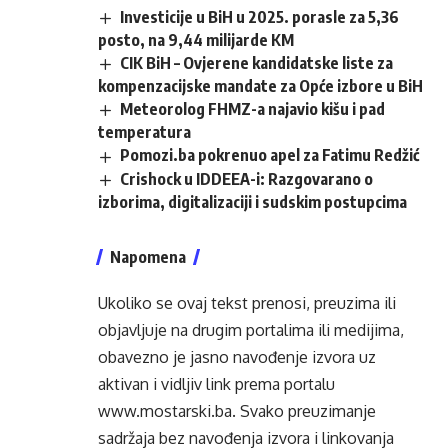
Investicije u BiH u 2025. porasle za 5,36
posto, na 9,44 milijarde KM
CIK BiH – Ovjerene kandidatske liste za
kompenzacijske mandate za Opće izbore u BiH
Meteorolog FHMZ-a najavio kišu i pad
temperatura
Pomozi.ba pokrenuo apel za Fatimu Redžić
Crishock u IDDEEA-i: Razgovarano o
izborima, digitalizaciji i sudskim postupcima
Napomena
Ukoliko se ovaj tekst prenosi, preuzima ili
objavljuje na drugim portalima ili medijima,
obavezno je jasno navođenje izvora uz
aktivan i vidljiv link prema portalu
www.mostarski.ba
. Svako preuzimanje
sadržaja bez navođenja izvora i linkovanja