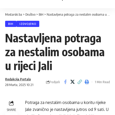
Mostarski.ba
>
Društvo
>
BiH
>
Nastavljena potraga za nestalim osobama u rijeci Jali
BIH
IZDVOJENO
Nastavljena potraga
za nestalim osobama
u rijeci Jali
Redakcija Portala
Podijeli
1 Min Read
28 Marta, 2025 10:21
Potraga za nestalim osobama u koritu rijeke
Jale zvanično je nastavljena jutros od 9 sati. U
SHARE