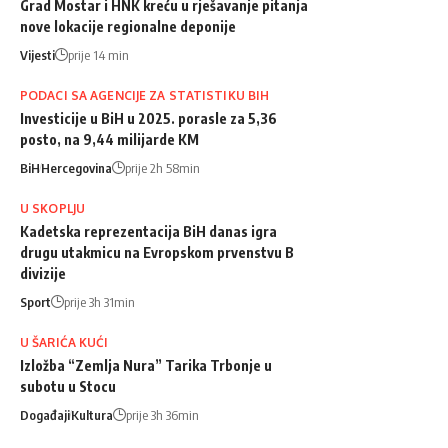
Grad Mostar i HNK kreću u rješavanje pitanja
nove lokacije regionalne deponije
Vijesti
prije 14 min
PODACI SA AGENCIJE ZA STATISTIKU BIH
Investicije u BiH u 2025. porasle za 5,36
posto, na 9,44 milijarde KM
BiH
Hercegovina
prije 2h 58min
U SKOPLJU
Kadetska reprezentacija BiH danas igra
drugu utakmicu na Evropskom prvenstvu B
divizije
Sport
prije 3h 31min
U ŠARIĆA KUĆI
Izložba “Zemlja Nura” Tarika Trbonje u
subotu u Stocu
Događaji
Kultura
prije 3h 36min