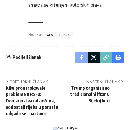
smatra se kršenjem autorskih prava.
OZNAKE:
JALA
TUZLA
Podijeli članak
PRETHODNI ČLANAK
NAREDNI ČLANAK
Kiše prouzrokovale
Trump organizirao
probleme u RS-u:
tradicionalni iftar u
Domaćinstva odsječena,
Bijeloj kući
vodostaji rijeka u porastu,
odgađa se i nastava