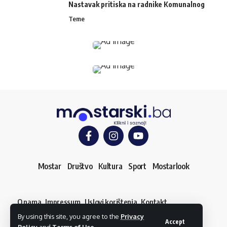
Nastavak pritiska na radnike Komunalnog
Teme
Mostar
Društvo
Kultura
Sport
Mostarlook
O nama
Impressum
Uslovi korištenja
Kontakt
Dojavi vijest
By using this site, you agree to the
Privacy
© mostarski.ba. Sva prava pridržana
Accept