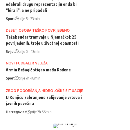
odabrali drugu reprezentaciju onda bi
“birali”, a ne pripadali
Sport
prije 5h 23min
DESET OSOBA TEŠKO POVRIJEĐENO
Težak sudar tramvaja u Njemačkoj: 25
povrijeđenih, troje u životnoj opasnosti
Svijet
prije 5h 42min
NOVI FUDBALER VELEŽA
Armin Bešagić stigao među Rođene
Sport
prije 7h 48min
ZBOG POGORŠANJA HIDROLOŠKE SITUACIJE
U Konjicu zabranjeno zalijevanje vrtova i
javnih površina
Hercegovina
prije 7h 56min