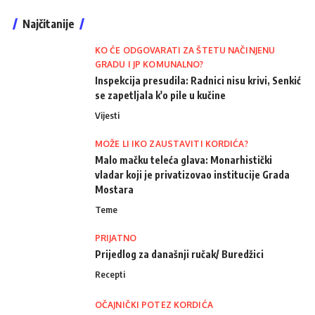
Najčitanije
KO ĆE ODGOVARATI ZA ŠTETU NAČINJENU
GRADU I JP KOMUNALNO?
Inspekcija presudila: Radnici nisu krivi, Senkić
se zapetljala k'o pile u kučine
Vijesti
MOŽE LI IKO ZAUSTAVITI KORDIĆA?
Malo mačku teleća glava: Monarhistički
vladar koji je privatizovao institucije Grada
Mostara
Teme
PRIJATNO
Prijedlog za današnji ručak/ Buredžici
Recepti
OČAJNIČKI POTEZ KORDIĆA