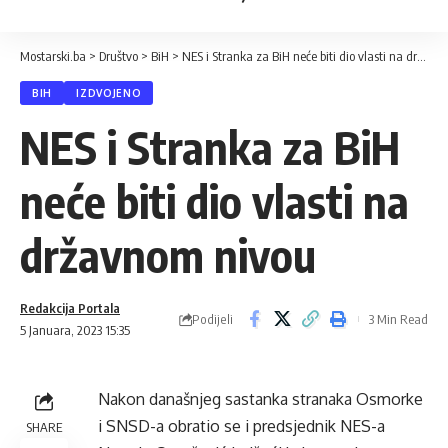
Mostarski.ba
>
Društvo
>
BiH
>
NES i Stranka za BiH neće biti dio vlasti na državnom nivou
BIH
IZDVOJENO
NES i Stranka za BiH
neće biti dio vlasti na
državnom nivou
Redakcija Portala
Podijeli
3 Min Read
5 Januara, 2023 15:35
Nakon današnjeg sastanka stranaka Osmorke
i SNSD-a obratio se i predsjednik NES-a
SHARE