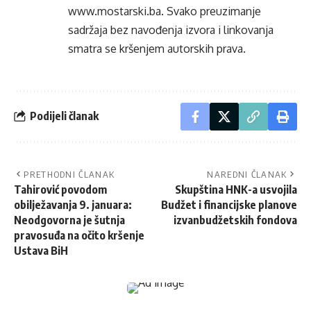
www.mostarski.ba
. Svako preuzimanje
sadržaja bez navođenja izvora i linkovanja
smatra se kršenjem autorskih prava.
Podijeli članak
PRETHODNI ČLANAK
NAREDNI ČLANAK
Tahirović povodom
Skupština HNK-a usvojila
obilježavanja 9. januara:
Budžet i financijske planove
Neodgovorna je šutnja
izvanbudžetskih fondova
pravosuđa na očito kršenje
Ustava BiH