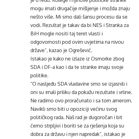
je u redu. Kolege i njihove političke stranke
mogu imati drugačije mišljenje i možda znaju
nešto više. Mi smo dali šansu procesu da se
vodi. Rezultat je takav da bi NES i Stranka za
BiH mogle nositi taj teret vlasti i
odgovornosti pod ovim uvjetima na nivou
države”, kazao je Ogrešević.
Istakao je kako ne izlaze iz Osmorke zbog
SDA i DF-a kao i da te stranke imaju svoje
politike.
“O nasljeđu SDA vladavine smo se izjasnili i
oni su imali priliku da pokažu rezultate i vrline.
Ne radimo ovo proračunato i sa tom amerom.
Navikli smo biti u opoziciji većinu svog
političkog rada. Naš rad je dugoročan i bit
ćemo strpljivi i boriti se za rješenja koja su
dobra za državu i njen napredak”, istakao je