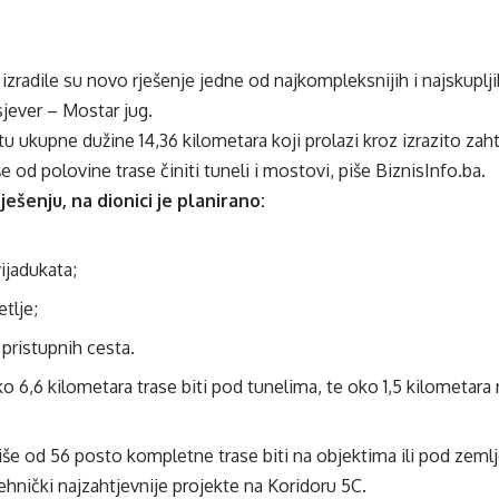
zradile su novo rješenje jedne od najkompleksnijih i najskuplj
jever – Mostar jug.
ktu ukupne dužine 14,36 kilometara koji prolazi kroz izrazito za
e od polovine trase činiti tuneli i mostovi, piše BiznisInfo.ba.
šenju, na dionici je planirano:
vijadukata;
etlje;
 pristupnih cesta.
 6,6 kilometara trase biti pod tunelima, te oko 1,5 kilometara
iše od 56 posto kompletne trase biti na objektima ili pod zeml
hnički najzahtjevnije projekte na Koridoru 5C.