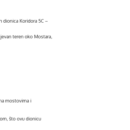
ih dionica Koridora 5C –
htjevan teren oko Mostara,
 na mostovima i
jom, što ovu dionicu