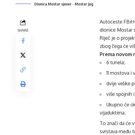
Dionica Mostar sjever - Mostar jug
Autoceste FBiH i
dionice Mostar s
SHARE
Riječ je o proje
zbog čega će viš
Prema novom rje
6 tunela;
11 mostova i 
dvije velike p
više spojnih i
Ukupno će oko
vijaduktima.
To znači da će v
svrstava među te