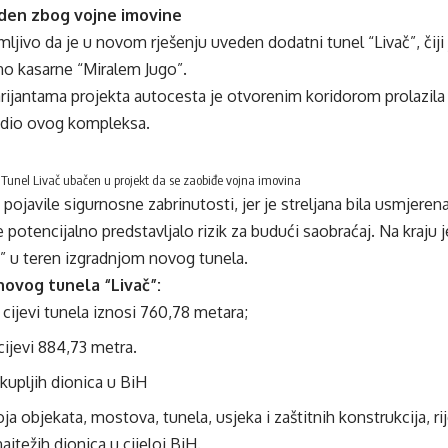
den zbog vojne imovine
ljivo da je u novom rješenju uveden dodatni tunel “Livač”, čiji j
o kasarne “Miralem Jugo”.
rijantama projekta autocesta je otvorenim koridorom prolazil
e dio ovog kompleksa.
 Tunel Livač ubačen u projekt da se zaobiđe vojna imovina
pojavile sigurnosne zabrinutosti, jer je streljana bila usmjerena
e potencijalno predstavljalo rizik za budući saobraćaj. Na kraju 
e” u teren izgradnjom novog tunela.
novog tunela “Livač”:
cijevi tunela iznosi 760,78 metara;
 cijevi 884,73 metra.
kupljih dionica u BiH
ja objekata, mostova, tunela, usjeka i zaštitnih konstrukcija, ri
ajtežih dionica u cijeloj BiH.