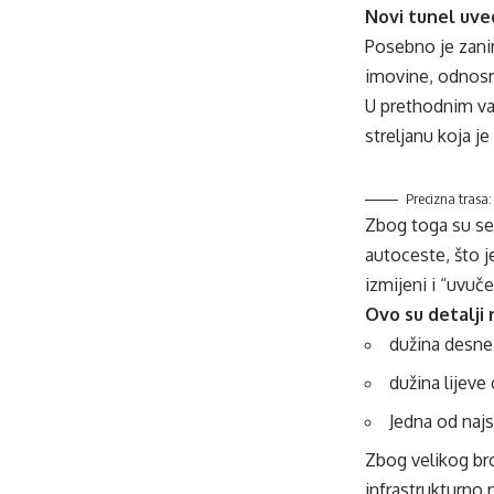
Novi tunel uve
Posebno je zanim
imovine, odnosn
U prethodnim va
streljanu koja j
Precizna trasa:
Zbog toga su se 
autoceste, što j
izmijeni i “uvuč
Ovo su detalji 
dužina desne 
dužina lijeve
Jedna od najs
Zbog velikog bro
infrastrukturno n