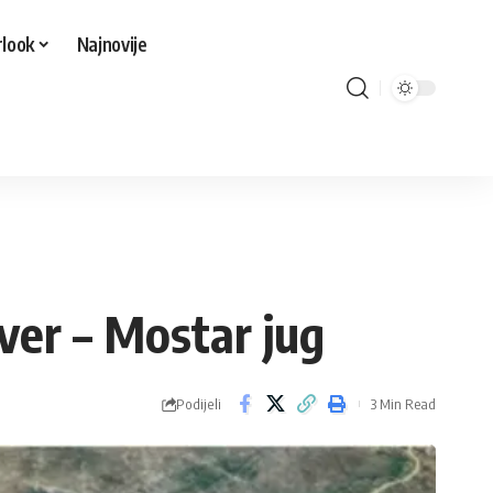
look
Najnovije
ever – Mostar jug
Podijeli
3 Min Read