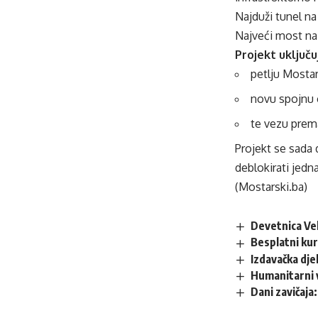
Najduži tunel na 
Najveći most na
Projekt uključuj
petlju Mosta
novu spojnu 
te vezu prema
Projekt se sada 
deblokirati jedn
(Mostarski.ba)
Devetnica Vel
Besplatni kur
Izdavačka dje
Humanitarni 
Dani zavičaja