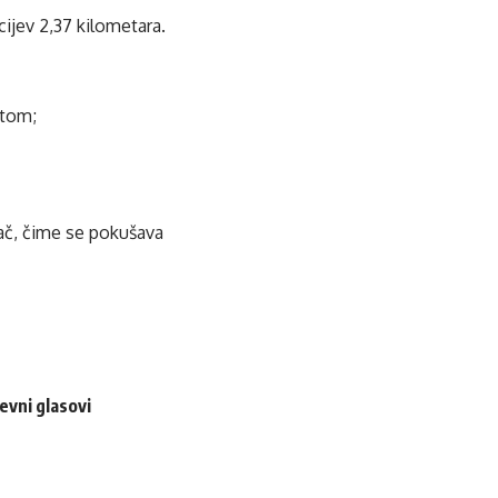
 cijev 2,37 kilometara.
etom;
vač, čime se pokušava
evni glasovi