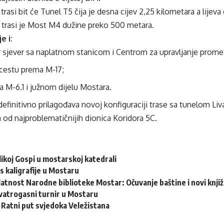
trasi bit će Tunel T5 čija je desna cijev 2,25 kilometara a lijeva
 trasi je Most M4 dužine preko 500 metara.
e i:
r sjever sa naplatnom stanicom i Centrom za upravljanje prom
cestu prema M-17;
 M-6.1 i južnom dijelu Mostara.
definitivno prilagođava novoj konfiguraciji trase sa tunelom Li
a od najproblematičnijih dionica Koridora 5C.
ikoj Gospi u mostarskoj katedrali
s kaligrafije u Mostaru
latnost Narodne biblioteke Mostar: Očuvanje baštine i novi knjiž
vatrogasni turnir u Mostaru
: Ratni put svjedoka Veležistana