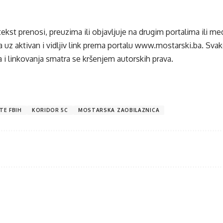
tekst prenosi, preuzima ili objavljuje na drugim portalima ili m
 uz aktivan i vidljiv link prema portalu
www.mostarski.ba
. Sva
 i linkovanja smatra se kršenjem autorskih prava.
TE FBIH
KORIDOR 5C
MOSTARSKA ZAOBILAZNICA