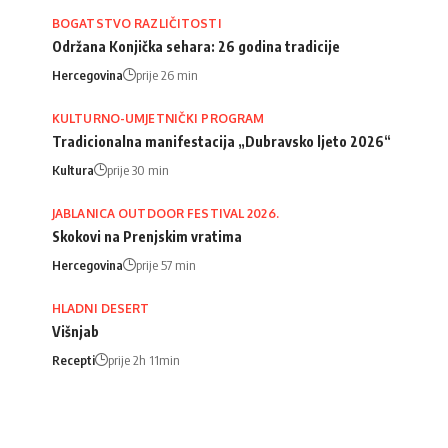
BOGATSTVO RAZLIČITOSTI
Održana Konjička sehara: 26 godina tradicije
Hercegovina
prije 26 min
KULTURNO-UMJETNIČKI PROGRAM
Tradicionalna manifestacija „Dubravsko ljeto 2026“
Kultura
prije 30 min
JABLANICA OUTDOOR FESTIVAL 2026.
Skokovi na Prenjskim vratima
Hercegovina
prije 57 min
HLADNI DESERT
Višnjab
Recepti
prije 2h 11min