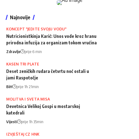
Najnovije
KONCEPT "JEDITE SVOJU VODU"
Nutricionistkinja Karić: Unos vode kroz hranu
prirodna infuzija za organizam tokom vrućina
Zdravlje
prije 6 min
KASEN TRI PLATE
Deset zeničkih rudara četvrtu noć ostali u
jami Raspotočje
BiH
prije 1h 21min
MOLITVA I SVETA MISA
Devetnica Velikoj Gospi u mostarskoj
katedrali
Vijesti
prije 1h 35min
IZVJEŠTAJ CZ HNK