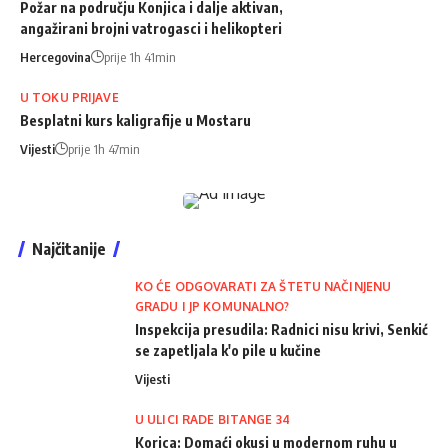
Požar na području Konjica i dalje aktivan,
angažirani brojni vatrogasci i helikopteri
Hercegovina
prije 1h 41min
U TOKU PRIJAVE
Besplatni kurs kaligrafije u Mostaru
Vijesti
prije 1h 47min
Najčitanije
KO ĆE ODGOVARATI ZA ŠTETU NAČINJENU
GRADU I JP KOMUNALNO?
Inspekcija presudila: Radnici nisu krivi, Senkić
se zapetljala k'o pile u kučine
Vijesti
U ULICI RADE BITANGE 34
Korica: Domaći okusi u modernom ruhu u