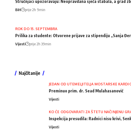
Stručnjaci upozoravaju: Neopravdana sječa stabala, a grad zb
BiH
prije 2h 9min
ROK DO 15. SEPTEMBRA
Prilika za studente: Otvorene prijave za stipendiju „Sanja Đ
Vijesti
prije 2h 39min
Najčitanije
JEDAN OD UTEMELJITELJA MOSTARSKE KARDI
Preminuo prim. dr. Sead Mulahasanović
Vijesti
KO ĆE ODGOVARATI ZA ŠTETU NAČINJENU GR
Inspekcija presudila: Radnici nisu krivi, Senk
Vijesti