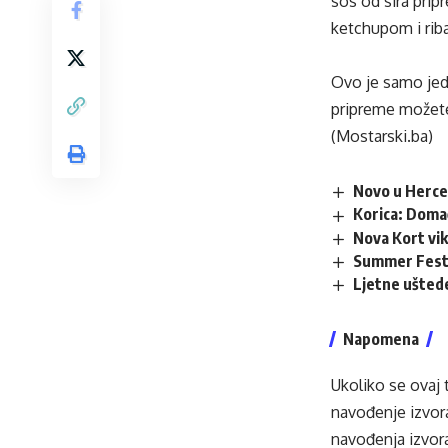
sos od sira prip
ketchupom i riba
Ovo je samo jed
pripreme možete 
(Mostarski.ba)
Novo u Herce
Korica: Doma
Nova Kort vike
Summer Fest V
Ljetne ušted
Napomena
Ukoliko se ovaj 
navođenje izvora
navođenja izvora