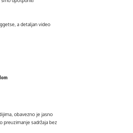
ve smo upotpunili
getse, a detaljan video
 dom
edijima, obavezno je jasno
ko preuzimanje sadržaja bez