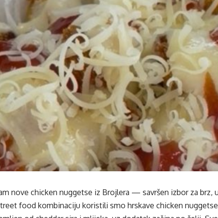
m nove chicken nuggetse iz Brojlera — savršen izbor za brz, u
reet food kombinaciju koristili smo hrskave chicken nuggetse, 