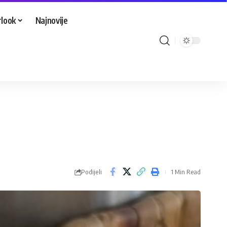
look
Najnovije
Podijeli
1 Min Read