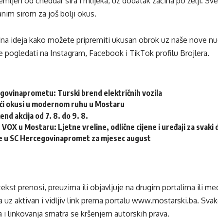
remljen od cheddar sira i mlijeka, uz dodatak začina po želji. S
nim sirom za još bolji okus.
na ideja kako možete pripremiti ukusan obrok uz naše nove nug
pogledati na Instagram, Facebook i TikTok profilu Brojlera.
govinaprometu: Turski brend električnih vozila
ći okusi u modernom ruhu u Mostaru
nd akcija od 7. 8. do 9. 8.
OX u Mostaru: Ljetne vreline, odlične cijene i uređaji za svaki
e u SC Hercegovinapromet za mjesec august
tekst prenosi, preuzima ili objavljuje na drugim portalima ili m
 uz aktivan i vidljiv link prema portalu
www.mostarski.ba
. Sva
 i linkovanja smatra se kršenjem autorskih prava.