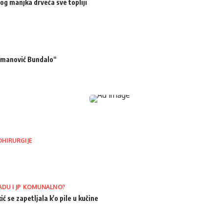
og manjka drveća sve topliji
ermanović Bundalo“
OHIRURGIJE
ADU I JP KOMUNALNO?
ić se zapetljala k'o pile u kučine