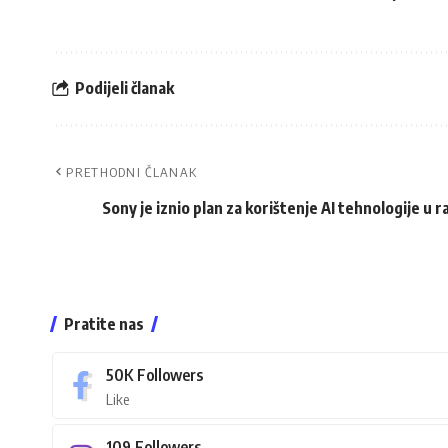
Podijeli članak
PRETHODNI ČLANAK
Sony je iznio plan za korištenje AI tehnologije u 
Pratite nas
50K
Followers
Like
109
Followers