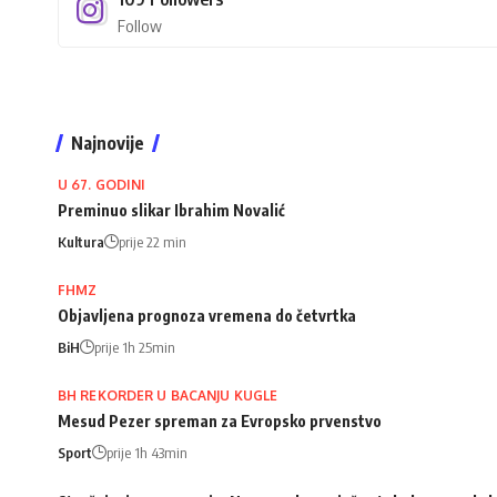
Follow
Najnovije
U 67. GODINI
Preminuo slikar Ibrahim Novalić
Kultura
prije 22 min
FHMZ
Objavljena prognoza vremena do četvrtka
BiH
prije 1h 25min
BH REKORDER U BACANJU KUGLE
Mesud Pezer spreman za Evropsko prvenstvo
Sport
prije 1h 43min