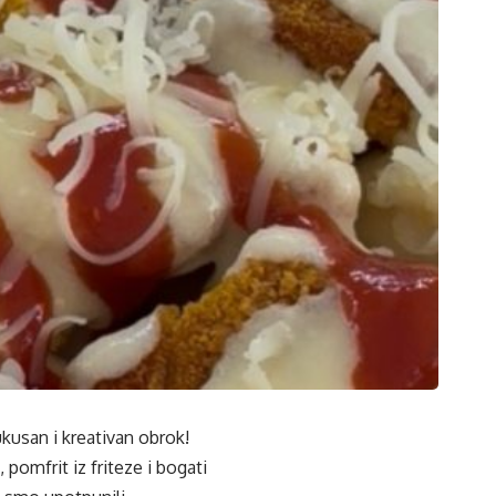
kusan i kreativan obrok!
pomfrit iz friteze i bogati