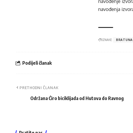
navođenje izvora
navođenja izvora
OZNAKE:
BRATUNA
Podijeli članak
PRETHODNI ČLANAK
Održana Ćiro biciklijada od Hutova do Ravnog
Pratite nas