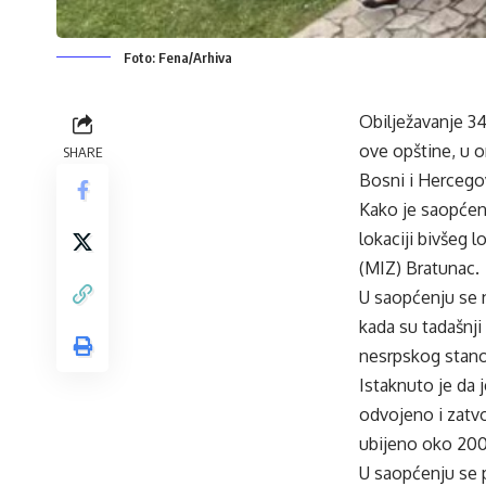
Foto: Fena/Arhiva
Obilježavanje 34
ove opštine, u o
SHARE
Bosni i Hercegov
Kako je saopćeno
lokaciji bivšeg 
(MIZ) Bratunac.
U saopćenju se n
kada su tadašnji
nesrpskog stano
Istaknuto je da 
odvojeno i zatv
ubijeno oko 200 
U saopćenju se 