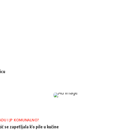
icu
ADU I JP KOMUNALNO?
ić se zapetljala k'o pile u kučine