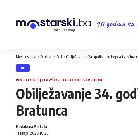
10 godina sa
Mostarski.ba
>
Društvo
>
BiH
>
Obilježavanje 34. godišnjice logora i zločin
BIH
NA LOKACIJI BIVŠEG LOGORA "STADION"
Obilježavanje 34. god
Bratunca
Redakcija Portala
11 Maja, 2026 10:20