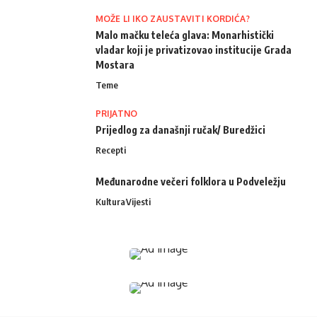
MOŽE LI IKO ZAUSTAVITI KORDIĆA?
Malo mačku teleća glava: Monarhistički
vladar koji je privatizovao institucije Grada
Mostara
Teme
PRIJATNO
Prijedlog za današnji ručak/ Buredžici
Recepti
Međunarodne večeri folklora u Podveležju
Kultura
Vijesti