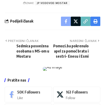
OZNAKE:
JP VODOVOD MOSTAR
Podijeli članak
PRETHODNI ČLANAK
NAREDNI ČLANAK
Sedmica posvećena
Pomozi.ba pokrenulo
osobama s MS-om u
apel za pomoć bratu i
Mostaru
sestri- Enesu i Esmi
Pratite nas
50K
Followers
163
Followers
Like
Follow