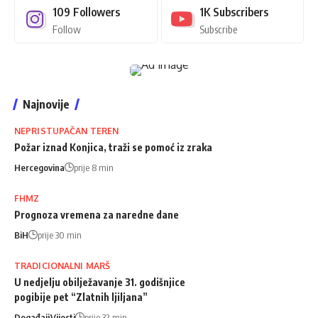
109
Followers
1K
Subscribers
Follow
Subscribe
Najnovije
NEPRISTUPAČAN TEREN
Požar iznad Konjica, traži se pomoć iz zraka
Hercegovina
prije 8 min
FHMZ
Prognoza vremena za naredne dane
BiH
prije 30 min
TRADICIONALNI MARŠ
U nedjelju obilježavanje 31. godišnjice
pogibije pet “Zlatnih ljiljana”
Događaji
Vijesti
prije 32 min