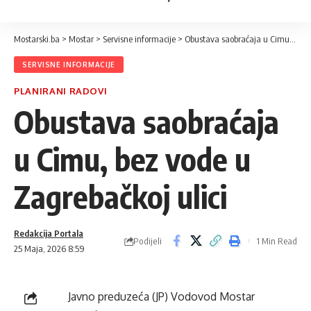
Mostarski.ba
>
Mostar
>
Servisne informacije
>
Obustava saobraćaja u Cimu, bez vode u Zagrebačkoj ulici
SERVISNE INFORMACIJE
PLANIRANI RADOVI
Obustava saobraćaja
u Cimu, bez vode u
Zagrebačkoj ulici
Redakcija Portala
Podijeli
1 Min Read
25 Maja, 2026 8:59
Javno preduzeća (JP) Vodovod Mostar