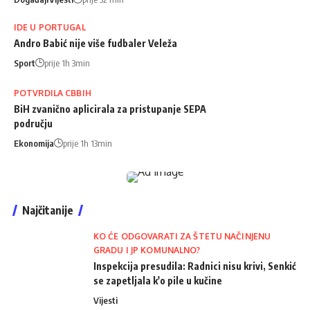
IDE U PORTUGAL
Andro Babić nije više fudbaler Veleža
Sport
prije 1h 3min
POTVRDILA CBBIH
BiH zvanično aplicirala za pristupanje SEPA
području
Ekonomija
prije 1h 13min
Najčitanije
KO ĆE ODGOVARATI ZA ŠTETU NAČINJENU
GRADU I JP KOMUNALNO?
Inspekcija presudila: Radnici nisu krivi, Senkić
se zapetljala k'o pile u kučine
Vijesti