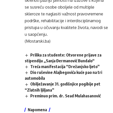
skrenuti pažnju javnosti na izazove s kojima
se susreću osobe oboljele od multiple
skleroze te naglasiti važnost pravovremene
podrške, rehabilitacije i interdisciplinarnog
pristupa u očuvanju kvalitete života, navodi se
u saopćenju.
(Mostarski.ba)
Prilika za studente: Otvorene prijave za
stipendiju „Sanja Đermanović Bundalo“
Treća manifestacija “Drežanjsko ljeto”
Dio ruševine Alajbegovića kuće pao na tri
automobila
Obilježavanje 31. godišnjice pogibije pet
“Zlatnih ljiljana”
Preminuo prim. dr. Sead Mulahasanović
Napomena