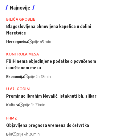
Najnovije
BILIĆA GROBLJE
Blagoslovljena obnovljena kapelica u dolini
Neretvice
Hercegovina
prije 45 min
KONTROLA MESA
FBiH nema objedinjene podatke o povučenom
i uništenom mesu
Ekonomija
prije 2h 18min
U 67. GODINI
Preminuo Ibrahim Novalić, istaknuti bh. slikar
Kultura
prije 3h 23min
FHMZ
Objavljena prognoza vremena do četvrtka
BiH
prije 4h 26min