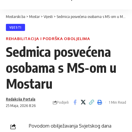
Mostarski.ba
>
Mostar
>
Vijesti
>
Sedmica posvećena osobama s MS-om u Mostaru
VIJESTI
REHABILITACIJA I PODRŠKA OBOLJELIMA
Sedmica posvećena
osobama s MS-om u
Mostaru
Redakcija Portala
Podijeli
1 Min Read
25 Maja, 2026 8:26
Povodom obilježavanja Svjetskog dana