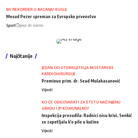
BH REKORDER U BACANJU KUGLE
Mesud Pezer spreman za Evropsko prvenstvo
Sport
prije 4h 44min
Najčitanije
JEDAN OD UTEMELJITELJA MOSTARSKE
KARDIOHIRURGIJE
Preminuo prim. dr. Sead Mulahasanović
Vijesti
KO ĆE ODGOVARATI ZA ŠTETU NAČINJENU
GRADU I JP KOMUNALNO?
Inspekcija presudila: Radnici nisu krivi, Senkić
se zapetljala k'o pile u kučine
Vijesti