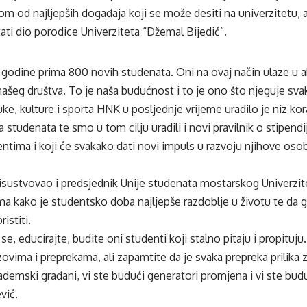
om od najljepših događaja koji se može desiti na univerzitetu, 
stati dio porodice Univerziteta “Džemal Bijedić”.
 godine prima 800 novih studenata. Oni na ovaj način ulaze u a
 našeg društva. To je naša budućnost i to je ono što njeguje sv
ke, kulture i sporta HNK u posljednje vrijeme uradilo je niz kor
studenata te smo u tom cilju uradili i novi pravilnik o stipen
entima i koji će svakako dati novi impuls u razvoju njihove osob
isustvovao i predsjednik Unije studenata mostarskog Univerzite
a kako je studentsko doba najljepše razdoblje u životu te da g
istiti.
e se, educirajte, budite oni studenti koji stalno pitaju i propit
ovima i preprekama, ali zapamtite da je svaka prepreka prilika za
ademski građani, vi ste budući generatori promjena i vi ste bud
vić.