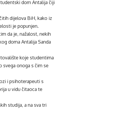
tudentski dom Antalija čiji
itih dijelova BiH, kako iz
elosti je popunjen.
tim da je, nažalost, nekih
tskog doma Antalija Sanda
tovalište koje studentima
ko svega onoga s čim se
zi i psihoterapeuti s
ija u vidu čitaoca te
ih studija, a na sva tri