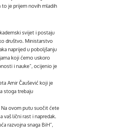
a to je prijem novih mladih
kademski svijet i postaju
ako društvo. Ministarstvo
aka naprijed u poboljšanju
dijama koji ćemo uskoro
nosti i nauke”, ocijenio je
ta Amir Čaušević koji je
a stoga trebaju
uju. Na ovom putu suočit ćete
 vaš lični rast i napredak.
uća razvojna snaga BiH”,