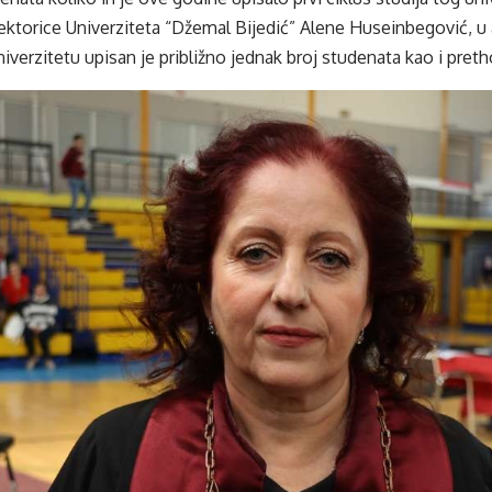
rektorice Univerziteta “Džemal Bijedić” Alene Huseinbegović,
iverzitetu upisan je približno jednak broj studenata kao i pret