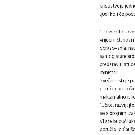
prisustvuje jedn
ljudi koji će po
“Univerzitet ove
vrijedni članovi
obrazovanja, nau
samog standarda 
predstaviti stud
ministar.
Svečanosti je pr
poručio brucošim
maksimalno iskor
“Učite, razvijajt
se s brojnim izaz
Vi ste budući ak
poručio je Čauše