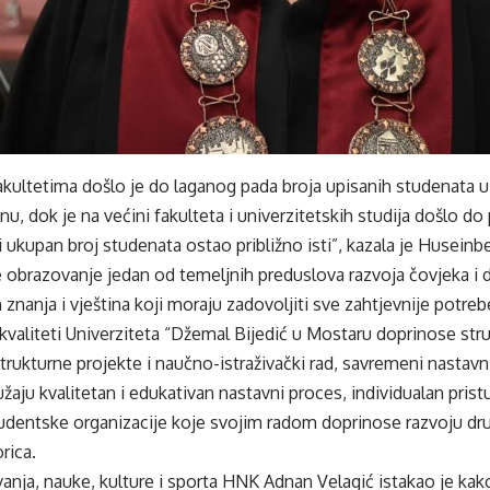
akultetima došlo je do laganog pada broja upisanih studenata 
, dok je na većini fakulteta i univerzitetskih studija došlo do
i ukupan broj studenata ostao približno isti”, kazala je Huseinbe
je obrazovanje jedan od temeljnih preduslova razvoja čovjeka i 
h znanja i vještina koji moraju zadovoljiti sve zahtjevnije potrebe
i, i kvaliteti Univerziteta “Džemal Bijedić u Mostaru doprinose str
strukturne projekte i naučno-istraživački rad, savremeni nastavni
užaju kvalitetan i edukativan nastavni proces, individualan pri
udentske organizacije koje svojim radom doprinose razvoju druš
orica.
vanja, nauke, kulture i sporta HNK Adnan Velagić istakao je ka