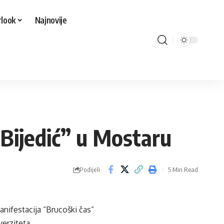
look
Najnovije
Bijedić” u Mostaru
Podijeli
5 Min Read
anifestacija “Brucoški čas”
verziteta.