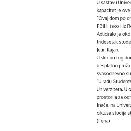
U sastavu Univer
kapacitet je ove
“Ovaj dom po dru
FBiH, tako i iz 
Apliciralo je oko
tridesetak stude
Jelin Kajan.
U sklopu tog do
besplatno pruža
svakodnevno su
“U radu Students
Univerziteta. U 
prostorija za odm
Inače, na Univerz
ciklusa studija 
(Fena)