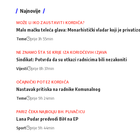
Najnovije
MOŽE LI IKO ZAUSTAVITI KORDIĆA?
Malo mačku teleća glava: Monarhistički vladar koji je privati
Teme
prije 3h 55min
NE ZNAMO ŠTA SE KRIJE IZA KORIDĆEVIH IZJAVA
Sindikat: Potvrda da su otkazi radnicima bili nezakoniti
Vijesti
prije 8h 37min
OČAJNIČKI POTEZ KORDIĆA
Nastavak pritiska na radnike Komunalnog
Teme
prije 9h 24min
PARIZ ČEKA NAJBOLJU BH. PLIVAČICU
Lana Pudar predvodi BiH na EP
Sport
prije 9h 44min