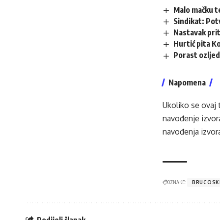
Malo mačku te
Sindikat: Pot
Nastavak pri
Hurtić pita K
Porast ozljed
Napomena
Ukoliko se ovaj 
navođenje izvora
navođenja izvora
OZNAKE:
BRUCOSK