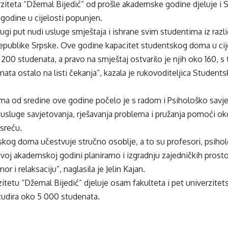
ziteta “Džemal Bijedić” od prošle akademske godine djeluje i S
 godine u cijelosti popunjen.
gi put nudi usluge smještaja i ishrane svim studentima iz različ
Republike Srpske. Ove godine kapacitet studentskog doma u cij
 200 studenata, a pravo na smještaj ostvarilo je njih oko 160, s 
nata ostalo na listi čekanja”, kazala je rukovoditeljica Studen
ma od sredine ove godine počelo je s radom i Psihološko savje
 usluge savjetovanja, rješavanja problema i pružanja pomoći o
sreću.
kog doma učestvuje stručno osoblje, a to su profesori, psiholo
ovoj akademskoj godini planiramo i izgradnju zajedničkih prostor
or i relaksaciju”, naglasila je Jelin Kajan.
itetu “Džemal Bijedić” djeluje osam fakulteta i pet univerzitetsk
studira oko 5 000 studenata.