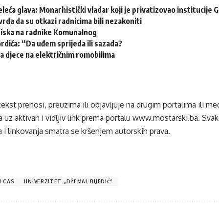
leća glava: Monarhistički vladar koji je privatizovao institucije
vrda da su otkazi radnicima bili nezakoniti
tiska na radnike Komunalnog
ordića: “Da uđem sprijeda ili sazada?
a djece na električnim romobilima
tekst prenosi, preuzima ili objavljuje na drugim portalima ili m
 uz aktivan i vidljiv link prema portalu
www.mostarski.ba
. Sva
 i linkovanja smatra se kršenjem autorskih prava.
I CAS
UNIVERZITET „DŽEMAL BIJEDIĆ“