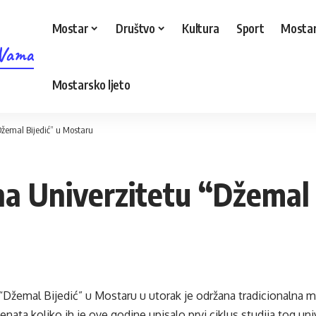
Mostar
Društvo
Kultura
Sport
Mostar
 Vama
Mostarsko ljeto
Džemal Bijedić” u Mostaru
na Univerzitetu “Džemal 
“Džemal Bijedić” u Mostaru u utorak je održana tradicionalna m
nata koliko ih je ove godine upisalo prvi ciklus studija tog uni