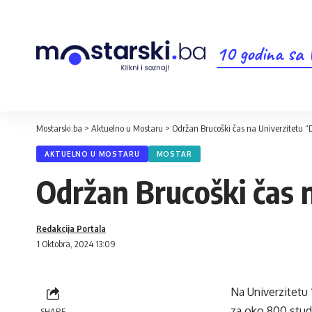
10 godina sa
Mostarski.ba
>
Aktuelno u Mostaru
>
Održan Brucoški čas na Univerzitetu “
AKTUELNO U MOSTARU
MOSTAR
Održan Brucoški čas 
Redakcija Portala
1 Oktobra, 2024 13:09
Na Univerzitetu 
za oko 800 stude
SHARE