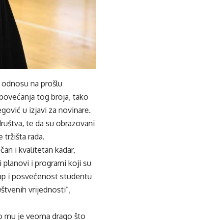
u odnosu na prošlu
 povećanja tog broja, tako
gović u izjavi za novinare.
društva, te da su obrazovani
 tržišta rada.
učan i kvalitetan kadar,
 planovi i programi koji su
stup i posvećenost studentu
tvenih vrijednosti”,
ko mu je veoma drago što