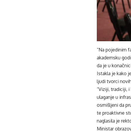
“Na pojedinim f
akademsku godinu
da je u konačnic
Istakla je kako 
ljudi tvorci novi
“Viziji, tradicij
ulaganje u infra
osmišljeni da pr
te proaktivne st
naglasila je rekt
Ministar obrazo