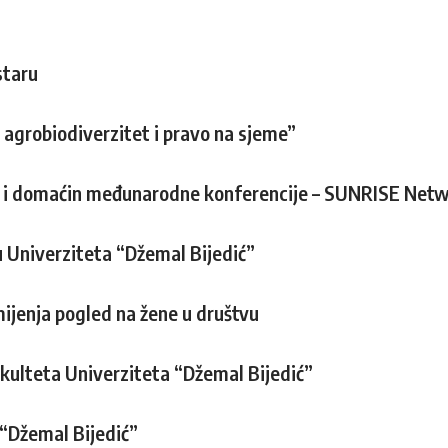
staru
agrobiodiverzitet i pravo na sjeme”
or i domaćin međunarodne konferencije – SUNRISE Net
 Univerziteta “Džemal Bijedić”
ijenja pogled na žene u društvu
akulteta Univerziteta “Džemal Bijedić”
 “Džemal Bijedić”