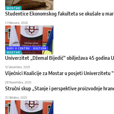
MOSTAR
Studentice Ekonomskog fakulteta se okušale u ma
2 Februara, 2026
BUDI U CENTRU
KULTURA
MOSTAR
Univerzitet „Džemal Bijedić“ obilježava 45 godina U
12 Decembra, 2025
Vijećnici Koalicije za Mostar u posjeti Univerzitetu 
28 Novembra, 2025
Stručni skup „Stanje i perspektive proizvodnje hran
31 Oktobra, 2025