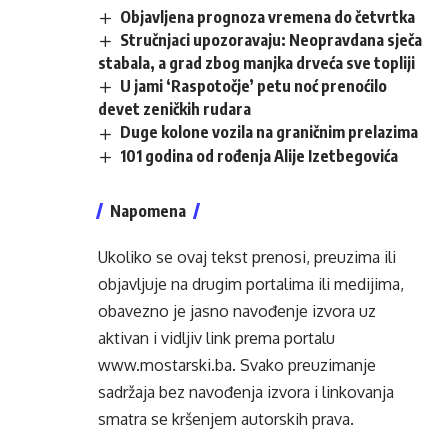
Objavljena prognoza vremena do četvrtka
Stručnjaci upozoravaju: Neopravdana sječa
stabala, a grad zbog manjka drveća sve topliji
U jami ‘Raspotočje’ petu noć prenoćilo
devet zeničkih rudara
Duge kolone vozila na graničnim prelazima
101 godina od rođenja Alije Izetbegovića
Napomena
Ukoliko se ovaj tekst prenosi, preuzima ili
objavljuje na drugim portalima ili medijima,
obavezno je jasno navođenje izvora uz
aktivan i vidljiv link prema portalu
www.mostarski.ba
. Svako preuzimanje
sadržaja bez navođenja izvora i linkovanja
smatra se kršenjem autorskih prava.