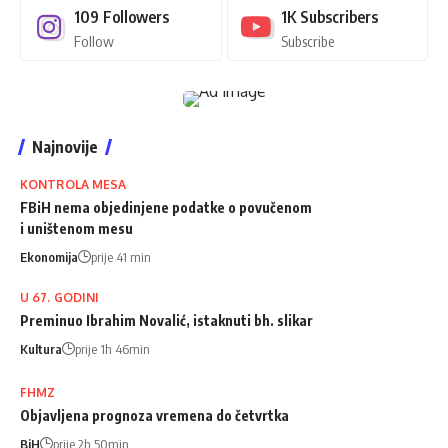
109
Followers
1K
Subscribers
Follow
Subscribe
Najnovije
KONTROLA MESA
FBiH nema objedinjene podatke o povučenom
i uništenom mesu
Ekonomija
prije 41 min
U 67. GODINI
Preminuo Ibrahim Novalić, istaknuti bh. slikar
Kultura
prije 1h 46min
FHMZ
Objavljena prognoza vremena do četvrtka
BiH
prije 2h 50min