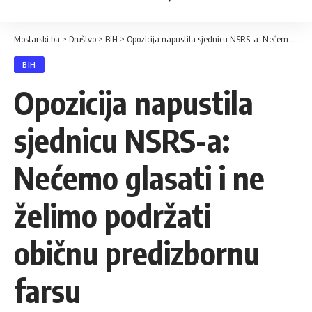
Mostarski.ba
>
Društvo
>
BiH
>
Opozicija napustila sjednicu NSRS-a: Nećemo glasati i ne želimo podržati običnu predizbornu farsu
BIH
Opozicija napustila
sjednicu NSRS-a:
Nećemo glasati i ne
želimo podržati
običnu predizbornu
farsu