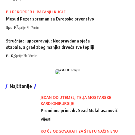
BH REKORDER U BACANJU KUGLE
Mesud Pezer spreman za Evropsko prvenstvo
Sport
prije 3h 7min
Stručnjaci upozoravaju: Neopravdana sječa
stabala, a grad zbog manjka drveća sve topliji
BiH
prije 3h 33min
Najčitanije
JEDAN OD UTEMELJITELJA MOSTARSKE
KARDIOHIRURGIJE
Preminuo prim. dr. Sead Mulahasanović
Vijesti
KO ĆE ODGOVARATI ZA ŠTETU NAČINJENU