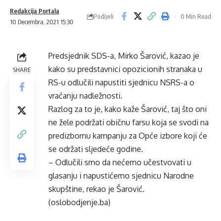
Redakcija Portala
Podijeli
0 Min Read
10 Decembra, 2021 15:30
Predsjednik SDS-a, Mirko Šarović, kazao je
kako su predstavnici opozicionih stranaka u
SHARE
RS-u odlučili napustiti sjednicu NSRS-a o
vraćanju nadležnosti.
Razlog za to je, kako kaže Šarović, taj što oni
ne žele podržati običnu farsu koja se svodi na
predizbornu kampanju za Opće izbore koji će
se održati sljedeće godine.
– Odlučili smo da nećemo učestvovati u
glasanju i napustićemo sjednicu Narodne
skupštine, rekao je Šarović.
(oslobodjenje.ba)