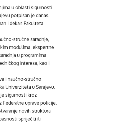
jima u oblasti sigurnosti
ajevu potpisan je danas.
man i dekan Fakulteta
učno-stručne saradnje,
ičkim modulima, ekspertne
 saradnja u programima
edničkog interesa, kao i
va i naučno-stručno
uka Univerziteta u Sarajevu,
je sigurnosti kroz
z Federalne uprave policije.
tvaranje novih struktura
nosti spriječili ili