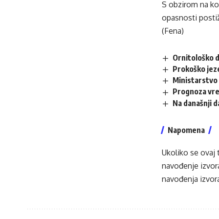
S obzirom na ko
opasnosti postiž
(Fena)
Ornitološko d
Prokoško jez
Ministarstvo 
Prognoza vr
Na današnji 
Napomena
Ukoliko se ovaj 
navođenje izvora
navođenja izvora