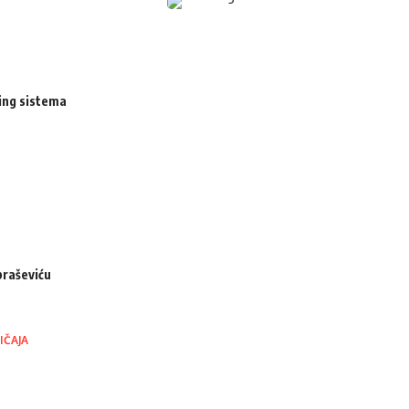
ing sistema
braševiću
IČAJA