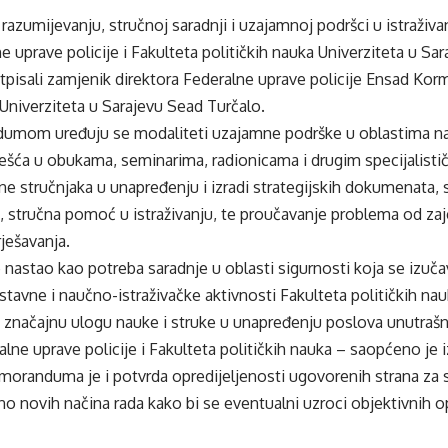
umijevanju, stručnoj saradnji i uzajamnoj podršci u istraživan
 uprave policije i Fakulteta političkih nauka Univerziteta u Sar
pisali zamjenik direktora Federalne uprave policije Ensad Kor
 Univerziteta u Sarajevu Sead Turčalo.
mom uređuju se modaliteti uzajamne podrške u oblastima na
učešća u obukama, seminarima, radionicama i drugim specijalist
e stručnjaka u unapređenju i izradi strategijskih dokumenata,
 stručna pomoć u istraživanju, te proučavanje problema od zaj
rješavanja.
astao kao potreba saradnje u oblasti sigurnosti koja se izuča
nastavne i naučno-istraživačke aktivnosti Fakulteta političkih na
u značajnu ulogu nauke i struke u unapređenju poslova unutrašn
alne uprave policije i Fakulteta političkih nauka – saopćeno je i
oranduma je i potvrda opredijeljenosti ugovorenih strana za s
o novih načina rada kako bi se eventualni uzroci objektivnih opas