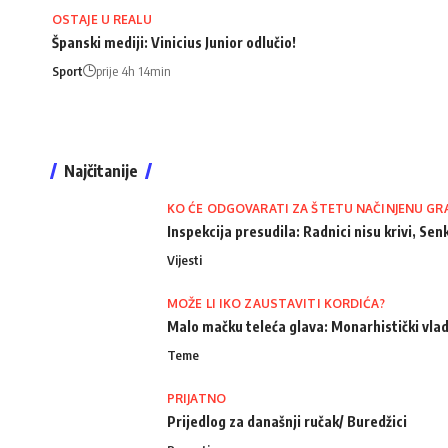
OSTAJE U REALU
Španski mediji: Vinicius Junior odlučio!
Sport
prije 4h 14min
Najčitanije
KO ĆE ODGOVARATI ZA ŠTETU NAČINJENU GR
Inspekcija presudila: Radnici nisu krivi, Senk
Vijesti
MOŽE LI IKO ZAUSTAVITI KORDIĆA?
Malo mačku teleća glava: Monarhistički vlad
Teme
PRIJATNO
Prijedlog za današnji ručak/ Buredžici