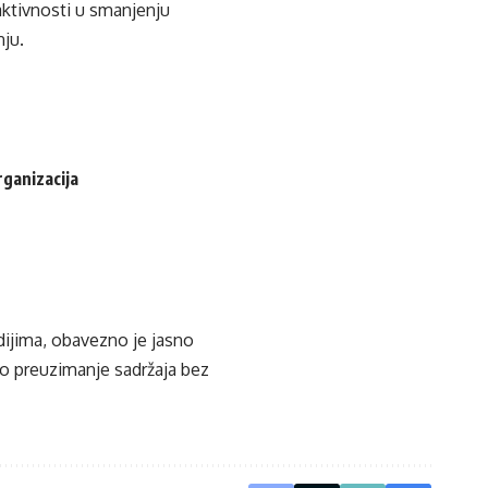
ktivnosti u smanjenju
nju.
rganizacija
edijima, obavezno je jasno
ko preuzimanje sadržaja bez