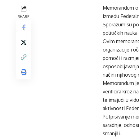
Memorandum o raz
između Federalne
SHARE
Sporazum su pot
političkih nauka
Ovim memorandu
organizacije i 
pomoći i razmjen
osposobljavanja,
načini njihovog 
Memorandum je n
verificira kroz 
te imajući u vid
aktivnosti Feder
Potpisivanje mem
saradnje, odnosn
smanjili.