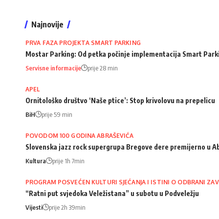
Najnovije
PRVA FAZA PROJEKTA SMART PARKING
Mostar Parking: Od petka počinje implementacija Smart Park
Servisne informacije
prije 28 min
APEL
Ornitološko društvo ‘Naše ptice’: Stop krivolovu na prepelicu
BiH
prije 59 min
POVODOM 100 GODINA ABRAŠEVIĆA
Slovenska jazz rock supergrupa Bregove dere premijerno u A
Kultura
prije 1h 7min
PROGRAM POSVEĆEN KULTURI SJEĆANJA I ISTINI O ODBRANI ZAV
“Ratni put svjedoka Veležistana” u subotu u Podveležju
Vijesti
prije 2h 39min