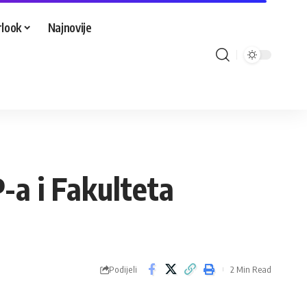
look
Najnovije
a i Fakulteta
Podijeli
2 Min Read