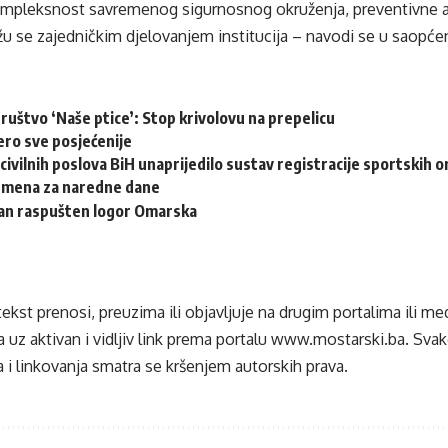
mpleksnost savremenog sigurnosnog okruženja, preventivne a
u se zajedničkim djelovanjem institucija – navodi se u saopće
ruštvo ‘Naše ptice’: Stop krivolovu na prepelicu
ero sve posjećenije
civilnih poslova BiH unaprijedilo sustav registracije sportskih o
emena za naredne dane
dan raspušten logor Omarska
tekst prenosi, preuzima ili objavljuje na drugim portalima ili m
 uz aktivan i vidljiv link prema portalu
www.mostarski.ba
. Sva
 i linkovanja smatra se kršenjem autorskih prava.