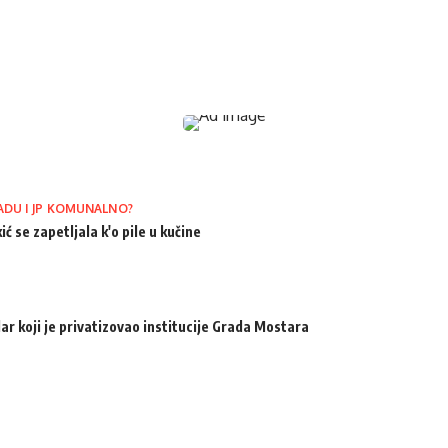
ADU I JP KOMUNALNO?
ić se zapetljala k'o pile u kučine
ar koji je privatizovao institucije Grada Mostara