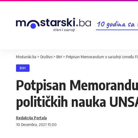
10 godina sa
Mostarski.ba
>
Društvo
>
BiH
>
Potpisan Memorandum o saradnji između FUP
BIH
Potpisan Memorandum
političkih nauka UNS
Redakcija Portala
10 Decembra, 2021 15:00