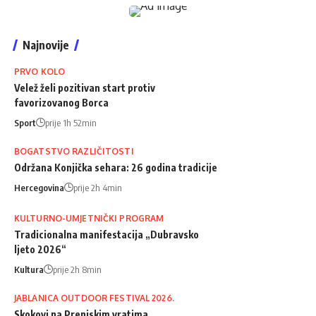
Najnovije
PRVO KOLO
Velež želi pozitivan start protiv
favorizovanog Borca
Sport
prije 1h 52min
BOGATSTVO RAZLIČITOSTI
Održana Konjička sehara: 26 godina tradicije
Hercegovina
prije 2h 4min
KULTURNO-UMJETNIČKI PROGRAM
Tradicionalna manifestacija „Dubravsko
ljeto 2026“
Kultura
prije 2h 8min
JABLANICA OUTDOOR FESTIVAL 2026.
Skokovi na Prenjskim vratima