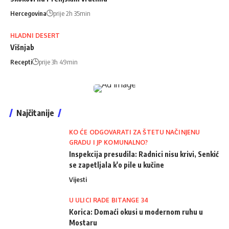
Hercegovina
prije 2h 35min
HLADNI DESERT
Višnjab
Recepti
prije 3h 49min
Najčitanije
KO ĆE ODGOVARATI ZA ŠTETU NAČINJENU
GRADU I JP KOMUNALNO?
Inspekcija presudila: Radnici nisu krivi, Senkić
se zapetljala k'o pile u kučine
Vijesti
U ULICI RADE BITANGE 34
Korica: Domaći okusi u modernom ruhu u
Mostaru