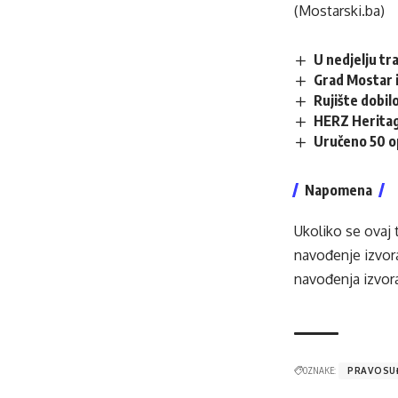
(Mostarski.ba)
U nedjelju tr
Grad Mostar i
Rujište dobilo
HERZ Heritag
Uručeno 50 op
Napomena
Ukoliko se ovaj 
navođenje izvora
navođenja izvora
OZNAKE:
PRAVOSU