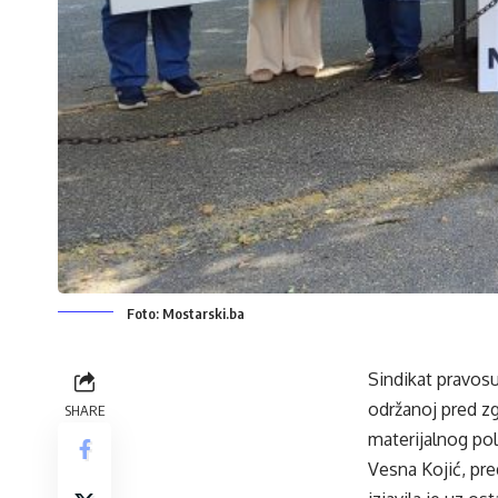
Foto: Mostarski.ba
Sindikat pravosu
održanoj pred zg
SHARE
materijalnog pol
Vesna Kojić, pre