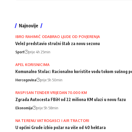
Najnovije
IBRO RAHIMIĆ ODABRAO LJUDE OD POVJERENJA
Velež predstavio stručni štab za novu sezonu
Sport
prije 4h 25min
APEL KORISNICIMA
Komunalno Stolac: Racionalno koristite vodu tokom sušnog p
Hercegovina
prije 5h 50min
RASPISAN TENDER VRIJEDAN 70.000 KM
Zgrada Autocesta FBiH od 22 miliona KM ulazi u novu fazu
Ekonomija
prije 5h 58min
NA TERENU VATROGASCI I AIR TRACTORI
U općini Grude izbio požar na više od 40 hektara