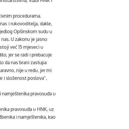
inistarstvima, Vladi HNK i
ativnim procedurama.
s i rukovoditelja, dakle,
prijedlog Opšinskom sudu u
 nas. U zakonu je jasno
toji već 15 mjeseci u
o, jer se radi i prebacuje
alo da nas brani zastupa
ravno, nije u redu, jer mi
e i složenost poslova”,
a i namještenika pravosuđa u
tenika pravosuđa u HNK, uz
žbenika i namještenika, kao