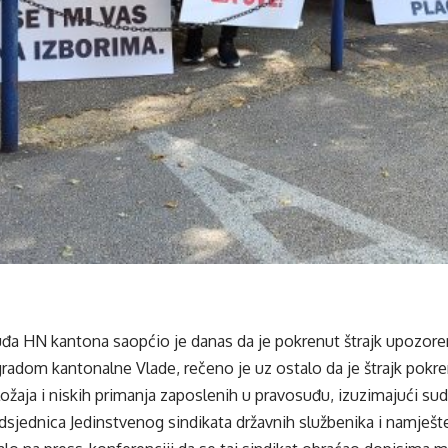
đa HN kantona saopćio je danas da je pokrenut štrajk upozoren
radom kantonalne Vlade, rečeno je uz ostalo da je štrajk pokr
ožaja i niskih primanja zaposlenih u pravosuđu, izuzimajući sudi
dsjednica Jedinstvenog sindikata državnih službenika i namješ