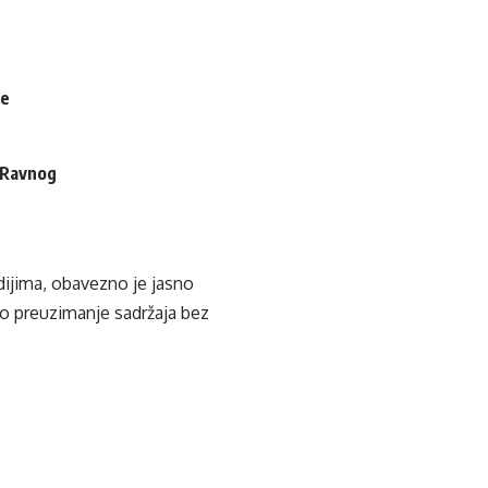
je
i Ravnog
edijima, obavezno je jasno
ko preuzimanje sadržaja bez