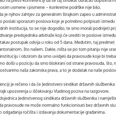
stalo na press-konferenciji da se taj sindikat obraćao dopisima m
– osim usmene i pismene – konkretne podrške nije bilo.
i da je njihov zahtjev za generalnim štrajkom zapeo u administr
 poslali sporazum poslova koje je potrebno potpisati između na
nih institucija, to se nije dogodilo, te smo morali podnijeti 
ivanje predsjednika arbitraže koji će urediti te poslove između
akav postupak odvija u roku od 5 dana. Međutim, taj predmet s
ntonalnom, što našem. Dakle, ništa se po tom pitanju nije uradil
a instituciju i obzirom da smo uvidjeli da pravosuđe koje bi treb
mo došli u poziciju da smo blokirani od strane pravosuđa, što, na
ostvarimo naša zakonska prava, a to je dodatak na naše poslov
nciji je rečeno i da će Jedinstveni sindikat državnih službenik
rajk upozorenja u iščekivanju Vladinog poziva na razgovore.
dsjednica Jedinstvenog sindikata državnih službenika i namješ
i da pravosuđe ne može normalno funkcionisati bez državnih slu
do odgađanja ročišta i izdavanja dokumentacije građanima.