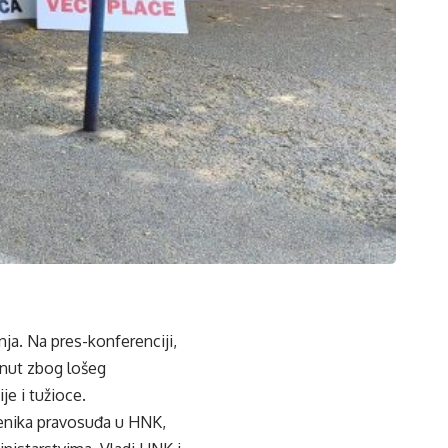
ja. Na pres-konferenciji,
enut zbog lošeg
je i tužioce.
tenika pravosuđa u HNK,