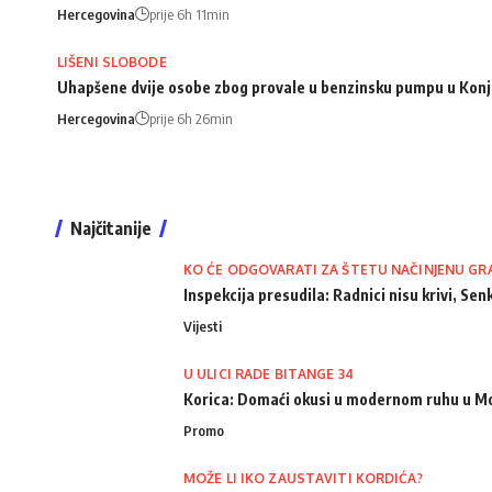
Hercegovina
prije 6h 11min
LIŠENI SLOBODE
Uhapšene dvije osobe zbog provale u benzinsku pumpu u Konj
Hercegovina
prije 6h 26min
Najčitanije
KO ĆE ODGOVARATI ZA ŠTETU NAČINJENU GR
Inspekcija presudila: Radnici nisu krivi, Senk
Vijesti
U ULICI RADE BITANGE 34
Korica: Domaći okusi u modernom ruhu u M
Promo
MOŽE LI IKO ZAUSTAVITI KORDIĆA?