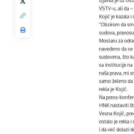
izjavila je uz o
VSTV-u, ali da 
Kojić je kazala 
“Obzirom da smo
sudova, pravosud
Mostaru za odrađ
navedeno da se t
sudovima, što ka
sa institucije n
naša prava, mi s
samo želimo da 
rekla je Kojić.
Na press-konfere
HNK nastaviti št
Vesna Kojić, pre
ostalo je rekla 
i da već dolazi 