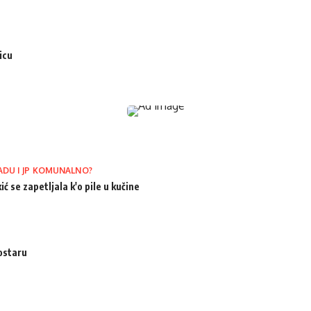
icu
ADU I JP KOMUNALNO?
ić se zapetljala k'o pile u kučine
ostaru