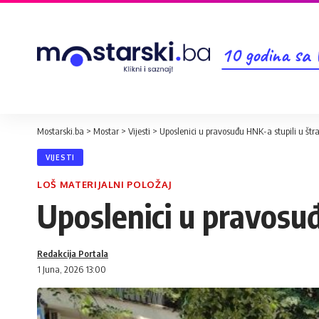
10 godina sa
Mostarski.ba
>
Mostar
>
Vijesti
>
Uposlenici u pravosuđu HNK-a stupili u štr
VIJESTI
LOŠ MATERIJALNI POLOŽAJ
Uposlenici u pravosuđ
Redakcija Portala
1 Juna, 2026 13:00