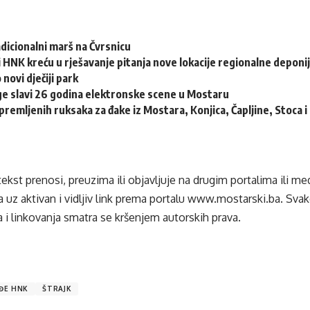
adicionalni marš na Čvrsnicu
 HNK kreću u rješavanje pitanja nove lokacije regionalne deponi
 novi dječiji park
e slavi 26 godina elektronske scene u Mostaru
remljenih ruksaka za đake iz Mostara, Konjica, Čapljine, Stoca 
tekst prenosi, preuzima ili objavljuje na drugim portalima ili m
 uz aktivan i vidljiv link prema portalu
www.mostarski.ba
. Sva
 i linkovanja smatra se kršenjem autorskih prava.
ĐE HNK
ŠTRAJK