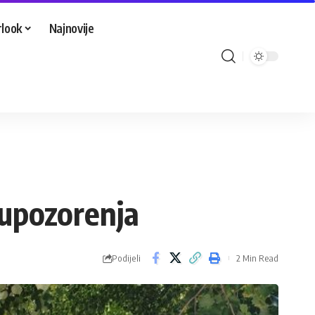
look
Najnovije
 upozorenja
Podijeli
2 Min Read